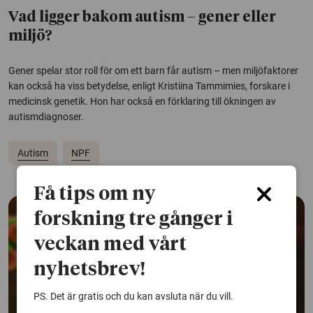
Vad ligger bakom autism – gener eller
miljö?
Gener spelar stor roll för om ett barn får autism – men miljöfaktorer
kan också ha viss betydelse, enligt Kristiina Tammimies, forskare i
medicinsk genetik. Hon har också en förklaring till ökningen av
autismdiagnoser.
Autism
NPF
Få tips om ny
forskning tre gånger i
veckan med vårt
nyhetsbrev!
PS. Det är gratis och du kan avsluta när du vill.