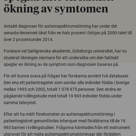
ökning av symtomen
Antalet diagnoser för autismspektrumstörning har under det
senaste decenniet ökat från en halv procent i början på 2000-talet till
över 2 procentunder 2014.
Forskare vid Sahlgrenska akademin, Göteborgs universitet, har nu
studerat ökningen närmare för att undersöka om den faktiskt
speglar en ökning av de symptom som diagnosen baseras på.
För att kunna svara på frågan har forskarna använt två databaser.
Den ena ett patientregister som samlar alla individer födda i Sverige
mellan 1993 och 2002, totalt 1 078 975 personer. Den andra en
pågående tvillingstudie med totalt 19 993 individer födda under
samma tidsrymd.
Efter att ha mätt förekomsten av autismspektrumstörning i
patientregistret genomfördes intervjuer med föräldrarna till de 19
993 barnen i tvillingstudien. Frågorna hämtades från ett instrument
utprovat för att mäta autismspektrumstörningar där föräldern