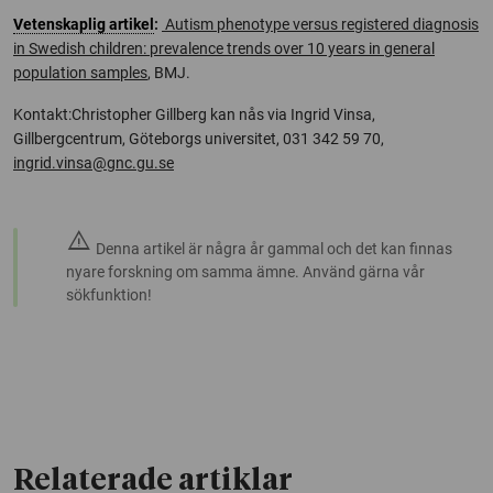
Vetenskaplig artikel
:
Autism phenotype versus registered diagnosis
in Swedish children: prevalence trends over 10 years in general
population samples
, BMJ.
Kontakt:Christopher Gillberg kan nås via Ingrid Vinsa,
Gillbergcentrum, Göteborgs universitet, 031 342 59 70,
ingrid.vinsa@gnc.gu.se
warning
Denna artikel är några år gammal och det kan finnas
nyare forskning om samma ämne. Använd gärna vår
sökfunktion!
Relaterade artiklar