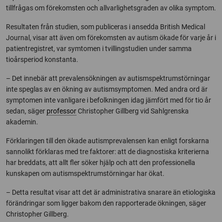
tillfrågas om förekomsten och allvarlighetsgraden av olika symptom.
Resultaten från studien, som publiceras i ansedda British Medical
Journal, visar att även om förekomsten av autism ökade för varje år i
patientregistret, var symtomen i tvillingstudien under samma
tioårsperiod konstanta.
– Det innebär att prevalensökningen av autismspektrumstörningar
inte speglas av en ökning av autismsymptomen. Med andra ord är
symptomen inte vanligare i befolkningen idag jämfört med för tio år
sedan, säger
professor
Christopher Gillberg vid Sahlgrenska
akademin.
Förklaringen till den ökade autismprevalensen kan enligt forskarna
sannolikt förklaras med tre faktorer: att de diagnostiska kriterierna
har breddats, att allt fler söker hjälp och att den professionella
kunskapen om autismspektrumstörningar har ökat.
– Detta resultat visar att det är administrativa snarare än etiologiska
förändringar som ligger bakom den rapporterade ökningen, säger
Christopher Gillberg.