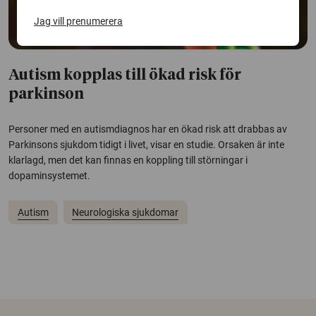
Jag vill prenumerera
Autism kopplas till ökad risk för
parkinson
Personer med en autismdiagnos har en ökad risk att drabbas av
Parkinsons sjukdom tidigt i livet, visar en studie. Orsaken är inte
klarlagd, men det kan finnas en koppling till störningar i
dopaminsystemet.
Autism
Neurologiska sjukdomar