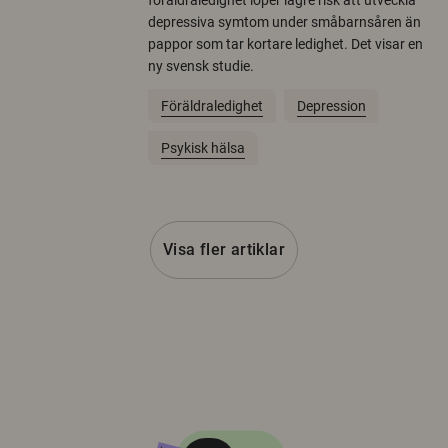
föräldraledighet löper lägre risk att utveckla
depressiva symtom under småbarnsåren än
pappor som tar kortare ledighet. Det visar en
ny svensk studie.
Föräldraledighet
Depression
Psykisk hälsa
Visa fler artiklar