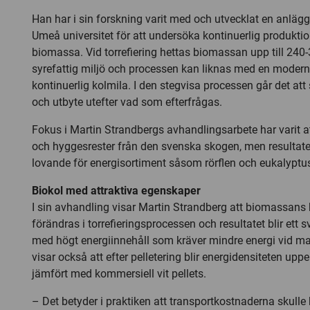
Han har i sin forskning varit med och utvecklat en anläggn
Umeå universitet för att undersöka kontinuerlig produktio
biomassa. Vid torrefiering hettas biomassan upp till 240-
syrefattig miljö och processen kan liknas med en modern,
kontinuerlig kolmila. I den stegvisa processen går det att 
och utbyte utefter vad som efterfrågas.
Fokus i Martin Strandbergs avhandlingsarbete har varit at
och hyggesrester från den svenska skogen, men resultate
lovande för energisortiment såsom rörflen och eukalyptu
Biokol med attraktiva egenskaper
I sin avhandling visar Martin Strandberg att biomassans
förändras i torrefieringsprocessen och resultatet blir ett sv
med högt energiinnehåll som kräver mindre energi vid ma
visar också att efter pelletering blir energidensiteten up
jämfört med kommersiell vit pellets.
– Det betyder i praktiken att transportkostnaderna skulle