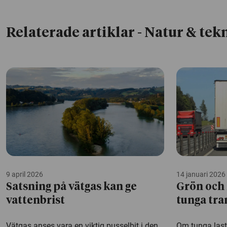
Relaterade artiklar
- Natur & tek
9 april 2026
14 januari 2026
Satsning på vätgas kan ge
Grön och 
vattenbrist
tunga tra
Vätgas anses vara en viktig pusselbit i den
Om tunga lastb