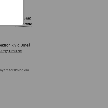
ör förädling av
vuxen i Avesta. Han
rsitet och
doktorand
elektronik vid Umeå
dberg@umu.se
 nyare forskning om