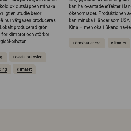
n koldioxidutsläppen minska
kan ha oväntade effekter i län
enligt en studie beror
ökenområdet. Produktionen av
på hur vätgasen produceras
kan minska i länder som USA,
Lokalt producerad grön
Kina – men öka i Skandinavie
 för klimatet och stärker
rgisäkerheten.
Förnybar energi
Klimatet
gi
Fossila bränslen
ling
Klimatet