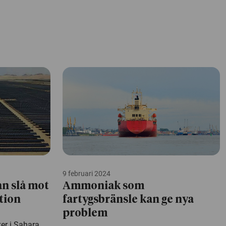
9 februari 2024
an slå mot
Ammoniak som
tion
fartygsbränsle kan ge nya
problem
er i Sahara