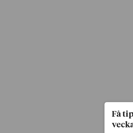
Få ti
vecka