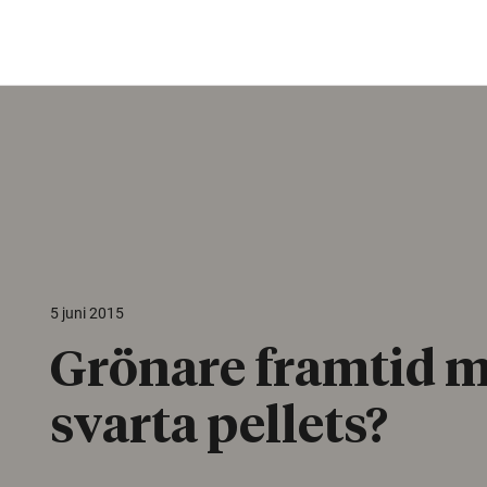
5 juni 2015
Grönare framtid 
svarta pellets?