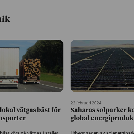
nik
22 februari 2024
lokal vätgas bäst för
Saharas solparker k
nsporter
global energiproduk
ilar körs på vätgas i stället
Utbyggnaden av solenergipark