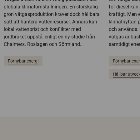
globala klimatomställningen. En storskalig
för diesel ka
grön vätgasproduktion kräver dock hållbara
kraftigt. Men 
sätt att hantera vattenresurser. Annars kan
klimatnyttan 
lokal vattenbrist och konflikter med
och används. 
jordbruket uppstå, enligt en ny studie från
vätgas är bäst
Chalmers. Roslagen och Sörmland...
samtidigt ene
Förnybar energi
Förnybar ener
Hållbar utveck