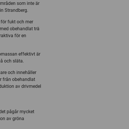
sområden som inte är
in Strandberg.
 för fukt och mer
 med obehandlat trä
raktiva för en
omassan effektivt är
må och släta.
gare och innehåller
er från obehandlat
oduktion av drivmedel
 det pågår mycket
tion av gröna