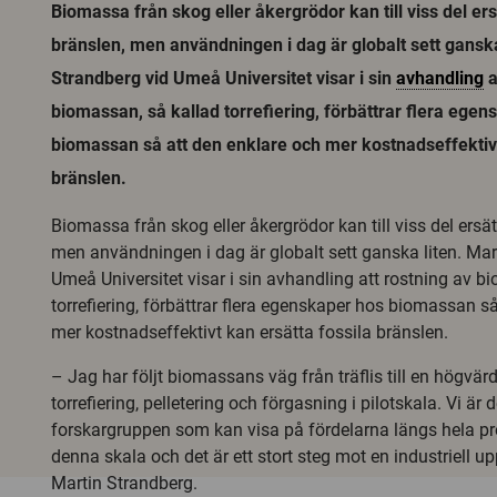
Biomassa från skog eller åkergrödor kan till viss del ers
bränslen, men användningen i dag är globalt sett ganska
Strandberg vid Umeå Universitet visar i sin
avhandling
a
biomassan, så kallad torrefiering, förbättrar flera ege
biomassan så att den enklare och mer kostnadseffektivt
bränslen.
Biomassa från skog eller åkergrödor kan till viss del ersät
men användningen i dag är globalt sett ganska liten. Mar
Umeå Universitet visar i sin avhandling att rostning av b
torrefiering, förbättrar flera egenskaper hos biomassan s
mer kostnadseffektivt kan ersätta fossila bränslen.
– ­Jag har följt biomassans väg från träflis till en högvärd
torrefiering, pelletering och förgasning i pilotskala. Vi är 
forskargruppen som kan visa på fördelarna längs hela pr
denna skala och det är ett stort steg mot en industriell u
Martin Strandberg.