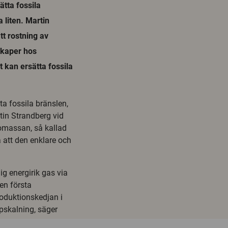
ätta fossila
 liten. Martin
tt rostning av
nskaper hos
 kan ersätta fossila
ta fossila bränslen,
tin Strandberg vid
iomassan, så kallad
å att den enklare och
ig energirik gas via
den första
oduktionskedjan i
ppskalning, säger