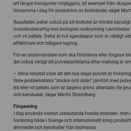
att längre transporter möjliggörs, till exempel från skog
lönsamma i dag för produktion av biobränsle, säger Mart
Resultaten pekar också på att biokolet är mindre känsligt
motståndskraftig mot biologisk nedbrytning i jämförelse
och vit pellets. Detta är två egenskaper som är väldigt att
effektivare och billigare lagring.
För en slutanvändare som ska förbränna eller förgasa bi
det också viktigt att pulverpartiklarna efter malning är s
– Mina resultat visar att det nya slags pulvret är finkorni
färre problematiska ”stickor och strån” jämfört med pulv
trä eller vit pellets som är dagens gröna alternativ för pr
och kemikalier, säger Martin Strandberg.
Förgasning
I dag används nästan uteslutande fossila bränslen, men
forskning både i Sverige och internationellt kring produk
drivmedel och kemikalier från biomassa.