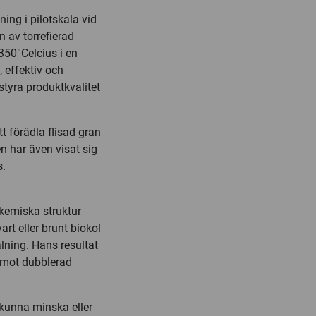
ing i pilotskala vid
n av torrefierad
350°Celcius i en
 effektiv och
styra produktkvalitet
t förädla flisad gran
n har även visat sig
s.
 kemiska struktur
art eller brunt biokol
lning. Hans resultat
pemot dubblerad
 kunna minska eller