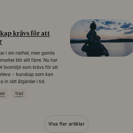
ap krävs för att
r
kar i sin närhet, men gamla
rker blir allt färre. Nu har
t livsmiljö som krävs för att
erleva – kunskap som kan
 in rätt åtgärder i tid.
ald
Träd
Visa fler artiklar