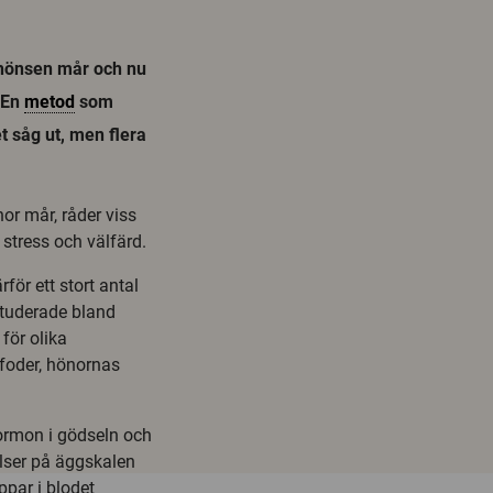
phönsen mår och nu
. En
metod
som
t såg ut, men flera
or mår, råder viss
 stress och välfärd.
ör ett stort antal
studerade bland
för olika
 foder, hönornas
hormon i gödseln och
elser på äggskalen
ppar i blodet