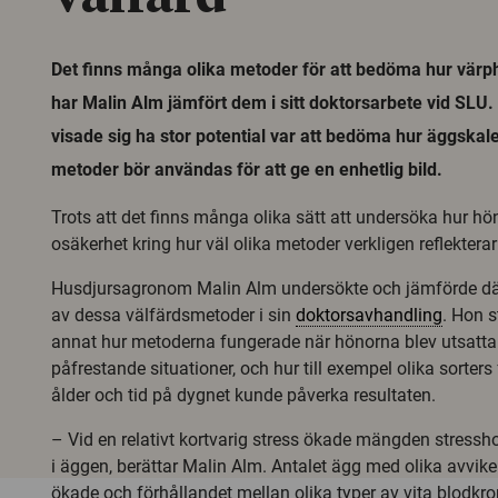
Det finns många olika metoder för att bedöma hur vär
har Malin Alm jämfört dem i sitt doktorsarbete vid SLU
visade sig ha stor potential var att bedöma hur äggskale
metoder bör användas för att ge en enhetlig bild.
Trots att det finns många olika sätt att undersöka hur hön
osäkerhet kring hur väl olika metoder verkligen reflekterar
Husdjursagronom Malin Alm undersökte och jämförde därf
av dessa välfärdsmetoder i sin
doktorsavhandling
. Hon 
annat hur metoderna fungerade när hönorna blev utsatta 
påfrestande situationer, och hur till exempel olika sorters
ålder och tid på dygnet kunde påverka resultaten.
– Vid en relativt kortvarig stress ökade mängden stress
i äggen, berättar Malin Alm. Antalet ägg med olika avvik
ökade och förhållandet mellan olika typer av vita blodkro