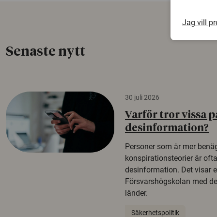
Jag vill p
Senaste nytt
30 juli 2026
Varför tror vissa p
desinformation?
Personer som är mer benäg
konspirationsteorier är oft
desinformation. Det visar e
Försvarshögskolan med del
länder.
Säkerhetspolitik