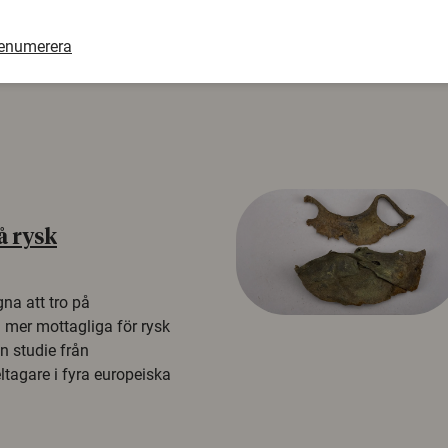
renumerera
å rysk
na att tro på
a mer mottagliga för rysk
n studie från
tagare i fyra europeiska