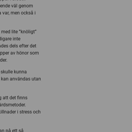
ående väl genom
a var, men också i
med lite ”knöligt”
digare inte
des dels efter det
grupper av hönor som
der.
 skulle kunna
m kan användas utan
att det finns
färdsmetoder.
llnader i stress och
an på ett så