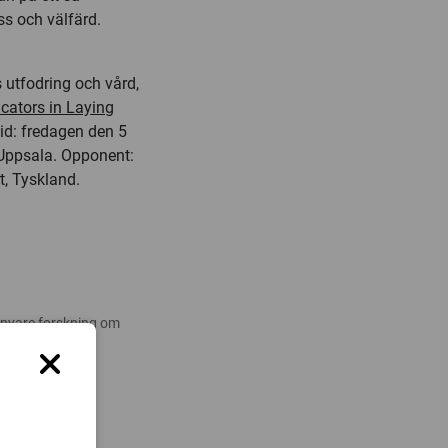
ss och välfärd.
 utfodring och vård,
icators in Laying
id: fredagen den 5
 Uppsala. Opponent:
t, Tyskland.
 nyare forskning om