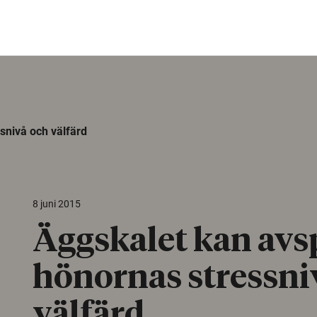
snivå och välfärd
8 juni 2015
Äggskalet kan avs
hönornas stressni
välfärd