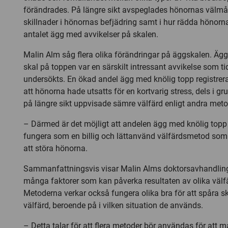
förändrades. På längre sikt avspeglades hönornas välm
skillnader i hönornas befjädring samt i hur rädda hönorn
antalet ägg med avvikelser på skalen.
Malin Alm såg flera olika förändringar på äggskalen. Ägg 
skal på toppen var en särskilt intressant avvikelse som ti
undersökts. En ökad andel ägg med knölig topp registrera
att hönorna hade utsatts för en kortvarig stress, dels i 
på längre sikt uppvisade sämre välfärd enligt andra meto
– Därmed är det möjligt att andelen ägg med knölig topp
fungera som en billig och lättanvänd välfärdsmetod so
att störa hönorna.
Sammanfattningsvis visar Malin Alms doktorsavhandling 
många faktorer som kan påverka resultaten av olika väl
Metoderna verkar också fungera olika bra för att spåra ski
välfärd, beroende på i vilken situation de används.
– Detta talar för att flera metoder bör användas för att m