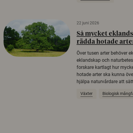
22 juni 2026
Så mycket eklandsk
rädda hotade arte
Över tusen arter behöver e
eklandskap och naturbetesma
forskare kartlagt hur mycke
hotade arter ska kunna öv
hjälpa naturvårdare att sätta
Växter
Biologisk mångf