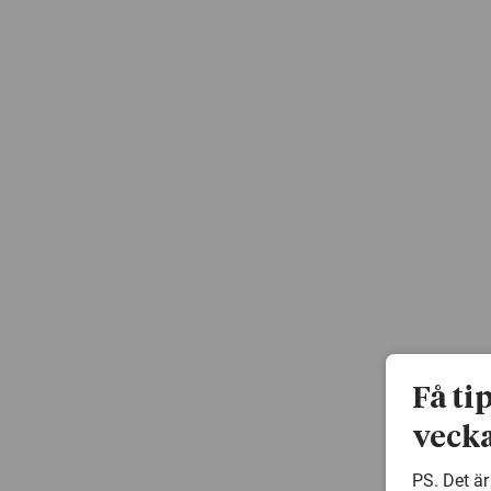
Få ti
vecka
PS. Det är