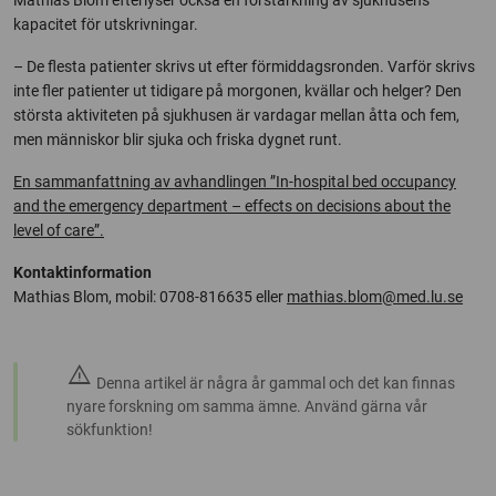
Mathias Blom efterlyser också en förstärkning av sjukhusens
kapacitet för utskrivningar.
– De flesta patienter skrivs ut efter förmiddagsronden. Varför skrivs
inte fler patienter ut tidigare på morgonen, kvällar och helger? Den
största aktiviteten på sjukhusen är vardagar mellan åtta och fem,
men människor blir sjuka och friska dygnet runt.
En sammanfattning av avhandlingen ”In-hospital bed occupancy
and the emergency department – effects on decisions about the
level of care”.
Kontaktinformation
Mathias Blom, mobil: 0708-816635 eller
mathias.blom@med.lu.se
warning
Denna artikel är några år gammal och det kan finnas
nyare forskning om samma ämne. Använd gärna vår
sökfunktion!