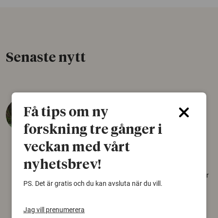
Senaste nytt
Gener från istiden styr
Få tips om ny
flyttfåglars omvägar till
forskning tre gånger i
Afrika
veckan med vårt
10 augusti 2026
nyhetsbrev!
En svartvit flugsnappare från Sibirien flyger
över 4 500 kilometer längre än nödvändigt för
PS. Det är gratis och du kan avsluta när du vill.
att nå sitt övervintringsområde i Afrika.
Förklaringen kan finnas i genetiska
instruktioner som fåglarna bär med sig från
Jag vill prenumerera