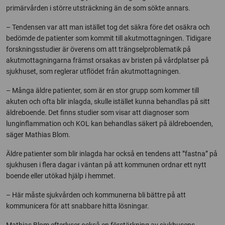
primärvården i större utsträckning än de som sökte annars.
– Tendensen var att man istället tog det säkra före det osäkra och
bedömde de patienter som kommit till akutmottagningen. Tidigare
forskningsstudier är överens om att trängselproblematik på
akutmottagningarna främst orsakas av bristen på vårdplatser på
sjukhuset, som reglerar utflödet från akutmottagningen.
– Många äldre patienter, som är en stor grupp som kommer till
akuten och ofta blir inlagda, skulle istället kunna behandlas på sitt
äldreboende. Det finns studier som visar att diagnoser som
lunginflammation och KOL kan behandlas säkert på äldreboenden,
säger Mathias Blom.
Äldre patienter som blir inlagda har också en tendens att ”fastna” på
sjukhusen i flera dagar i väntan på att kommunen ordnar ett nytt
boende eller utökad hjälp i hemmet.
– Här måste sjukvården och kommunerna bli bättre på att
kommunicera för att snabbare hitta lösningar.