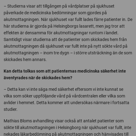
– Studierna visar att tillgången på vårdplatser på sjukhuset
påverkade de medicinska bedömningar som gjordes på
akutmottagningen. När sjukhuset var fullt lades färre patienter in. De
här studierna är gjorda på Helsingborgs lasarett, men jag tror att
effekten är densamma för akutmottagningar runtom i landet.
Samtidigt visar studierna att de patienter som skickades hem från
akutmottagningen då sjukhuset var fullt inte på nytt sökte vård på
akutmottagningen – inom tre dygn – i större utsträckning än de som
skickades hem annars.
Kan detta tolkas som att patienternas medicinska säkerhet inte
äventyrades när de skickades hem?
– Detta kan vi inte säga med säkerhet eftersom vi inte kunnat se
vilka som söker uppföljande vård på vårdcentralen eller vilka som
avlider i hemmet. Detta kommer att undersökas närmare i fortsatta
studier.
Mathias Bloms avhandling visar också att antalet patienter som
sökte till akutmottagningen i Helsingborg när sjukhuset var fullt, inte
nekades läkarbedömning på akutmottagningen och hänvisades till