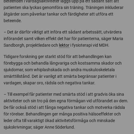
beteenden i vardagsaktiviteter läggs upp på ett sådant sätt att
patienten ska lyckas genomföra sin träning. Träningen inkluderar
åtgärder som påverkar tankar och färdigheter att utföra ett
beteende.
– Det är därför viktigt att införa ett sådant arbetssätt, utvärdera
införandet samt vilken effekt det har för patienterna, säger Maria
Sandborgh, projektledare och
lektor
i fysioterapi vid MDH.
Tidigare forskning ger starkt stöd för att behandlingen kan
förebygga och behandla långvariga och kostsamma skador och
sjukdomar, som whiplashskada och andra muskuloskeletala
smärttillstånd. Det är vanligt att smärta begränsar patienter i
vardagen, skapar oro, rädsla och negativa tankar.
– Till exempel får patienter med smärta stöd i att gradvis öka sina
aktiviteter och sin tro på den egna förmågan vid utförandet av dem.
De får också stöd i att fånga negativa tankar och motverka rädsla
för rörelser. Behandlingen ger många positiva hälsoeffekter och
leder ofta till varaktigt ökad aktivitetsförmåga och minskade
sjukskrivningar, säger Anne Söderlund.