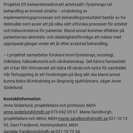
Projektet
Ett beteendemedicinskt arbetssätt i fysioterapi vid
behandling av kronisk smärta – utvärdering av
implementeringsprocessen och behandlingsresultatet
består av tre
delstudier som avser att på olika sätt utforska processer för arbetet
och hälsovinsterna för patienter. Bland annat kommer effekten på
patienternas aktivitets- och delaktighetsförmåga att mätas med
upprepade gånger under ett år efter avslutad behandling.
– I projektet samarbetar forskare inom fysioterapi, sociologi,
folkhälsa, hälsoekonomi och vårdvetenskap. Det känns fantastiskt
att vi har fått förtroendet att bidra till värde och nytta för samhället.
Vår förhoppning är att forskningen på lång sikt ska bland annat
kunna bidra till minskning av långvarig sjukfrånvaro, säger Anne
Söderlund.
Kontaktinformation
Anne Söderlund, projektledare och professor, MDH
anne.soderlund@mdh.se
073-662 05 67. Maria Sandborgh,
projektledare och lektor, MDH
maria.sandborgh@mdh.se
021-10 13
95. Dani Franjkovic, kommunikatör, MDH
danijela.franjkovic@mdh.se
021-10 73 34