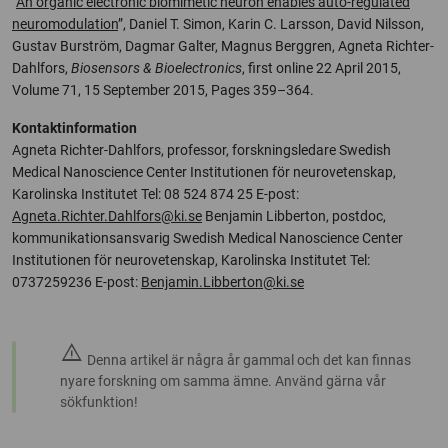
“
An organic electronic biomimetic neuron enables auto-regulated
neuromodulation
”, Daniel T. Simon, Karin C. Larsson, David Nilsson,
Gustav Burström, Dagmar Galter, Magnus Berggren, Agneta Richter-
Dahlfors,
Biosensors & Bioelectronics
, first online 22 April 2015,
Volume 71, 15 September 2015, Pages 359–364.
Kontaktinformation
Agneta Richter-Dahlfors, professor, forskningsledare Swedish
Medical Nanoscience Center Institutionen för neurovetenskap,
Karolinska Institutet Tel: 08 524 874 25 E-post:
Agneta.Richter.Dahlfors@ki.se
Benjamin Libberton, postdoc,
kommunikationsansvarig Swedish Medical Nanoscience Center
Institutionen för neurovetenskap, Karolinska Institutet Tel:
0737259236 E-post:
Benjamin.Libberton@ki.se
warning
Denna artikel är några år gammal och det kan finnas
nyare forskning om samma ämne. Använd gärna vår
sökfunktion!