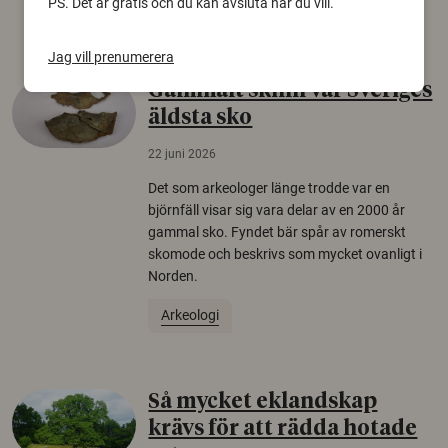
PS. Det är gratis och du kan avsluta när du vill.
Säkerhetspolitik
Jag vill prenumerera
Gammalt skinn var Sveriges
äldsta sko
22 juni 2026
Det som arkeologer länge trodde var en
björnfäll visar sig vara delar av en 2000 år
gammal sko. Fyndet bär spår av romerskt
skomode och beskrivs som mycket ovanligt i
Norden.
Arkeologi
Så mycket eklandskap
krävs för att rädda hotade