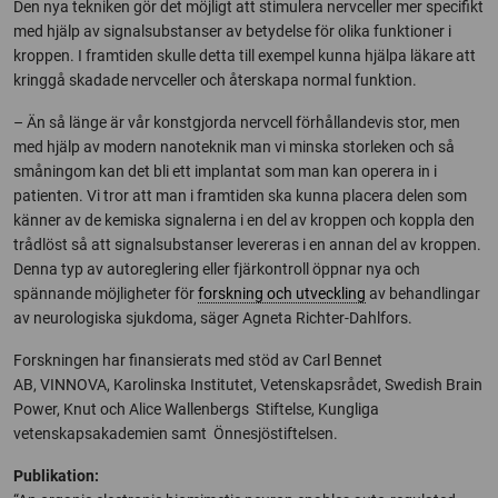
Den nya tekniken gör det möjligt att stimulera nervceller mer specifikt
med hjälp av signalsubstanser av betydelse för olika funktioner i
kroppen. I framtiden skulle detta till exempel kunna hjälpa läkare att
kringgå skadade nervceller och återskapa normal funktion.
– Än så länge är vår konstgjorda nervcell förhållandevis stor, men
med hjälp av modern nanoteknik man vi minska storleken och så
småningom kan det bli ett implantat som man kan operera in i
patienten. Vi tror att man i framtiden ska kunna placera delen som
känner av de kemiska signalerna i en del av kroppen och koppla den
trådlöst så att signalsubstanser levereras i en annan del av kroppen.
Denna typ av autoreglering eller fjärkontroll öppnar nya och
spännande möjligheter för
forskning och utveckling
av behandlingar
av neurologiska sjukdoma, säger Agneta Richter-Dahlfors.
Forskningen har finansierats med stöd av Carl Bennet
AB, VINNOVA, Karolinska Institutet, Vetenskapsrådet, Swedish Brain
Power, Knut och Alice Wallenbergs Stiftelse, Kungliga
vetenskapsakademien samt Önnesjöstiftelsen.
Publikation: