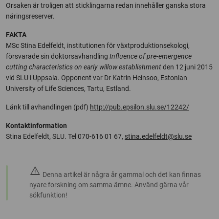
Orsaken är troligen att sticklingarna redan innehåller ganska stora
näringsreserver.
FAKTA
MSc Stina Edelfeldt, institutionen för växtproduktionsekologi,
försvarade sin doktorsavhandling
Influence of pre-emergence
cutting characteristics on early willow establishment
den 12 juni 2015
vid SLU i Uppsala. Opponent var Dr Katrin Heinsoo, Estonian
University of Life Sciences, Tartu, Estland.
Länk till avhandlingen (pdf)
http://pub.epsilon.slu.se/12242/
Kontaktinformation
Stina Edelfeldt, SLU. Tel 070-616 01 67,
stina.edelfeldt@slu.se
warning
Denna artikel är några år gammal och det kan finnas
nyare forskning om samma ämne. Använd gärna vår
sökfunktion!