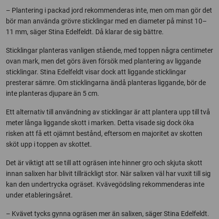
– Plantering i packad jord rekommenderas inte, men om man gör det
bör man använda grövre sticklingar med en diameter på minst 10–
11 mm, säger Stina Edelfeldt. Då klarar de sig bättre.
Sticklingar planteras vanligen stående, med toppen några centimeter
ovan mark, men det görs även försök med plantering av liggande
sticklingar. Stina Edelfeldt visar dock att liggande sticklingar
presterar sämre. Om sticklingarna ändå planteras liggande, bör de
inte planteras djupare än 5 cm.
Ett alternativ till användning av sticklingar är att plantera upp till två
meter långa liggande skott i marken. Detta visade sig dock öka
risken att få ett ojämnt bestånd, eftersom en majoritet av skotten
sköt upp i toppen av skottet.
Det är viktigt att se till att ogräsen inte hinner gro och skjuta skott
innan salixen har blivit tillräckligt stor. När salixen väl har vuxit till sig
kan den undertrycka ogräset. Kvävegödsling rekommenderas inte
under etableringsåret.
– Kvävet tycks gynna ogräsen mer än salixen, säger Stina Edelfeldt.