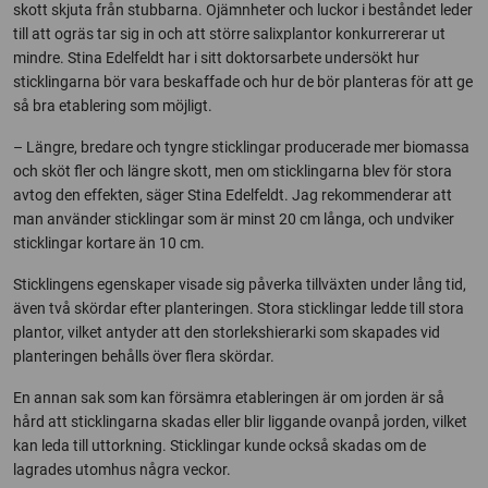
skott skjuta från stubbarna. Ojämnheter och luckor i beståndet leder
till att ogräs tar sig in och att större salixplantor konkurrererar ut
mindre. Stina Edelfeldt har i sitt doktorsarbete undersökt hur
sticklingarna bör vara beskaffade och hur de bör planteras för att ge
så bra etablering som möjligt.
– Längre, bredare och tyngre sticklingar producerade mer biomassa
och sköt fler och längre skott, men om sticklingarna blev för stora
avtog den effekten, säger Stina Edelfeldt. Jag rekommenderar att
man använder sticklingar som är minst 20 cm långa, och undviker
sticklingar kortare än 10 cm.
Sticklingens egenskaper visade sig påverka tillväxten under lång tid,
även två skördar efter planteringen. Stora sticklingar ledde till stora
plantor, vilket antyder att den storlekshierarki som skapades vid
planteringen behålls över flera skördar.
En annan sak som kan försämra etableringen är om jorden är så
hård att sticklingarna skadas eller blir liggande ovanpå jorden, vilket
kan leda till uttorkning. Sticklingar kunde också skadas om de
lagrades utomhus några veckor.