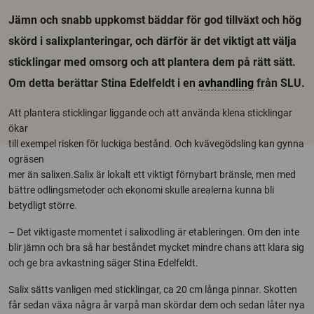
Jämn och snabb uppkomst bäddar för god tillväxt och hög
skörd i salixplanteringar, och därför är det viktigt att välja
sticklingar med omsorg och att plantera dem på rätt sätt.
Om detta berättar Stina Edelfeldt i en
avhandling
från SLU.
Att plantera sticklingar liggande och att använda klena sticklingar
ökar
till exempel risken för luckiga bestånd. Och kvävegödsling kan gynna
ogräsen
mer än salixen.Salix är lokalt ett viktigt förnybart bränsle, men med
bättre odlingsmetoder och ekonomi skulle arealerna kunna bli
betydligt större.
– Det viktigaste momentet i salixodling är etableringen. Om den inte
blir jämn och bra så har beståndet mycket mindre chans att klara sig
och ge bra avkastning säger Stina Edelfeldt.
Salix sätts vanligen med sticklingar, ca 20 cm långa pinnar. Skotten
får sedan växa några år varpå man skördar dem och sedan låter nya