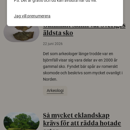
PS. Det är gratis och du kan avsluta när du vill.
Säkerhetspolitik
Jag vill prenumerera
Gammalt skinn var Sveriges
äldsta sko
22 juni 2026
Det som arkeologer länge trodde var en
björnfäll visar sig vara delar av en 2000 år
gammal sko. Fyndet bär spår av romerskt
skomode och beskrivs som mycket ovanligt i
Norden.
Arkeologi
Så mycket eklandskap
krävs för att rädda hotade