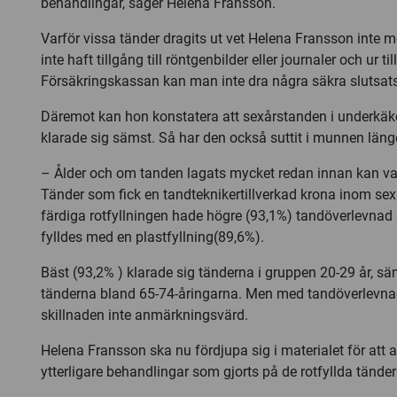
behandlingar, säger Helena Fransson.
Varför vissa tänder dragits ut vet Helena Fransson inte 
inte haft tillgång till röntgenbilder eller journaler och ur ti
Försäkringskassan kan man inte dra några säkra slutsatse
Däremot kan hon konstatera att sexårstanden i underkä
klarade sig sämst. Så har den också suttit i munnen läng
– Ålder och om tanden lagats mycket redan innan kan var
Tänder som fick en tandteknikertillverkad krona inom se
färdiga rotfyllningen hade högre (93,1%) tandöverlevnad
fylldes med en plastfyllning(89,6%).
Bäst (93,2% ) klarade sig tänderna i gruppen 20-29 år, säm
tänderna bland 65-74-åringarna. Men med tandöverlevna
skillnaden inte anmärkningsvärd.
Helena Fransson ska nu fördjupa sig i materialet för att a
ytterligare behandlingar som gjorts på de rotfyllda tände