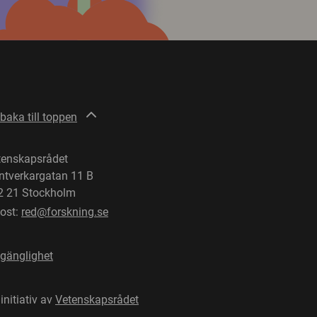
lbaka till toppen
tenskapsrådet
ntverkargatan 11 B
2 21 Stockholm
post:
red@forskning.se
lgänglighet
 initiativ av
Vetenskapsrådet