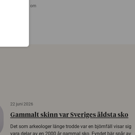
 nyare forskning om
22 juni 2026
Gammalt skinn var Sveriges äldsta sko
Det som arkeologer länge trodde var en björnfäll visar sig
vara delar av en 2000 år gammal sko. Fyndet bär spår av