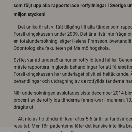
som följt upp alla rapporterade rotfyllningar i Sverige 
miljon stycken!
– Det unika är att vi fått tillgång till alla tänder som rappor
Försäkringskassan under 2009. Det är alltså inte fråga o
en totalundersökning, säger Helena Fransson, övertandlä
Odontologiska fakulteten på Malmö högskola.
Syftet var att undersöka hur en rotfylld tand håller. Gen
måste rapportera in gjorda behandlingar för att få ersätt
Försäkringskassan har underlaget blivit så heltäckande.
behandlingar och utdragning av de rotfyllda tänderna har
När undersökningen avslutades sista december 2014 blev 
procent av de rotfyllda tänderna fanns kvar i munnen; 10
dragits ut.
– Att nio av tio tänder är kvar efter 5-6 år är, ur tandvårde
resultat. Men för patienterna låter det kanske inte lika bra