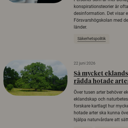
konspirationsteorier är oft
desinformation. Det visar e
Försvarshögskolan med del
länder.
Säkerhetspolitik
22 juni 2026
Så mycket eklandsk
rädda hotade arte
Över tusen arter behöver e
eklandskap och naturbetesma
forskare kartlagt hur mycke
hotade arter ska kunna öv
hjälpa naturvårdare att sätta