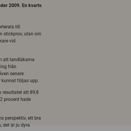
under 2009. En kvarts
terats till
m stickprov, utan om
kare vid
om att tandläkarna
ning från
 Även senare
 kunnat följas upp.
resultatet att 89,8
,2 procent hade
ns perspektiv, ett bra
, det är ju dyra