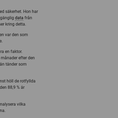
med säkerhet. Hon har
llgänglig
data
från
r kring detta.
ken var den som
e.
a en faktor.
x månader efter den
 än tänder som
st höll de rotfyllda
den 88,9 % är
nalysera vilka
rna.