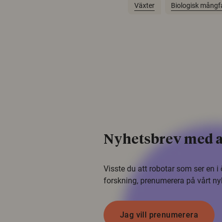
Växter
Biologisk mångf
Nyhetsbrev med a
Visste du att robotar som ser en 
forskning, prenumerera på vårt ny
Jag vill prenumerera