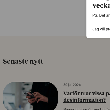
vecka
PS. Det är
Jag vill p
Senaste nytt
30 juli 2026
Varför tror vissa p
desinformation?
Personer som är mer benäg