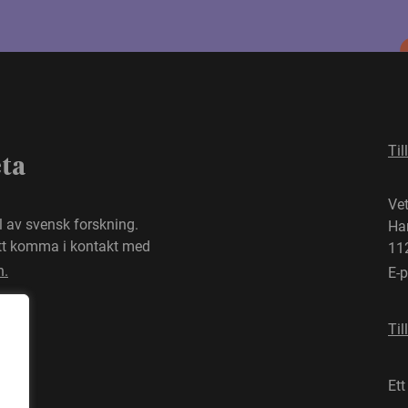
Til
eta
Ve
el av svensk forskning.
Ha
att komma i kontakt med
11
n.
E-
Til
Ett