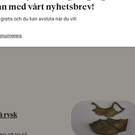
warning
n med vårt nyhetsbrev!
Denna artikel är några år gammal och det kan finnas
samma ämne. Använd gärna vår sökfunktion!
 gratis och du kan avsluta när du vill.
renumerera
å rysk
na att tro på