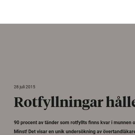
28 juli 2015
Rotfyllningar håll
90 procent av tänder som rotfyllts finns kvar i munnen o
Minst! Det visar en unik undersökning av övertandläkar