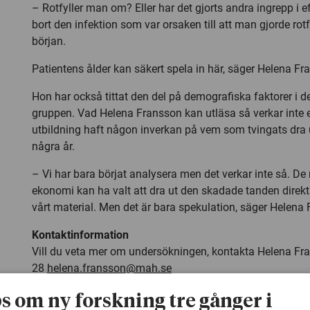
– Rotfyller man om? Eller har det gjorts andra ingrepp i ef
bort den infektion som var orsaken till att man gjorde rot
början.
Patientens ålder kan säkert spela in här, säger Helena Fr
Hon har också tittat den del på demografiska faktorer i 
gruppen. Vad Helena Fransson kan utläsa så verkar inte
utbildning haft någon inverkan på vem som tvingats dra u
några år.
– Vi har bara börjat analysera men det verkar inte så. De
ekonomi kan ha valt att dra ut den skadade tanden direkt
vårt material. Men det är bara spekulation, säger Helena
Kontaktinformation
Vill du veta mer om undersökningen, kontakta Helena Fr
28
helena.fransson@mah.se
ps om ny forskning tre gånger i