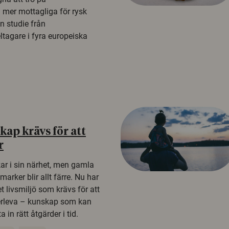
a mer mottagliga för rysk
n studie från
tagare i fyra europeiska
ap krävs för att
r
kar i sin närhet, men gamla
rker blir allt färre. Nu har
t livsmiljö som krävs för att
erleva – kunskap som kan
 in rätt åtgärder i tid.