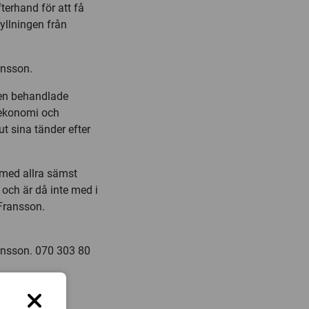
terhand för att få
fyllningen från
ansson.
den behandlade
 ekonomi och
t sina tänder efter
 med allra sämst
 och är då inte med i
 Fransson.
ansson. 070 303 80