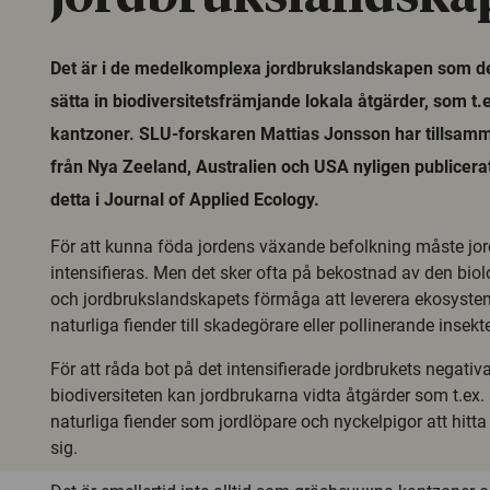
Det är i de medelkomplexa jordbrukslandskapen som det 
sätta in biodiversitetsfrämjande lokala åtgärder, som 
kantzoner. SLU-forskaren Mattias Jonsson har tillsam
från Nya Zeeland, Australien och USA nyligen publicerat
detta i Journal of Applied Ecology.
För att kunna föda jordens växande befolkning måste jo
intensifieras. Men det sker ofta på bekostnad av den bi
och jordbrukslandskapets förmåga att leverera ekosystemt
naturliga fiender till skadegörare eller pollinerande insekte
För att råda bot på det intensifierade jordbrukets negativ
biodiversiteten kan jordbrukarna vidta åtgärder som t.ex. 
naturliga fiender som jordlöpare och nyckelpigor att hitt
sig.