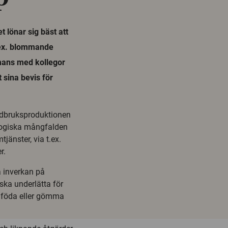
lönar sig bäst att
t.ex. blommande
mans med kollegor
 sina bevis för
rdbruksproduktionen
ologiska mångfalden
jänster, via t.ex.
r.
a inverkan på
ska underlätta för
a föda eller gömma