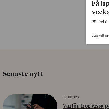
Få ti
vecka
PS. Det är
Jag vill p
Senaste nytt
30 juli 2026
Varför tror vissa p