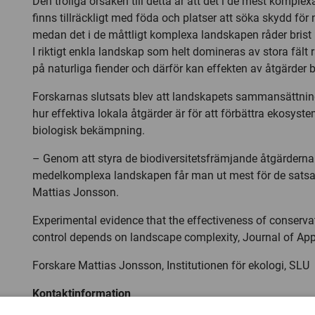
Den troliga orsaken till detta är att det i de mest kompl
finns tillräckligt med föda och platser att söka skydd för n
medan det i de måttligt komplexa landskapen råder brist
I riktigt enkla landskap som helt domineras av stora fält r
på naturliga fiender och därför kan effekten av åtgärder bl
Forskarnas slutsats blev att landskapets sammansättnin
hur effektiva lokala åtgärder är för att förbättra ekosyst
biologisk bekämpning.
– Genom att styra de biodiversitetsfrämjande åtgärderna ti
medelkomplexa landskapen får man ut mest för de satsa
Mattias Jonsson.
Experimental evidence that the effectiveness of conserva
control depends on landscape complexity, Journal of App
Forskare Mattias Jonsson, Institutionen för ekologi, SLU
Kontaktinformation
Kontakt:
mattias.jonsson@slu.se
, 072-532 65 56