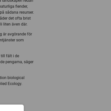
exa landskapen redan
aturliga fiender,
 på sådana resurser.
åder det ofta brist
i liten även där.
g är avgörande för
emtjänster som
ll fält i de
de pengarna, säger
tion biological
lied Ecology.