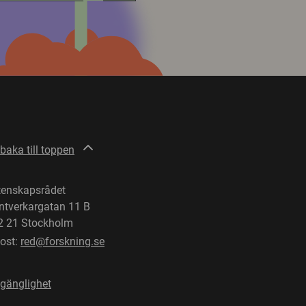
lbaka till toppen
tenskapsrådet
ntverkargatan 11 B
2 21 Stockholm
post:
red@forskning.se
lgänglighet