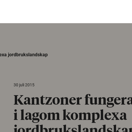
exa jordbrukslandskap
30 juli 2015
Kantzoner fungera
i lagom komplexa
jordbrukslandska