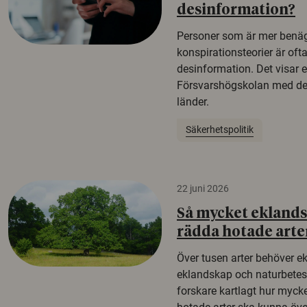
desinformation?
Personer som är mer benäg
konspirationsteorier är oft
desinformation. Det visar e
Försvarshögskolan med del
länder.
Säkerhetspolitik
22 juni 2026
Så mycket eklandsk
rädda hotade arte
Över tusen arter behöver e
eklandskap och naturbetesma
forskare kartlagt hur mycke