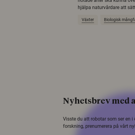
hotade arter ska kunna öv
hjälpa naturvårdare att sätta
Växter
Biologisk mångf
Nyhetsbrev med a
Visste du att robotar som ser en 
forskning, prenumerera på vårt ny