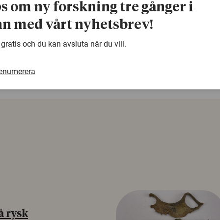
ps om ny forskning tre gånger i
n med vårt nyhetsbrev!
warning
Denna artikel är några år gammal och det kan finnas
 gratis och du kan avsluta när du vill.
samma ämne. Använd gärna vår sökfunktion!
renumerera
å rysk