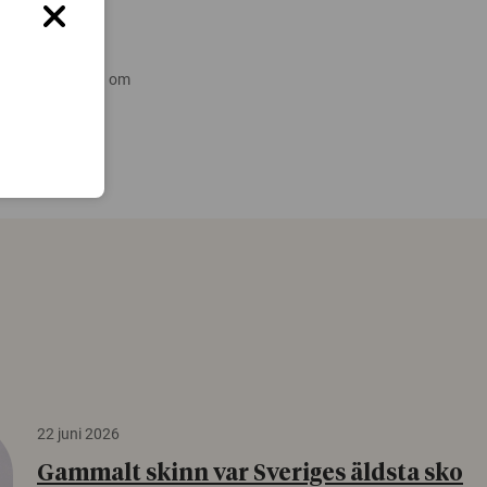
 nyare forskning om
22 juni 2026
Gammalt skinn var Sveriges äldsta sko