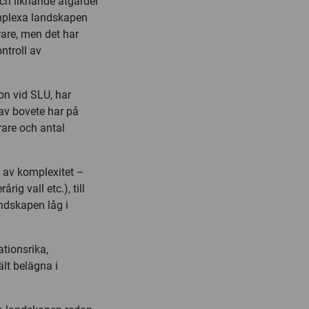
och liknande åtgärder
omplexa landskapen
rare, men det har
ontroll av
on vid SLU, har
av bovete har på
rare och antal
 av komplexitet –
ig vall etc.), till
ndskapen låg i
ationsrika,
lt belägna i