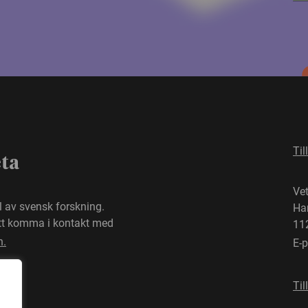
Til
eta
Ve
el av svensk forskning.
Ha
att komma i kontakt med
11
n.
E-
Til