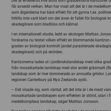
Det är emellertid inte alltid som gräsbevuxna kantzoner 
får avsedd verkan. Man har visat att det är i de medelk
som åtgärderna har bäst effekt för att gynna t.ex. polline
hittills inte varit klart om det även är fallet för biologisk k
skadegörare som bladlöss och kålmal.
I en internationell studie, ledd av ekologen Mattias Jonss
forskarna nu testat vilken effekt en blommande kantzon 
graden av biologisk kontroll (andel parasiterade skadegö
skadegörare) och på skörden.
Kantzonerna lades ut i jordbrukslandskap med olika grad
från mosaikartade landskap med stor andel gräsmark (flerår
landskap som är mer dominerade av annuella grödor. La
regionen Canterbury på Nya Zeelands sydö.
– Det visade sig, som väntat, att det inte är i de mest vari
mosaikartade landskapen som effekten är störst, utan i fä
medelkomplexa landskap, säger Mattias Jonsson.