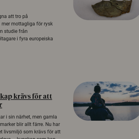
na att tro på
a mer mottagliga för rysk
n studie från
tagare i fyra europeiska
ap krävs för att
r
kar i sin närhet, men gamla
rker blir allt färre. Nu har
t livsmiljö som krävs för att