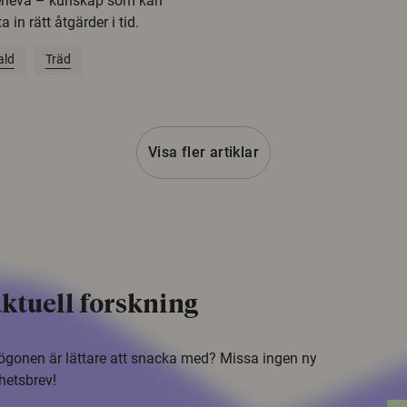
erleva – kunskap som kan
 in rätt åtgärder i tid.
ald
Träd
Visa fler artiklar
ktuell forskning
i ögonen är lättare att snacka med? Missa ingen ny
hetsbrev!