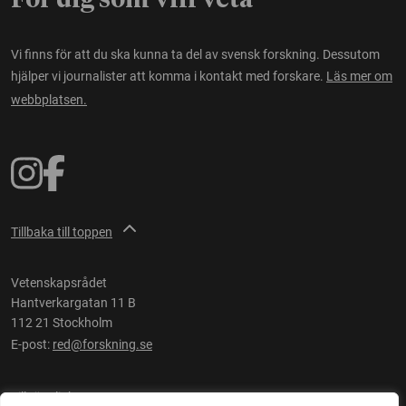
För dig som vill veta
Vi finns för att du ska kunna ta del av svensk forskning. Dessutom
hjälper vi journalister att komma i kontakt med forskare.
Läs mer om
webbplatsen.
Tillbaka till toppen
Vetenskapsrådet
Hantverkargatan 11 B
112 21 Stockholm
E-post:
red@forskning.se
Tillgänglighet