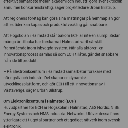
effektivt samarbete mellan akademi och industri göra svensk teknik
ännu mer konkurrenskraftig, säger projektledare Urban Bilstrup.
Att regionens företag kan göra sina mätningar på hemmaplan gör
att ledtider kan kapas och produktutveckling går snabbare.
Att Högskolan i Halmstad står bakom ECH är inte en slump. Sedan
många år tillbaka har forskarna i Halmstad varit särskilt
framstående inom inbyggda system. När alla aktörer i en
innovationsprocess samlas så som ECH tillåter, går det snabbare
från idé till produkt.
– På Elektronikcentrum i Halmstad samarbetar forskare med
näringsliv och industri. Det skapar en dynamisk
utvecklingsplattform, och gör ECH till ett innovationsnav i
Västsverige, säger Urban Bilstrup.
Om Elektronikcentrum i Halmstad (ECH)
Huvudpartner för ECH är Högskolan i Halmstad, AES Nordic, NIBE
Energy Systems och HMS Industrial Networks. Utöver dessa finns
ytterligare ett tjugotal partner och ett gediget nätverk inom svensk
elektronik.