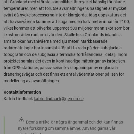
att Grönland med största sannolikhet är mycket känslig för ökade
temperaturer, men att förutse avsmältningens hastighet är mycket
svårt då nyckelprocesserna inte är klargjorda. Idag uppskattas det
att havsnivåerna kommer att stiga med en halv meter innan år 2100,
vilket kommer att påverka uppemot 500 miljoner människor som bor
i kustområden runt om i världen. Skulle hela Grönlands inlandsis
smälta ökar havsnivåerna med sju meter. Markbaserade
radarmätningar har insamlats för att ta reda på den subglaciala
topografin och de subglaciala termiska förhållandena i detalj. Inom
projektet samlas det även in kontinuerliga mätningar av isrörelsen
från GPS-stationer, passiv seismik vid öppningar av englaciala
dräneringsvägar och det finns ett antal väderstationer på isen för
modellering av avsmältningen.
Kontaktinformation
Katrin Lindbäck
katrin.lindback@geo.uu.se
warning
Denna artikel är några år gammal och det kan finnas
nyare forskning om samma ämne. Använd gärna vår