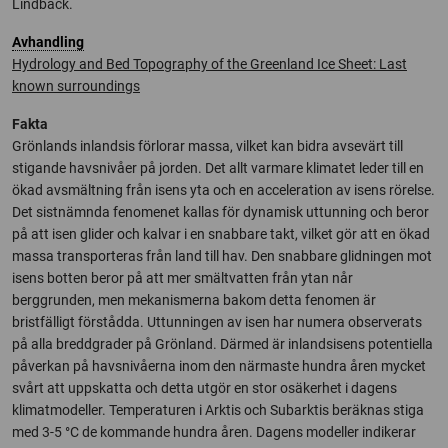
Lindbäck.
Avhandling
Hydrology and Bed Topography of the Greenland Ice Sheet: Last
known surroundings
Fakta
Grönlands inlandsis förlorar massa, vilket kan bidra avsevärt till
stigande havsnivåer på jorden. Det allt varmare klimatet leder till en
ökad avsmältning från isens yta och en acceleration av isens rörelse.
Det sistnämnda fenomenet kallas för dynamisk uttunning och beror
på att isen glider och kalvar i en snabbare takt, vilket gör att en ökad
massa transporteras från land till hav. Den snabbare glidningen mot
isens botten beror på att mer smältvatten från ytan når
berggrunden, men mekanismerna bakom detta fenomen är
bristfälligt förstådda. Uttunningen av isen har numera observerats
på alla breddgrader på Grönland. Därmed är inlandsisens potentiella
påverkan på havsnivåerna inom den närmaste hundra åren mycket
svårt att uppskatta och detta utgör en stor osäkerhet i dagens
klimatmodeller. Temperaturen i Arktis och Subarktis beräknas stiga
med 3-5 °C de kommande hundra åren. Dagens modeller indikerar