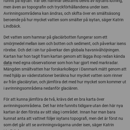
runnit på isytan. Var det hamnar bestäms delvis av isytans lutning,
men även av topografin och tryckförhållandena under isen.
Avrinningsområdena kan ändras, och skifta över en smältsäsong
beroende på hur mycket vatten som smälter på isytan, säger Katrin
Lindbäck.
Det vatten som hamnar på glaciärbotten fungerar som ett
smörjmedel mellan isen och botten och sediment, och påverkar isens
rörelse. Och det i sin tur påverkar den globala havsnivåhöjningen.
Kartan har hon tagit fram kartan genom att lägga ihop redan kända
data
med egna observationer som hon har gjort med markradar.
Mängden smältvatten har forskarkollegor i Danmark mätt genom att
med hjälp av väderstationer beräkna hur mycket vatten som rinner
av från glaciärytan, och jämföra det med hur mycket som kommer ut
i avrinningsområdena nedanför glaciären.
För att kunna jämföra de två, krävs det en bra karta över
avrinningsområdena. Det har inte funnits tidigare utan den här nya
kartan är den första av sitt slag i området. Innan har man bara
kunnat anta att vattnet följer isytans topografi, men det är först nu
som det går att se avrinningsvägarna under isen, säger Katrin