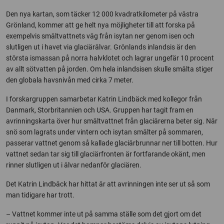
Den nya kartan, som täcker 12 000 kvadratkilometer på västra
Grönland, kommer att ge helt nya möjligheter till att forska på
exempelvis smältvattnets väg från isytan ner genom isen och
slutligen ut i havet via glaciärälvar. Grönlands inlandsis är den
största ismassan på norra halvklotet och lagrar ungefär 10 procent
av allt sötvatten på jorden. Om hela inlandsisen skulle smälta stiger
den globala havsnivån med cirka 7 meter.
I forskargruppen samarbetar Katrin Lindbäck med kollegor från
Danmark, Storbritannien och USA. Gruppen har tagit fram en
avrinningskarta över hur smältvattnet från glaciärerna beter sig. När
snö som lagrats under vintern och isytan smälter på sommaren,
passerar vattnet genom så kallade glaciärbrunnar ner till botten. Hur
vattnet sedan tar sig till glaciärfronten är fortfarande okänt, men
rinner slutligen ut i älvar nedanför glaciären.
Det Katrin Lindbäck har hittat är att avrinningen inte ser ut så som
man tidigare har trott.
– Vattnet kommer inte ut på samma ställe som det gjort om det