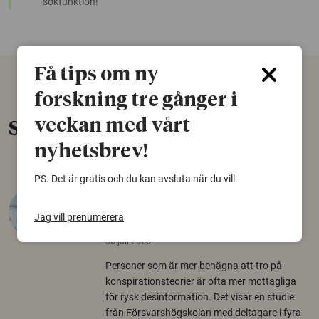
sökfunktion!
Få tips om ny
forskning tre gånger i
veckan med vårt
Senaste nytt
nyhetsbrev!
PS. Det är gratis och du kan avsluta när du vill.
Varför tror vissa på rysk
desinformation?
Jag vill prenumerera
30 juli 2026
Personer som är mer benägna att tro på
konspirationsteorier är ofta mer mottagliga
för rysk desinformation. Det visar en studie
från Försvarshögskolan med deltagare i fyra