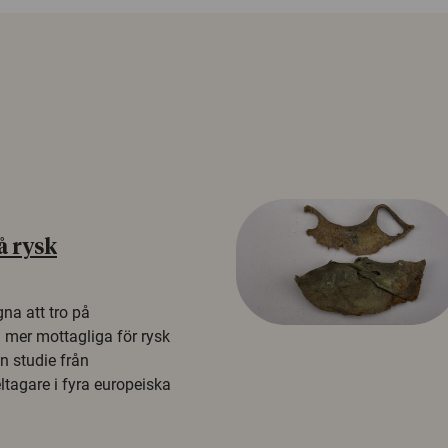
å rysk
na att tro på
a mer mottagliga för rysk
n studie från
tagare i fyra europeiska