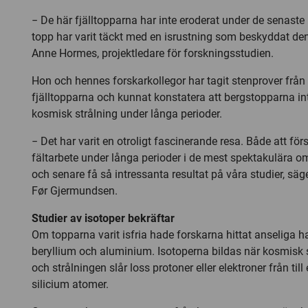
− De här fjälltopparna har inte eroderat under de senaste 
topp har varit täckt med en isrustning som beskyddat de
Anne Hormes, projektledare för forskningsstudien.
Hon och hennes forskarkollegor har tagit stenprover från 
fjälltopparna och kunnat konstatera att bergstopparna in
kosmisk strålning under långa perioder.
− Det har varit en otroligt fascinerande resa. Både att för
fältarbete under långa perioder i de mest spektakulära o
och senare få så intressanta resultat på våra studier, säg
Før Gjermundsen.
Studier av isotoper bekräftar
Om topparna varit isfria hade forskarna hittat anseliga ha
beryllium och aluminium. Isotoperna bildas när kosmisk s
och strålningen slår loss protoner eller elektroner från til
silicium atomer.