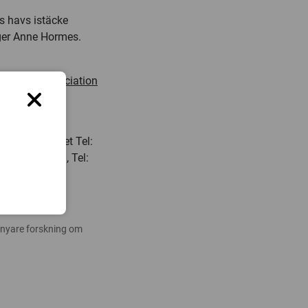
ts havs istäcke
ger Anne Hormes.
Quaternary glaciation
rgs universitet Tel:
 Gjermundsen, Tel:
 nyare forskning om