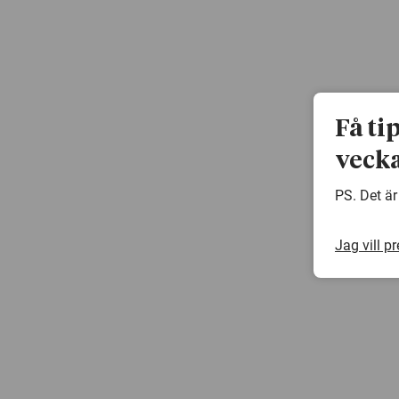
Få ti
vecka
PS. Det är
Jag vill p