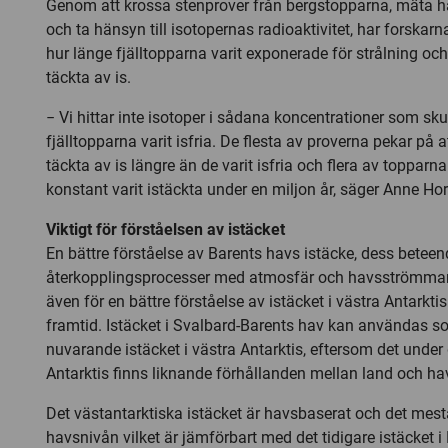
Genom att krossa stenprover från bergstopparna, mäta ha
och ta hänsyn till isotopernas radioaktivitet, har forska
hur länge fjälltopparna varit exponerade för strålning och
täckta av is.
− Vi hittar inte isotoper i sådana koncentrationer som skul
fjälltopparna varit isfria. De flesta av proverna pekar på a
täckta av is längre än de varit isfria och flera av topparn
konstant varit istäckta under en miljon år, säger Anne Ho
Viktigt för förståelsen av istäcket
En bättre förståelse av Barents havs istäcke, dess betee
återkopplingsprocesser med atmosfär och havsströmmar
även för en bättre förståelse av istäcket i västra Antarkti
framtid. Istäcket i Svalbard-Barents hav kan användas s
nuvarande istäcket i västra Antarktis, eftersom det under
Antarktis finns liknande förhållanden mellan land och ha
Det västantarktiska istäcket är havsbaserat och det mesta
havsnivån vilket är jämförbart med det tidigare istäcket i