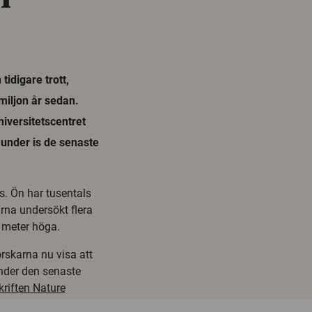
tidigare trott,
miljon år sedan.
iversitetscentret
 under is de senaste
s. Ön har tusentals
arna undersökt flera
 meter höga.
rskarna nu visa att
nder den senaste
kriften Nature