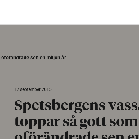
 oförändrade sen en miljon år
17 september 2015
Spetsbergens vass
toppar så gott som
oförändrade sen e