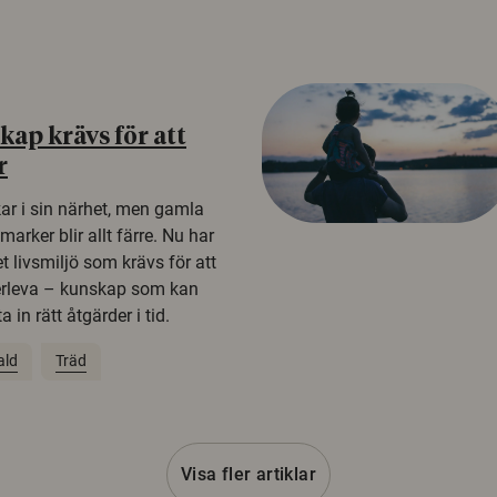
ap krävs för att
r
kar i sin närhet, men gamla
rker blir allt färre. Nu har
t livsmiljö som krävs för att
erleva – kunskap som kan
 in rätt åtgärder i tid.
ald
Träd
Visa fler artiklar