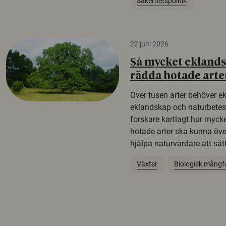
Säkerhetspolitik
22 juni 2026
Så mycket eklandsk
rädda hotade arte
Över tusen arter behöver e
eklandskap och naturbetesma
forskare kartlagt hur mycke
hotade arter ska kunna öv
hjälpa naturvårdare att sätta
Växter
Biologisk mångf