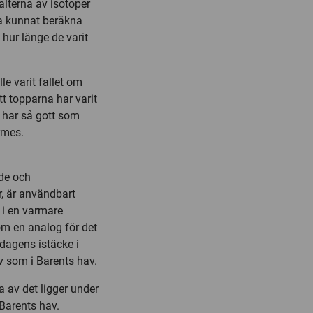
lterna av isotoper
rna kunnat beräkna
 hur länge de varit
le varit fallet om
tt topparna har varit
a har så gott som
rmes.
nde och
, är användbart
s i en varmare
om en analog för det
 dagens istäcke i
v som i Barents hav.
 av det ligger under
 Barents hav.