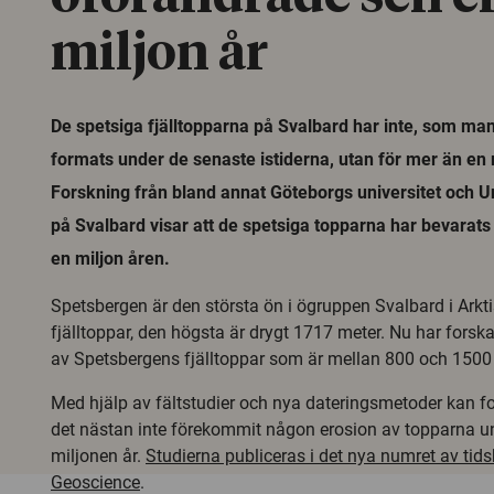
miljon år
De spetsiga fjälltopparna på Svalbard har inte, som man 
formats under de senaste istiderna, utan för mer än en 
Forskning från bland annat Göteborgs universitet och Un
på Svalbard visar att de spetsiga topparna har bevarats
en miljon åren.
Spetsbergen är den största ön i ögruppen Svalbard i Arkti
fjälltoppar, den högsta är drygt 1717 meter. Nu har forsk
av Spetsbergens fjälltoppar som är mellan 800 och 1500
Med hjälp av fältstudier och nya dateringsmetoder kan fo
det nästan inte förekommit någon erosion av topparna u
miljonen år.
Studierna publiceras i det nya numret av tids
Geoscience
.