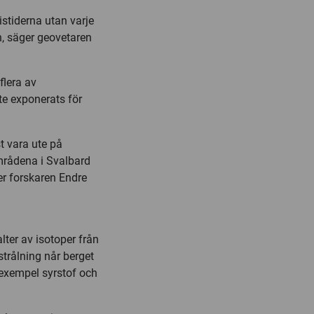
istiderna utan varje
n, säger geovetaren
flera av
te exponerats för
st vara ute på
mrådena i Svalbard
er forskaren Endre
lter av isotoper från
trålning når berget
l exempel syrstof och