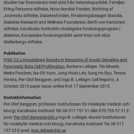
Studien har finansierats med stöd från Vetenskapsrådet, Familjen
Erling-Perssons stiftelse, Novo Nordisk Fonden, Stichting af
Jochnicks stiftelse, Diabetesfonden, försäkringsbolaget Skandia,
Diabetes Research and Wellness Foundation, Berth von Kantzows
stiftelse, Karolinska Institutets strategiska forskningsprogram i
diabetes, Europeiska forskningsrådet samt Knut och Alice
Wallenbergs stiftelse.
Publikation
PI3K-C2 α Knockdown Results in Rerouting of Insulin Signaling and
Pancreatic Beta Cell Proliferation
, Barbara Leibiger, Tilo Moede,
Meike Paschen, Na-Oh Yunn, Jong Hoon Lim, Sung Ho Ryu, Teresa
Pereira, Per-Olof Berggren, and Ingo B. Leibiger, Cell Reports , 6
October 2015 paper issue, online first 17 September 2015.
Kontaktinformation
Per-Olof Berggren, professor Institutionen för molekylär medicin och
kirurgi, Karolinska Institutet Tel: 08-517 757 31 eller 070-729 57 31 E-
post:
Per-Olof.Berggren@ki.s
Ingo B. Leibiger, docent Institutionen
för molekylär medicin och kirurgi, Karolinska Institutet Tel: 08-517
757 25 E-post:
ingo.leibiger@ki.se