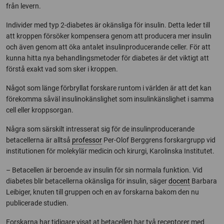
från levern.
Individer med typ 2-diabetes är okänsliga för insulin. Detta leder till
att kroppen försöker kompensera genom att producera mer insulin
och även genom att öka antalet insulinproducerande celler. För att
kunna hitta nya behandlingsmetoder för diabetes är det viktigt att
förstå exakt vad som sker i kroppen.
Något som länge förbryllat forskare runtom i världen är att det kan
förekomma såväl insulinokänslighet som insulinkänslighet i samma
cell eller kroppsorgan.
Några som särskilt intresserat sig för de insulinproducerande
betacellerna är alltså
professor
Per-Olof Berggrens forskargrupp vid
institutionen för molekylär medicin och kirurgi, Karolinska Institutet.
– Betacellen är beroende av insulin för sin normala funktion. Vid
diabetes blir betacellerna okänsliga för insulin, säger
docent
Barbara
Leibiger, knuten till gruppen och en av forskarna bakom den nu
publicerade studien.
Forskarna har tidigare visat at betacellen har två receptorer med