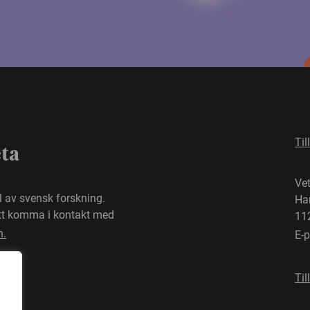
Til
eta
Ve
el av svensk forskning.
Ha
att komma i kontakt med
11
n.
E-
Til