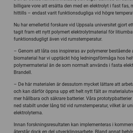
billigare vore att ersätta den med en elektrolyt i fast fas
hittills – endast varit funktionsdugliga vid högre temperat
Nu har emellertid forskare vid Uppsala universitet gjort 
tagit fram ett nytt polymert elektrolytmaterial för litiumba
funktionsdugligt även vid rumstemperatur.
– Genom att låta oss inspireras av polymerer bestående 
biomaterial har vi upptäckt hög ledningsförmåga hos hel
polymermaterial än de som normalt används i fasta elektr
Brandell.
– De här materialen är dessutom mycket lättare att arbe
och kan därför öppna upp ett helt nytt fält av materialutve
mer hållbara och säkrare batterier. Våra prototypbatterie
ned stabilt under lång tid vid rumstemperatur, vilket är un
elektrolyterna.
Innan forskningsresultaten kan implementeras i kommersi
återstår dock en del utvecklingsarbete. Bland annat behö