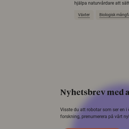
hjälpa naturvårdare att sätta
Växter
Biologisk mångf
Nyhetsbrev med a
Visste du att robotar som ser en 
forskning, prenumerera på vårt ny