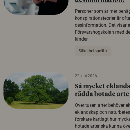
desinformation?
Personer som är mer benäg
konspirationsteorier är oft
desinformation. Det visar e
Försvarshögskolan med del
länder.
Säkerhetspolitik
22 juni 2026
Så mycket eklandsk
rädda hotade arte
Över tusen arter behöver e
eklandskap och naturbetesma
forskare kartlagt hur mycke
hotade arter ska kunna öv