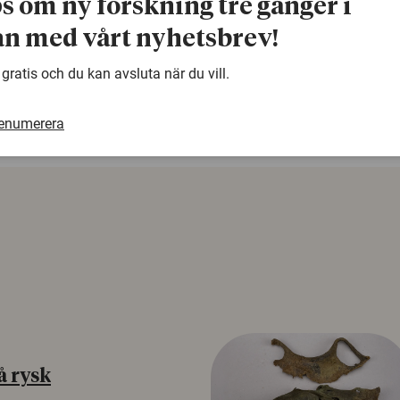
ps om ny forskning tre gånger i
n med vårt nyhetsbrev!
warning
Denna artikel är några år gammal och det kan finnas
samma ämne. Använd gärna vår sökfunktion!
 gratis och du kan avsluta när du vill.
renumerera
å rysk