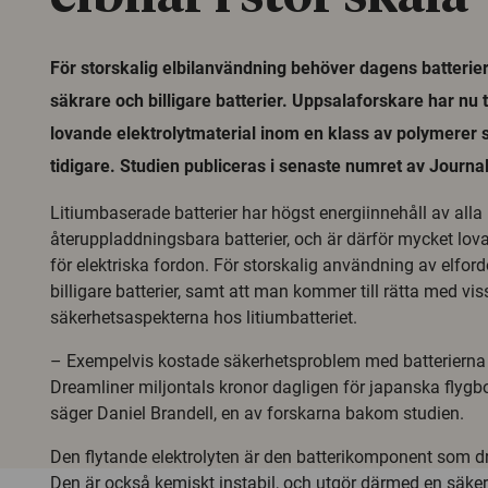
För storskalig elbilanvändning behöver dagens batterie
säkrare och billigare batterier. Uppsalaforskare har nu t
lovande elektrolytmaterial inom en klass av polymerer 
tidigare. Studien publiceras i senaste numret av Journa
Litiumbaserade batterier har högst energiinnehåll av alla
återuppladdningsbara batterier, och är därför mycket lo
för elektriska fordon. För storskalig användning av elfor
billigare batterier, samt att man kommer till rätta med vis
säkerhetsaspekterna hos litiumbatteriet.
– Exempelvis kostade säkerhetsproblem med batterierna 
Dreamliner miljontals kronor dagligen för japanska flygb
säger Daniel Brandell, en av forskarna bakom studien.
Den flytande elektrolyten är den batterikomponent som d
Den är också kemiskt instabil, och utgör därmed en säker