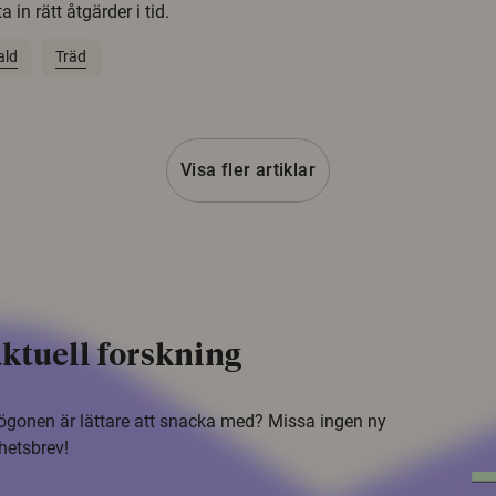
 in rätt åtgärder i tid.
ald
Träd
Visa fler artiklar
ktuell forskning
i ögonen är lättare att snacka med? Missa ingen ny
hetsbrev!