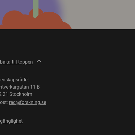
lbaka till toppen
tenskapsrådet
ntverkargatan 11 B
2 21 Stockholm
post:
red@forskning.se
lgänglighet