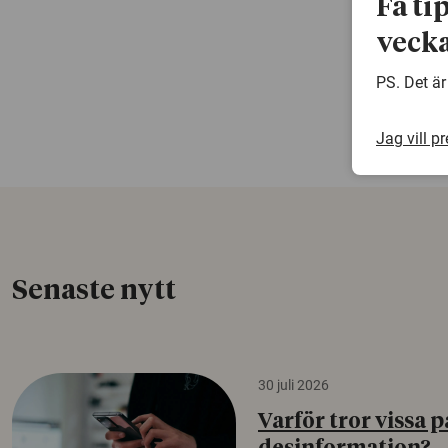
Få ti
vecka
PS. Det är
Jag vill p
Senaste nytt
30 juli 2026
Varför tror vissa p