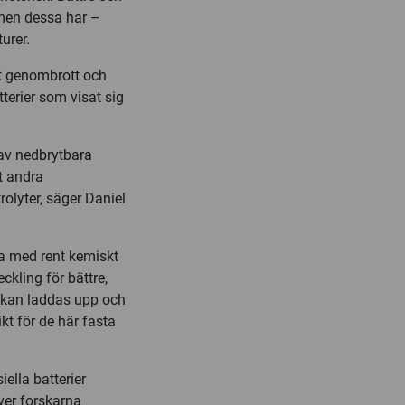
, men dessa har –
urer.
ett genombrott och
tterier som visat sig
av nedbrytbara
t andra
olyter, säger Daniel
ta med rent kemiskt
ckling för bättre,
r kan laddas upp och
ikt för de här fasta
ella batterier
ver forskarna