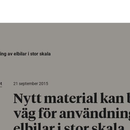
g av elbilar i stor skala
et
21 september 2015
Nytt material kan
väg för användnin
elbilar i stor skala