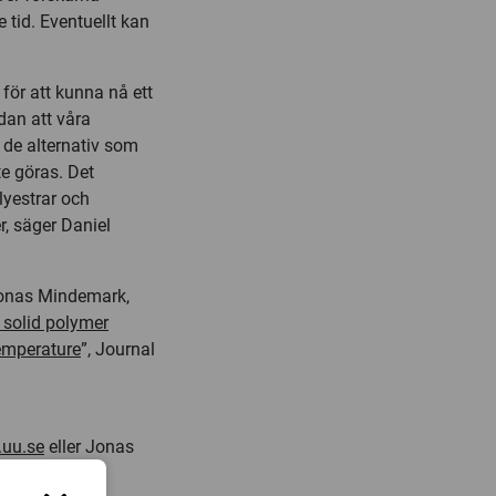
 tid. Eventuellt kan
för att kunna nå ett
dan att våra
n de alternativ som
e göras. Det
lyestrar och
r, säger Daniel
 Jonas Mindemark,
 solid polymer
temperature
”, Journal
.uu.se
eller Jonas
u.se