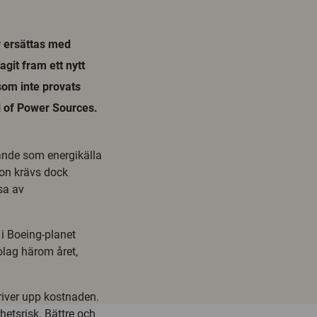
r ersättas med
agit fram ett nytt
som inte provats
l of Power Sources.
vande som energikälla
don krävs dock
sa av
i Boeing-planet
olag härom året,
river upp kostnaden.
hetsrisk. Bättre och