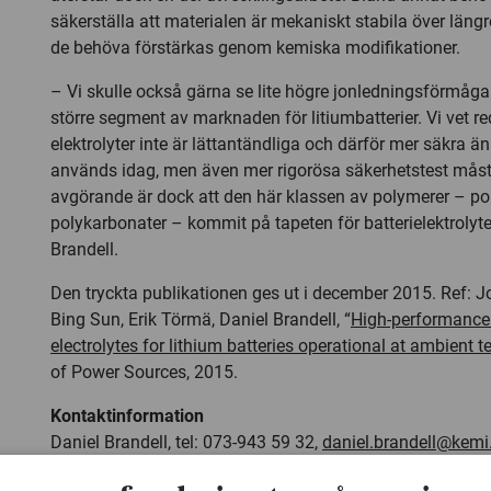
säkerställa att materialen är mekaniskt stabila över längre
de behöva förstärkas genom kemiska modifikationer.
– Vi skulle också gärna se lite högre jonledningsförmåga 
större segment av marknaden för litiumbatterier. Vi vet re
elektrolyter inte är lättantändliga och därför mer säkra ä
används idag, men även mer rigorösa säkerhetstest måst
avgörande är dock att den här klassen av polymerer – po
polykarbonater – kommit på tapeten för batterielektrolyte
Brandell.
Den tryckta publikationen ges ut i december 2015. Ref:
Bing Sun, Erik Törmä, Daniel Brandell, “
High-performance
electrolytes for lithium batteries operational at ambient 
of Power Sources, 2015.
Kontaktinformation
Daniel Brandell, tel: 073-943 59 32,
daniel.brandell@kemi
Mindemark, tel: 073-685 74 39,
jonas.mindemark@kemi.u