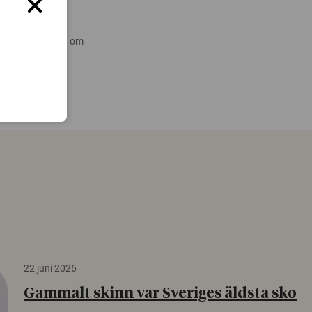
 nyare forskning om
22 juni 2026
Gammalt skinn var Sveriges äldsta sko