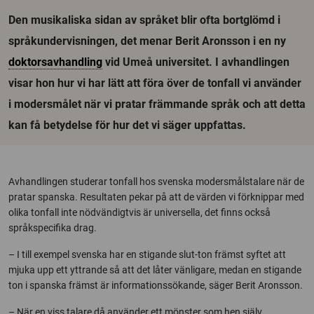
Den musikaliska sidan av språket blir ofta bortglömd i
språkundervisningen, det menar Berit Aronsson i en ny
doktorsavhandling
vid Umeå universitet. I avhandlingen
visar hon hur vi har lätt att föra över de tonfall vi använder
i modersmålet när vi pratar främmande språk och att detta
kan få betydelse för hur det vi säger uppfattas.
Avhandlingen studerar tonfall hos svenska modersmålstalare när de
pratar spanska. Resultaten pekar på att de värden vi förknippar med
olika tonfall inte nödvändigtvis är universella, det finns också
språkspecifika drag.
– I till exempel svenska har en stigande slut-ton främst syftet att
mjuka upp ett yttrande så att det låter vänligare, medan en stigande
ton i spanska främst är informationssökande, säger Berit Aronsson.
– När en viss talare då använder ett mönster som hen själv