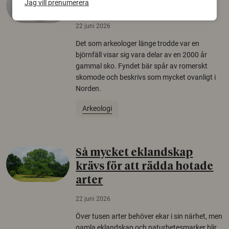
Jag vill prenumerera
äldsta sko
22 juni 2026
Det som arkeologer länge trodde var en
björnfäll visar sig vara delar av en 2000 år
gammal sko. Fyndet bär spår av romerskt
skomode och beskrivs som mycket ovanligt i
Norden.
Arkeologi
Så mycket eklandskap
krävs för att rädda hotade
arter
22 juni 2026
Över tusen arter behöver ekar i sin närhet, men
gamla eklandskap och naturbetesmarker blir