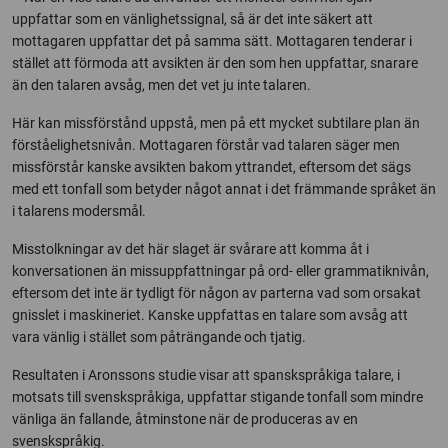
uppfattar som en vänlighetssignal, så är det inte säkert att
mottagaren uppfattar det på samma sätt. Mottagaren tenderar i
stället att förmoda att avsikten är den som hen uppfattar, snarare
än den talaren avsåg, men det vet ju inte talaren.
Här kan missförstånd uppstå, men på ett mycket subtilare plan än
förståelighetsnivån. Mottagaren förstår vad talaren säger men
missförstår kanske avsikten bakom yttrandet, eftersom det sägs
med ett tonfall som betyder något annat i det främmande språket än
i talarens modersmål.
Misstolkningar av det här slaget är svårare att komma åt i
konversationen än missuppfattningar på ord- eller grammatiknivån,
eftersom det inte är tydligt för någon av parterna vad som orsakat
gnisslet i maskineriet. Kanske uppfattas en talare som avsåg att
vara vänlig i stället som påträngande och tjatig.
Resultaten i Aronssons studie visar att spanskspråkiga talare, i
motsats till svenskspråkiga, uppfattar stigande tonfall som mindre
vänliga än fallande, åtminstone när de produceras av en
svenskspråkig.