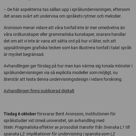
– De här aspekterna tas sällan upp i språkundervisningen, eftersom
det anses svårt att undervisa om språkets rytmer och melodier.
Aronsson menar vidare att våra tonfall inte är mer omedvetna än
våra ordkunskaper eller grammatiska kunskaper, snarare handlar
det om att vi inte är vana att sätta ord på hur vi låter, och att
uppsättningen grafiska tecken som kan illustrera tonfall i talat språk
är mycket begränsad.
Avhandlingen ger förslag på hur man kan närma sig tonala mönster i
språkundervisningen via så explicita modeller som möjligt, nu
återstår att testa denna undervisningsdesign i vidare forskning.
Avhandlingen finns publicerad digitalt
Tisdag 6 oktober
försvarar Berit Aronsson, Institutionen för
språkstudier vid Umeå universitet, sin avhandling med
titeln:
Pragmatiska effekter av prosodisk transfer från Svenska L1 till
spanska L2: Implikationer för undervisning i spanska som L2