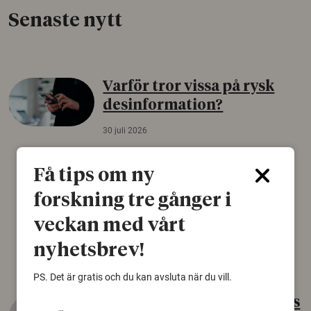
Senaste nytt
Varför tror vissa på rysk
desinformation?
30 juli 2026
Personer som är mer benägna att tro på
konspirationsteorier är ofta mer mottagliga
Få tips om ny
för rysk desinformation. Det visar en studie
forskning tre gånger i
från Försvarshögskolan med deltagare i fyra
europeiska länder.
veckan med vårt
Säkerhetspolitik
nyhetsbrev!
PS. Det är gratis och du kan avsluta när du vill.
Gammalt skinn var Sveriges