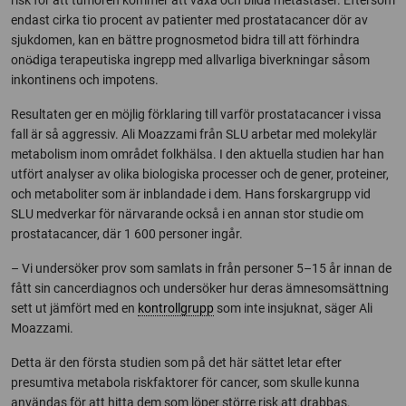
risk för att tumören kommer att växa och bilda metastaser. Eftersom
endast cirka tio procent av patienter med prostatacancer dör av
sjukdomen, kan en bättre prognosmetod bidra till att förhindra
onö̵̵diga terapeutiska ingrepp med allvarliga biverkningar såsom
inkontinens och impotens.
Resultaten ger en möjlig förklaring till varför prostatacancer i vissa
fall är så aggressiv. Ali Moazzami från SLU arbetar med molekylär
metabolism inom området folkhälsa. I den aktuella studien har han
utfört analyser av olika biologiska processer och de gener, proteiner,
och metaboliter som är inblandade i dem. Hans forskargrupp vid
SLU medverkar för närvarande också i en annan stor studie om
prostatacancer, där 1 600 personer ingår.
– Vi undersöker prov som samlats in från personer 5–15 år innan de
fått sin cancerdiagnos och undersöker hur deras ämnesomsättning
sett ut jämfört med en
kontrollgrupp
som inte insjuknat, säger Ali
Moazzami.
Detta är den första studien som på det här sättet letar efter
presumtiva metabola riskfaktorer för cancer, som skulle kunna
användas för att hitta dem som löper större risk att drabbas.