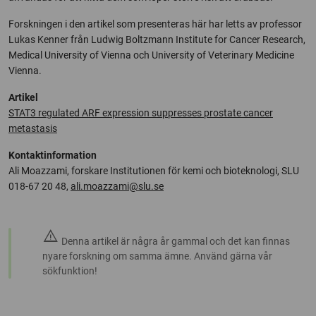
Forskningen i den artikel som presenteras här har letts av professor
Lukas Kenner från Ludwig Boltzmann Institute for Cancer Research,
Medical University of Vienna och University of Veterinary Medicine
Vienna.
Artikel
STAT3 regulated ARF expression suppresses prostate cancer
metastasis
Kontaktinformation
Ali Moazzami, forskare Institutionen för kemi och bioteknologi, SLU
018-67 20 48,
ali.moazzami@slu.se
warning
Denna artikel är några år gammal och det kan finnas
nyare forskning om samma ämne. Använd gärna vår
sökfunktion!