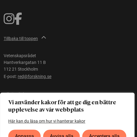
Tillbaka till toppen
Vetenskapsrådet
Hantverkargatan 11 B
112 21 Stockholm
E-post:
red@forskning.se
Tillgänglighet
Vi använder kakor för att ge dig en bättre
upplevelse av vår webbplats
Ett initiativ av
Vetenskapsrådet
Här kan du läsa om hur vi hanterar kakor
Anpassa
Avvisa alla
Acceptera alla