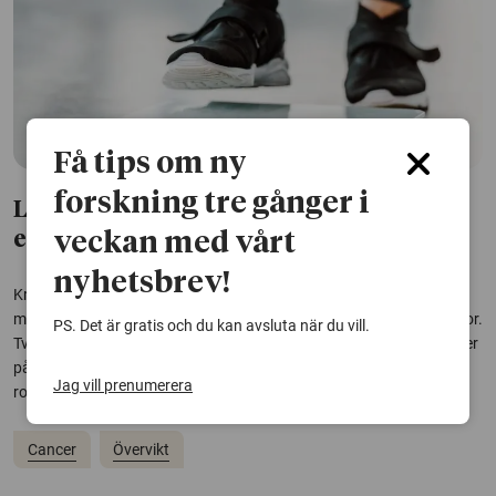
Få tips om ny
forskning tre gånger i
Ledtrådar till den lägre cancerrisken
veckan med vårt
efter viktkirurgi
nyhetsbrev!
Kraftig och varaktig viktminskning har tidigare kunnat kopplas till
minskad risk för cancer och cancerrelaterad död, främst hos kvinnor.
PS. Det är gratis och du kan avsluta när du vill.
Två nya studier ger nu ledtrådar till varför risken minskar – och tyder
på att kön, ämnesomsättning och genetik kan spela en avgörande
Jag vill prenumerera
roll.
Cancer
Övervikt