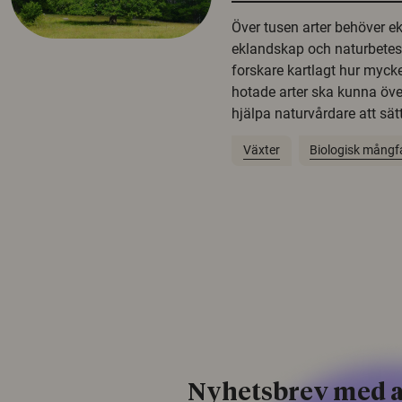
Över tusen arter behöver e
eklandskap och naturbetesma
forskare kartlagt hur mycke
hotade arter ska kunna öv
hjälpa naturvårdare att sätta
Växter
Biologisk mångf
Nyhetsbrev med a