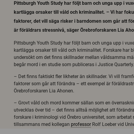
Pittsburgh Youth Study har följt barn och unga upp i vuxe
kartlägga orsaker till våld och kriminalitet. – Vi har f
faktorer, det vill säga risker i barndomen som går att f
är föräldrars stressnivå, säger Örebroforskaren Lia Ah
Pittsburgh Youth Study har följt barn och unga upp i vuxen
kartlägga orsaker till våld och kriminalitet. Forskare har 
undersökt om det finns skillnader mellan våldsamma 
begår mord i en studie som publiceras i Justice Quarterly
– Det finns faktiskt fler likheter än skillnader. Vi vill framfö
faktorer som går att förändra – ett exempel är föräldrastr
Örebroforskaren Lia Ahonen.
– Grovt våld och mord kommer sällan som en överraskni
utvecklas över tid – det finns alltså möjlighet att förändr
forskare i kriminologi vid Örebro universitet, som arbetat
tillsammans med kollegan
professor
Rolf Loeber vid Univ