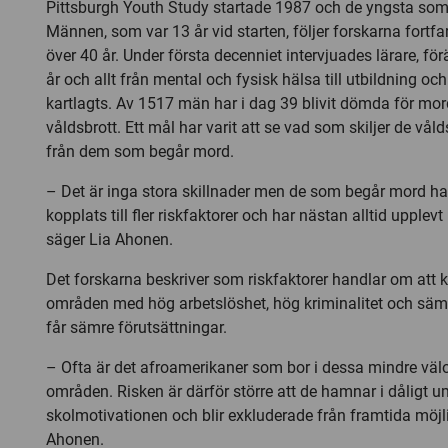
Pittsburgh Youth Study startade 1987 och de yngsta som d
Männen, som var 13 år vid starten, följer forskarna fortf
över 40 år. Under första decenniet intervjuades lärare, för
år och allt från mental och fysisk hälsa till utbildning och
kartlagts. Av 1517 män har i dag 39 blivit dömda för mor
våldsbrott. Ett mål har varit att se vad som skiljer de 
från dem som begår mord.
– Det är inga stora skillnader men de som begår mord ha
kopplats till fler riskfaktorer och har nästan alltid uppl
säger Lia Ahonen.
Det forskarna beskriver som riskfaktorer handlar om att ki
områden med hög arbetslöshet, hög kriminalitet och sämre
får sämre förutsättningar.
– Ofta är det afroamerikaner som bor i dessa mindre väl
områden. Risken är därför större att de hamnar i dåligt 
skolmotivationen och blir exkluderade från framtida möjli
Ahonen.