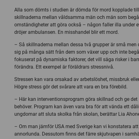
Alla som dömts i studien är dömda för mord kopplade til
skillnaderna mellan våldsamma män och män som begår
omständigheter att göra också – någon faller illa under e
dröjer ambulansen. En misshandel blir ett mord.
– Så skillnaderna mellan dessa två grupper är små men d
sig på många sätt från dem som växer upp och inte begår 
fokuserat på dynamiska faktorer, det vill säga risker i b
förändra. Ett exempel är föräldrars stressnivå.
Stressen kan vara orsakad av arbetslöshet, missbruk elle
Högre stress gör det svårare att vara en bra förebild.
– Här kan interventionsprogram göra skillnad och ge det
behöver. Program kan även vara bra för att vända ett dåli
ungdomar att sluta skolka från skolan, berättar Lia Ahon
– Om man jämför USA med Sverige kan vi konstatera att
annorlunda. Dessutom finns det färre skjutvapen i samhä