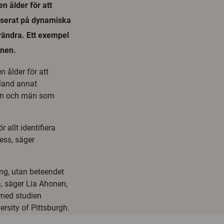
n ålder för att
okuserat på dynamiska
örändra. Ett exempel
onen.
 ålder för att
bland annat
män och män som
.
r allt identifiera
ess, säger
ng, utan beteendet
a, säger Lia Ahonen,
 med studien
ersity of Pittsburgh.