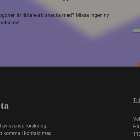
i ögonen är lättare att snacka med? Missa ingen ny
hetsbrev!
Til
eta
Ve
el av svensk forskning.
Ha
att komma i kontakt med
11