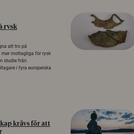
å rysk
na att tro på
a mer mottagliga för rysk
n studie från
tagare i fyra europeiska
ap krävs för att
r