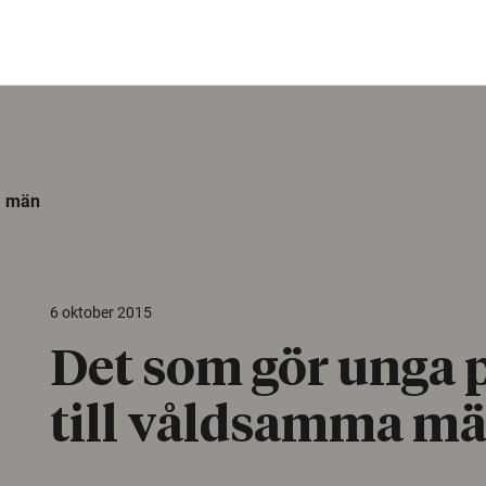
a män
6 oktober 2015
Det som gör unga 
till våldsamma m