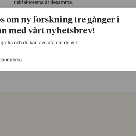
riskfaktorerna är desamma.
Kontaktinformation
ps om ny forskning tre gånger i
Lia Ahonen: E-post:
lia.ahonen@oru.se
Telefon: 019-3035
22
n med vårt nyhetsbrev!
 gratis och du kan avsluta när du vill.
warning
Denna artikel är några år gammal och det kan finnas
renumerera
samma ämne. Använd gärna vår sökfunktion!