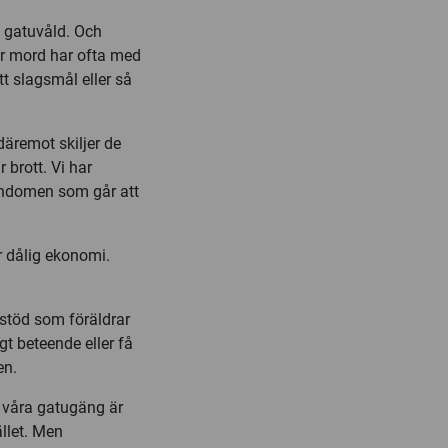
l gatuvåld. Och
 mord har ofta med
tt slagsmål eller så
äremot skiljer de
brott. Vi har
arndomen som går att
r dålig ekonomi.
 stöd som föräldrar
gt beteende eller få
en.
 våra gatugäng är
llet. Men