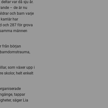
eltar var då sju år.
arande – de är nu
äldrar och barn varje
 karriär har
d och 287 för grova
våldsamma männen
r från början
evt barndomstrauma,
llar, som växer upp i
 skolor, helt enkelt
organiserade
umgänge, tappar
gheter, säger Lia