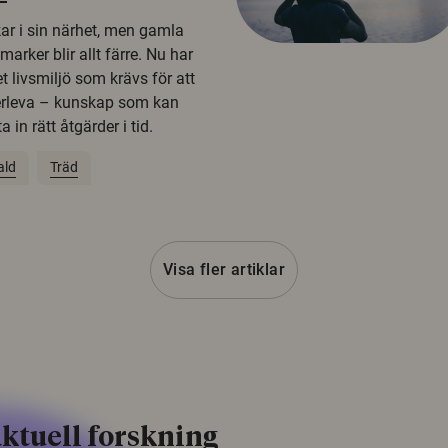
kar i sin närhet, men gamla
rker blir allt färre. Nu har
t livsmiljö som krävs för att
erleva – kunskap som kan
 in rätt åtgärder i tid.
ald
Träd
Visa fler artiklar
ktuell forskning