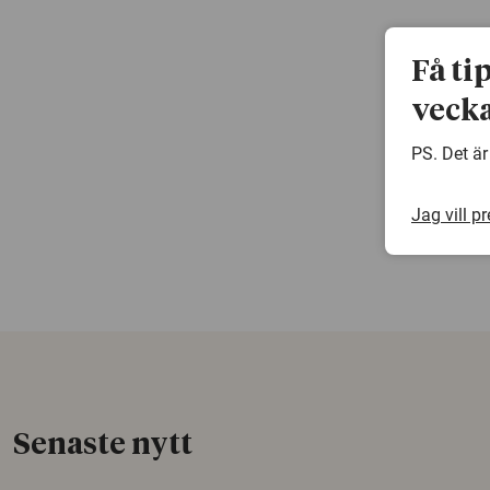
Få ti
vecka
PS. Det är
Jag vill p
Senaste nytt