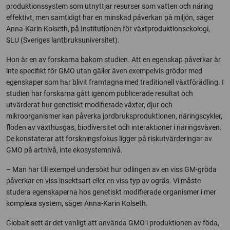
produktionssystem som utnyttjar resurser som vatten och näring
effektivt, men samtidigt har en minskad påverkan på miljön, säger
Anna-Karin Kolseth, på Institutionen för växtproduktionsekologi,
SLU (Sveriges lantbruksuniversitet).
Hon är en av forskarna bakom studien. Att en egenskap påverkar är
inte specifikt för GMO utan gäller även exempelvis grödor med
egenskaper som har blivit framtagna med traditionell växtförädling. I
studien har forskarna gått igenom publicerade resultat och
utvärderat hur genetiskt modifierade växter, djur och
mikroorganismer kan påverka jordbruksproduktionen, näringscykler,
flöden av växthusgas, biodiversitet och interaktioner i näringsväven.
De konstaterar att forskningsfokus ligger på riskutvärderingar av
GMO på artnivå, inte ekosystemnivå.
– Man har till exempel undersökt hur odlingen av en viss GM-gröda
påverkar en viss insektsart eller en viss typ av ogräs. Vi måste
studera egenskaperna hos genetiskt modifierade organismer i mer
komplexa system, säger Anna-Karin Kolseth.
Globalt sett är det vanligt att använda GMO i produktionen av föda,