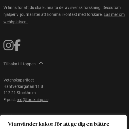
Vi finns för att du ska kunna ta del av svensk forskning. Dessutom
hjälper vi journalister att komma i kontakt med forskare.
Läs mer om
webbplatsen.
Tillbaka till toppen
Vetenskapsrådet
Hantverkargatan 11 B
112 21 Stockholm
E-post:
red@forskning.se
Tillgänglighet
Vi använder kakor för att ge dig en bättre