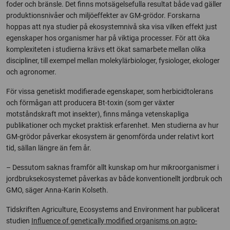
foder och bränsle. Det finns motsägelsefulla resultat både vad gäller
produktionsnivåer och miljöeffekter av GM-grödor. Forskarna
hoppas att nya studier på ekosystemnivå ska visa vilken effekt just
egenskaper hos organismer har på viktiga processer. För att öka
komplexiteten i studierna krävs ett ökat samarbete mellan olika
discipliner, till exempel mellan molekylärbiologer, fysiologer, ekologer
och agronomer.
För vissa genetiskt modifierade egenskaper, som herbicidtolerans
och förmågan att producera Bt-toxin (som ger växter
motståndskraft mot insekter), finns många vetenskapliga
publikationer och mycket praktisk erfarenhet. Men studierna av hur
GM-grödor påverkar ekosystem är genomförda under relativt kort
tid, sällan längre än fem år.
– Dessutom saknas framför allt kunskap om hur mikroorganismer i
jordbruksekosystemet påverkas av både konventionellt jordbruk och
GMO, säger Anna-Karin Kolseth.
Tidskriften Agriculture, Ecosystems and Environment har publicerat
studien
Influence of genetically modified organisms on agro-