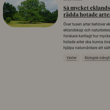
Så mycket eklandsk
rädda hotade arte
Över tusen arter behöver e
eklandskap och naturbetesma
forskare kartlagt hur mycke
hotade arter ska kunna öv
hjälpa naturvårdare att sätta
Växter
Biologisk mångf