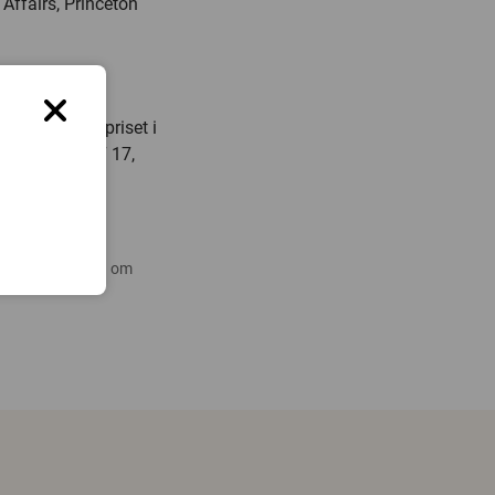
Affairs, Princeton
 96 50,
mmittén för priset i
0, 070-177 67 17,
 nyare forskning om