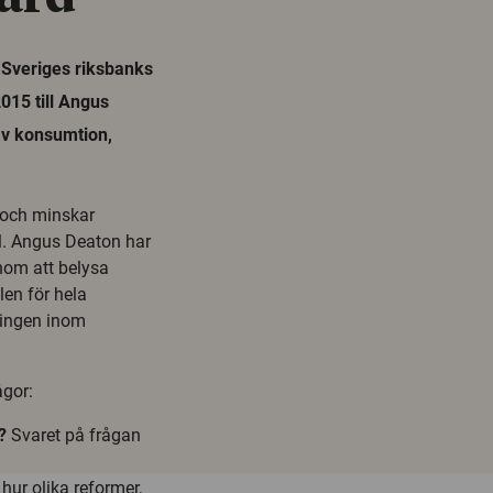
 Sveriges riksbanks
015 till Angus
av konsumtion,
 och minskar
l. Angus Deaton har
nom att belysa
len för hela
kningen inom
ågor:
?
Svaret på frågan
ur olika reformer,