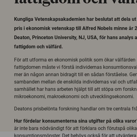
Kungliga Vetenskapsakademien har beslutat att dela ut
pris i ekonomisk vetenskap till Alfred Nobels minne år 2
Deaton, Princeton University, NJ, USA, för hans analys 
fattigdom och välfärd.
För att utforma en ekonomisk politik som ökar välfärden
fattigdomen måste vi förstå individernas konsumtionsva
mer än någon annan bidragit till en sådan förståelse. Ge
sambanden mellan de enskilda individernas val och utfal
samhället har hans arbeten hjälpt till att stöpa om fors
mikroekonomi, makroekonomi och utvecklingsekonomi.
Deatons prisbelönta forskning handlar om tre centrala fr
Hur fördelar konsumenterna sina utgifter på olika varor
är inte bara nödvändigt för att förklara och förutspå olika
konsumtionsmönster. Det behövs också för att utvärdera h