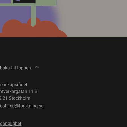
lbaka till toppen
tenskapsrådet
ntverkargatan 11 B
2 21 Stockholm
post:
red@forskning.se
lgänglighet