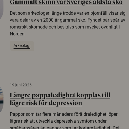
Gammalt skinn var Sveriges äldsta sko
Det som arkeologer länge trodde var en björnfäll visar sig
vara delar av en 2000 år gammal sko. Fyndet bär spår av
romerskt skomode och beskrivs som mycket ovanligt i
Norden.
Arkeologi
19 juni 2026
Längre pappaledighet kopplas till
lägre risk för depression
Pappor som tar flera månaders föräldraledighet löper
lägre risk att utveckla depressiva symtom under
småbarnsåren än pappor som tar kortare ledighet. Det