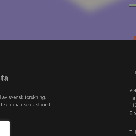
Til
eta
Ve
el av svensk forskning.
Ha
att komma i kontakt med
11
n.
E-
Til