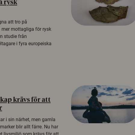
å rysk
na att tro på
a mer mottagliga för rysk
n studie från
tagare i fyra europeiska
ap krävs för att
r
kar i sin närhet, men gamla
rker blir allt färre. Nu har
t livsmiljö som krävs för att