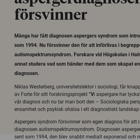
försvinner
Många har fått diagnosen aspergers syndrom som intr
som 1994. Nu försvinner den för att införlivas i begrepp
autismspektrumsyndrom. Forskare vid Högskolan i Hal
annat studera vad som händer med dem som skapat en 
diagnosen.
Niklas Westerberg, universitetslektor i sociologi, får knap
av Forte för sitt forskningsprojekt ”
V
i aspergare har lyckat
vår diagnos och nu tar man bort den – Sociologiska perspe
ensamhet och psykisk ohälsa i ett diagnostiskt landskap 
Aspergers syndrom försvinner som egen diagnos för att ist
diagnosen autismspektrumsyndrom. Diagnosen asperger
sent som 1994, den blev snabbt medialt exponerad och