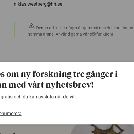
niklas.westberg@hh.se
warning
Denna artikel är några år gammal och det kan finnas
samma ämne. Använd gärna vår sökfunktion!
ps om ny forskning tre gånger i
n med vårt nyhetsbrev!
 gratis och du kan avsluta när du vill.
renumerera