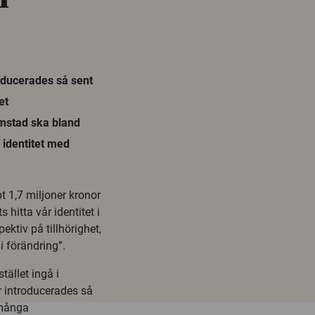
oducerades så sent
et
mstad ska bland
identitet med
pt 1,7 miljoner kronor
s hitta vår identitet i
ktiv på tillhörighet,
i förändring”.
ället ingå i
 introducerades så
 många