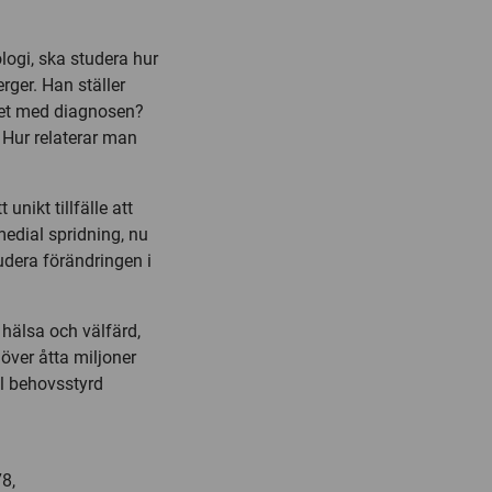
logi, ska studera hur
rger. Han ställer
tet med diagnosen?
 Hur relaterar man
unikt tillfälle att
edial spridning, nu
udera förändringen i
 hälsa och välfärd,
över åtta miljoner
ll behovsstyrd
78,