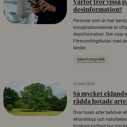
Varför tror vissa p
desinformation?
Personer som är mer benäg
konspirationsteorier är oft
desinformation. Det visar e
Försvarshögskolan med del
länder.
Säkerhetspolitik
22 juni 2026
Så mycket eklandsk
rädda hotade arte
Över tusen arter behöver e
eklandskap och naturbetesma
forskare kartlagt hur mycke