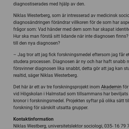
diagnostiserades med hjälp av den.
Niklas Westerberg, som är intresserad av medicinsk socio
diagnosändringen förändrar villkoren för de som har aspe
frågor som: Vad händer med dem som har skapat identi
Hur ska man förstå sitt lidande när inte diagnosen finns?
till den nya diagnosen?
– Jag tror att jag fick forskningsmedel eftersom jag får ett 
studera processen. Diagnosen är ny och har haft snabb m
försvinner diagnosen lika snabbt, detta gör att jag kan st
realtid, säger Niklas Westerberg.
Det här är ett av tre forskningsprojekt inom
Akademin
för
vid Högskolan i Halmstad som tillsammans har beviljats 
kronor i forskningsmedel. Projekten syftar på olika sätt ti
forskning för särskilt utsatta grupper.
Kontaktinformation
Niklas Westberg, universitetslektor sociologi, 035- 16 79 