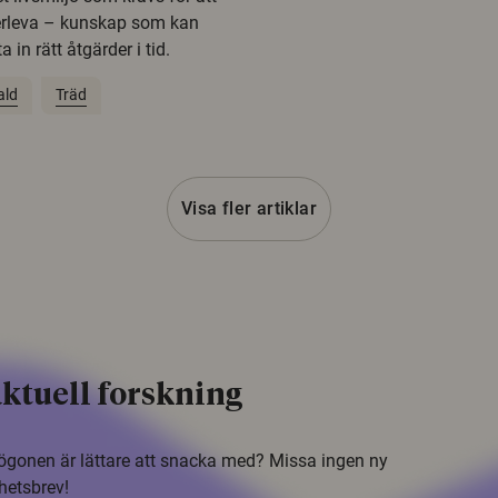
erleva – kunskap som kan
 in rätt åtgärder i tid.
ald
Träd
Visa fler artiklar
ktuell forskning
i ögonen är lättare att snacka med? Missa ingen ny
hetsbrev!