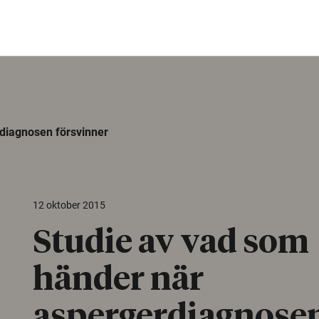
diagnosen försvinner
12 oktober 2015
Studie av vad som
händer när
aspergerdiagnose