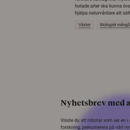
hotade arter ska kunna öv
hjälpa naturvårdare att sätta
Växter
Biologisk mångf
Nyhetsbrev med a
Visste du att robotar som ser en 
forskning, prenumerera på vårt ny