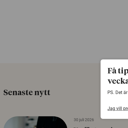
Få ti
vecka
Senaste nytt
PS. Det är
Jag vill p
30 juli 2026