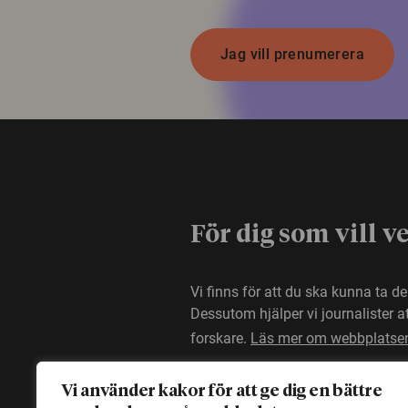
Jag vill prenumerera
För dig som vill v
Vi finns för att du ska kunna ta d
Dessutom hjälper vi journalister 
forskare.
Läs mer om webbplatse
Vi använder kakor för att ge dig en bättre