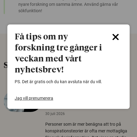
nyare forskning om samma ämne. Använd gärna vår
sökfunktion!
Få tips om ny
forskning tre gånger i
veckan med vårt
Senaste nytt
nyhetsbrev!
PS. Det är gratis och du kan avsluta när du vill.
Varför tror vissa på rysk
Jag vill prenumerera
desinformation?
30 juli 2026
Personer som är mer benägna att tro på
konspirationsteorier är ofta mer mottagliga