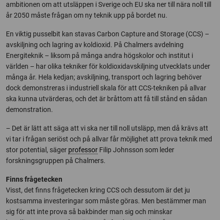
ambitionen om att utsläppen i Sverige och EU ska ner till nära noll till
år 2050 måste frågan om ny teknik upp på bordet nu.
En viktig pusselbit kan stavas Carbon Capture and Storage (CCS) –
avskiljning och lagring av koldioxid. På Chalmers avdelning
Energiteknik – liksom på många andra högskolor och institut i
världen – har olika tekniker för koldioxidavskiljning utvecklats under
många år. Hela kedjan; avskiljning, transport och lagring behöver
dock demonstreras i industriell skala för att CCS-tekniken på allvar
ska kunna utvärderas, och det är bråttom att få till stånd en sådan
demonstration.
– Det är lätt att säga att vi ska ner till noll utsläpp, men då krävs att
vi tar i frågan seriöst och på allvar får möjlighet att prova teknik med
stor potential, säger
professor
Filip Johnsson som leder
forskningsgruppen på Chalmers.
Finns frågetecken
Visst, det finns frågetecken kring CCS och dessutom är det ju
kostsamma investeringar som måste göras. Men bestämmer man
sig för att inte prova så bakbinder man sig och minskar