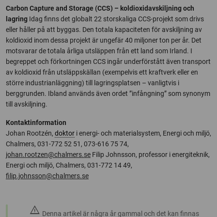
Carbon Capture and Storage (CCS) – koldioxidavskiljning och
lagring
Idag finns det globalt 22 storskaliga CCS-projekt som drivs
eller håller på att byggas. Den totala kapaciteten för avskiljning av
koldioxid inom dessa projekt är ungefär 40 miljoner ton per år. Det
motsvarar de totala årliga utsläppen från ett land som Irland. I
begreppet och förkortningen CCS ingår underförstått även transport
av koldioxid från utsläppskällan (exempelvis ett kraftverk eller en
större industrianläggning) till lagringsplatsen – vanligtvis i
berggrunden. Ibland används även ordet ”infångning” som synonym
till avskiljning.
Kontaktinformation
Johan Rootzén,
doktor
i energi- och materialsystem, Energi och miljö,
Chalmers, 031-772 52 51, 073-616 75 74,
johan.rootzen@chalmers.se
Filip Johnsson, professor i energiteknik,
Energi och miljö, Chalmers, 031-772 14 49,
filip.johnsson@chalmers.se
warning
Denna artikel är några år gammal och det kan finnas