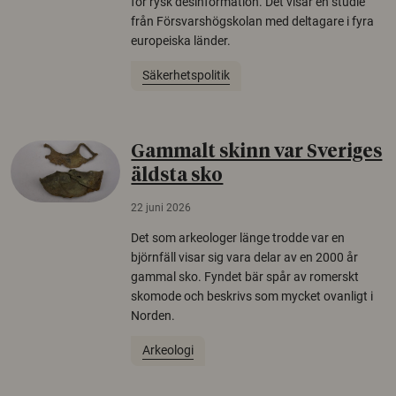
för rysk desinformation. Det visar en studie
från Försvarshögskolan med deltagare i fyra
europeiska länder.
Säkerhetspolitik
Gammalt skinn var Sveriges
äldsta sko
22 juni 2026
Det som arkeologer länge trodde var en
björnfäll visar sig vara delar av en 2000 år
gammal sko. Fyndet bär spår av romerskt
skomode och beskrivs som mycket ovanligt i
Norden.
Arkeologi