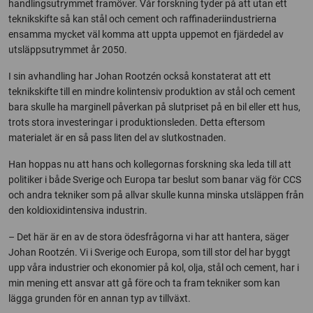
handlingsutrymmet framöver. Vår forskning tyder på att utan ett
teknikskifte så kan stål och cement och raffinaderiindustrierna
ensamma mycket väl komma att uppta uppemot en fjärdedel av
utsläppsutrymmet år 2050.
I sin avhandling har Johan Rootzén också konstaterat att ett
teknikskifte till en mindre kolintensiv produktion av stål och cement
bara skulle ha marginell påverkan på slutpriset på en bil eller ett hus,
trots stora investeringar i produktionsleden. Detta eftersom
materialet är en så pass liten del av slutkostnaden.
Han hoppas nu att hans och kollegornas forskning ska leda till att
politiker i både Sverige och Europa tar beslut som banar väg för CCS
och andra tekniker som på allvar skulle kunna minska utsläppen från
den koldioxidintensiva industrin.
– Det här är en av de stora ödesfrågorna vi har att hantera, säger
Johan Rootzén. Vi i Sverige och Europa, som till stor del har byggt
upp våra industrier och ekonomier på kol, olja, stål och cement, har i
min mening ett ansvar att gå före och ta fram tekniker som kan
lägga grunden för en annan typ av tillväxt.