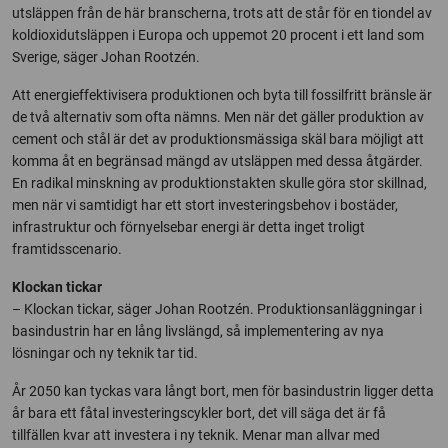
utsläppen från de här branscherna, trots att de står för en tiondel av
koldioxidutsläppen i Europa och uppemot 20 procent i ett land som
Sverige, säger Johan Rootzén.
Att energieffektivisera produktionen och byta till fossilfritt bränsle är
de två alternativ som ofta nämns. Men när det gäller produktion av
cement och stål är det av produktionsmässiga skäl bara möjligt att
komma åt en begränsad mängd av utsläppen med dessa åtgärder.
En radikal minskning av produktionstakten skulle göra stor skillnad,
men när vi samtidigt har ett stort investeringsbehov i bostäder,
infrastruktur och förnyelsebar energi är detta inget troligt
framtidsscenario.
Klockan tickar
– Klockan tickar, säger Johan Rootzén. Produktionsanläggningar i
basindustrin har en lång livslängd, så implementering av nya
lösningar och ny teknik tar tid.
År 2050 kan tyckas vara långt bort, men för basindustrin ligger detta
år bara ett fåtal investeringscykler bort, det vill säga det är få
tillfällen kvar att investera i ny teknik. Menar man allvar med