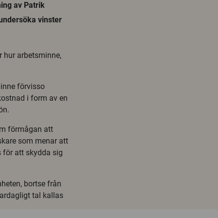
ing av Patrik
 undersöka vinster
r hur arbetsminne,
minne förvisso
kostnad i form av en
ön.
som förmågan att
rskare som menar att
för att skydda sig
eten, bortse från
ardagligt tal kallas