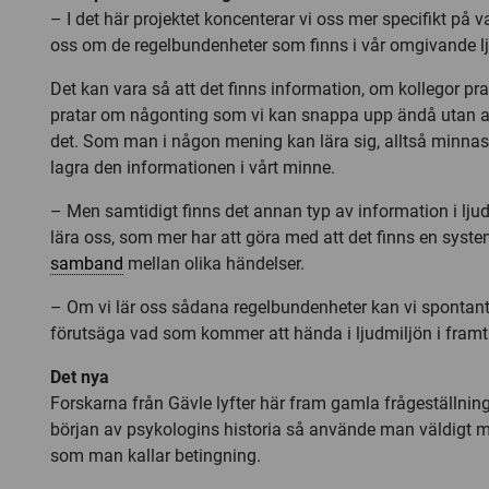
– I det här projektet koncenterar vi oss mer specifikt på v
oss om de regelbundenheter som finns i vår omgivande lj
Det kan vara så att det finns information, om kollegor pr
pratar om någonting som vi kan snappa upp ändå utan at
det. Som man i någon mening kan lära sig, alltså minnas
lagra den informationen i vårt minne.
– Men samtidigt finns det annan typ av information i lju
lära oss, som mer har att göra med att det finns en system
samband
mellan olika händelser.
– Om vi lär oss sådana regelbundenheter kan vi sponta
förutsäga vad som kommer att hända i ljudmiljön i framt
Det nya
Forskarna från Gävle lyfter här fram gamla frågeställningar 
början av psykologins historia så använde man väldigt 
som man kallar betingning.