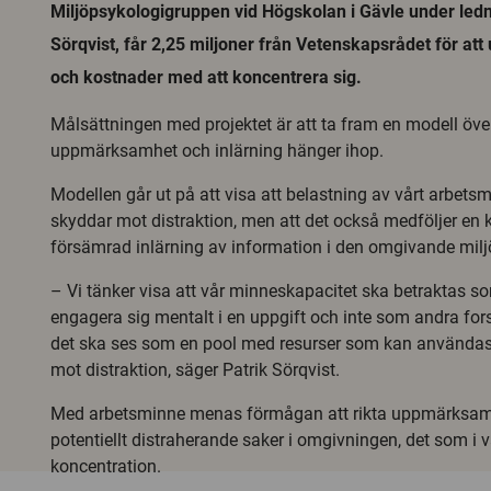
Miljöpsykologigruppen vid Högskolan i Gävle under ledn
Sörqvist, får 2,25 miljoner från Vetenskapsrådet för att
och kostnader med att koncentrera sig.
Målsättningen med projektet är att ta fram en modell öve
uppmärksamhet och inlärning hänger ihop.
Modellen går ut på att visa att belastning av vårt arbets
skyddar mot distraktion, men att det också medföljer en 
försämrad inlärning av information i den omgivande milj
– Vi tänker visa att vår minneskapacitet ska betraktas 
engagera sig mentalt i en uppgift och inte som andra fo
det ska ses som en pool med resurser som kan användas 
mot distraktion, säger Patrik Sörqvist.
Med arbetsminne menas förmågan att rikta uppmärksamh
potentiellt distraherande saker i omgivningen, det som i v
koncentration.