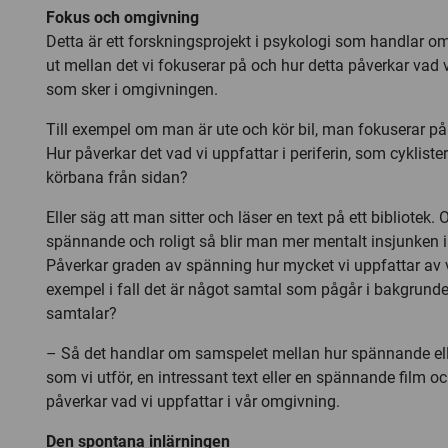
Fokus och omgivning
Detta är ett forskningsprojekt i psykologi som handlar o
ut mellan det vi fokuserar på och hur detta påverkar vad v
som sker i omgivningen.
Till exempel om man är ute och kör bil, man fokuserar på
Hur påverkar det vad vi uppfattar i periferin, som cykliste
körbana från sidan?
Eller säg att man sitter och läser en text på ett bibliotek
spännande och roligt så blir man mer mentalt insjunken i
Påverkar graden av spänning hur mycket vi uppfattar av v
exempel i fall det är något samtal som pågår i bakgrund
samtalar?
– Så det handlar om samspelet mellan hur spännande elle
som vi utför, en intressant text eller en spännande film o
påverkar vad vi uppfattar i vår omgivning.
Den spontana inlärningen