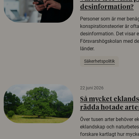
desinformation?
Personer som är mer benäg
konspirationsteorier är oft
desinformation. Det visar e
Försvarshögskolan med del
länder.
Säkerhetspolitik
22 juni 2026
Så mycket eklandsk
rädda hotade arte
Över tusen arter behöver e
eklandskap och naturbetesma
forskare kartlagt hur mycke