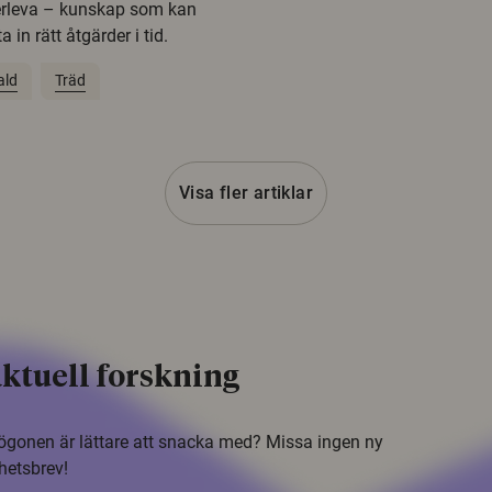
erleva – kunskap som kan
 in rätt åtgärder i tid.
ald
Träd
Visa fler artiklar
ktuell forskning
i ögonen är lättare att snacka med? Missa ingen ny
hetsbrev!