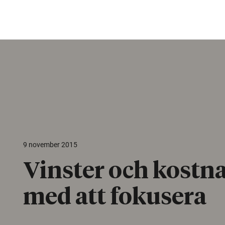
a
9 november 2015
Vinster och kostn
med att fokusera