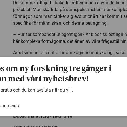
De kommer att gå tillbaka till rötterna och använda beting
projektet. Men ska titta på samspelet mellan mer kompl
förmågor, som man tänker sig evolutionärt har kommit s
specifika för människan, och denna betingning.
– Hur ser sambandet ut egentligen? Är klassisk betingni
här komplexa förmågorna, det är en av våra frågeställni
Arbetsminnet är centralt inom kognitionspsykologi, socia
många andra av vetenskapens underdiscipliner och därm
från projektet potential att få stort genomslag på bred fro
ps om ny forskning tre gånger i
– Vår modell avviker dessutom på avgörande sätt från and
n med vårt nyhetsbrev!
modeller i modern psykologi, säger Patrik Sörqvist.
 gratis och du kan avsluta när du vill.
Kontakt:
Patrik Sörqvist, universitetslektor,
docent
i miljöpsykologi
renumerera
Gävle Telefon: 026-64 85 42, 073-658 72 03
E-post:
patrik.sorqvist@hig.se