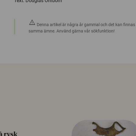
Text: Douglas Öhrbom
warning
Denna artikel är några år gammal och det kan finnas
samma ämne. Använd gärna vår sökfunktion!
å rysk