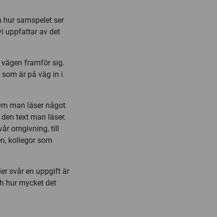
m hur samspelet ser
i uppfattar av det
 vägen framför sig.
r som är på väg in i
. Om man läser något
 den text man läser.
år omgivning, till
en, kollegor som
r svår en uppgift är
ch hur mycket det