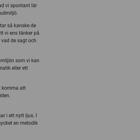
ad vi spontant lär
udmiljö.
atar så kanske de
t vi ens tänker på
 vad de sagt och
dmiljön som vi kan
atik eller ett
nt komma att
iden.
i ett nytt ljus. I
mycket en metodik