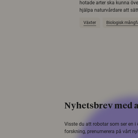
hotade arter ska kunna öv
hjälpa naturvårdare att sätta
Växter
Biologisk mångf
Nyhetsbrev med a
Visste du att robotar som ser en 
forskning, prenumerera på vårt ny