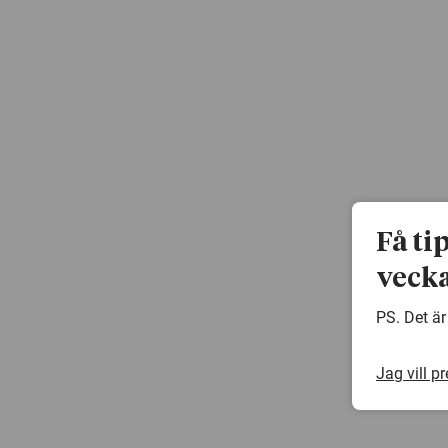
Få ti
vecka
PS. Det är
Jag vill p