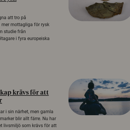
na att tro på
a mer mottagliga för rysk
n studie från
tagare i fyra europeiska
ap krävs för att
r
kar i sin närhet, men gamla
rker blir allt färre. Nu har
t livsmiljö som krävs för att