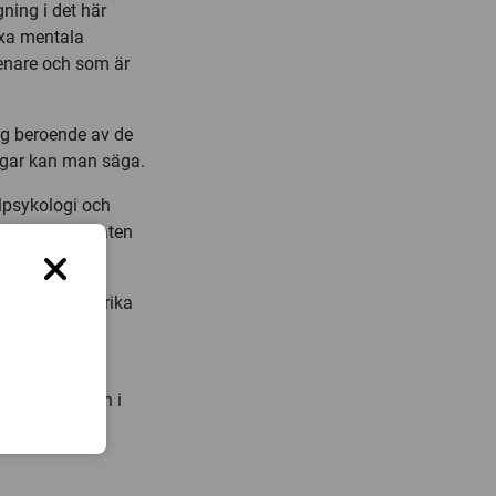
ning i det här
exa mentala
enare och som är
ng beroende av de
ngar kan man säga.
lpsykologi och
ed har resultaten
nt.
ra inflytelserika
 vid Högskolan i