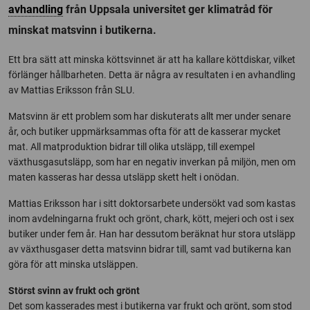
avhandling
från Uppsala universitet ger klimatråd för
minskat matsvinn i butikerna.
Ett bra sätt att minska köttsvinnet är att ha kallare köttdiskar, vilket
förlänger hållbarheten. Detta är några av resultaten i en avhandling
av Mattias Eriksson från SLU.
Matsvinn är ett problem som har diskuterats allt mer under senare
år, och butiker uppmärksammas ofta för att de kasserar mycket
mat. All matproduktion bidrar till olika utsläpp, till exempel
växthusgasutsläpp, som har en negativ inverkan på miljön, men om
maten kasseras har dessa utsläpp skett helt i onödan.
Mattias Eriksson har i sitt doktorsarbete undersökt vad som kastas
inom avdelningarna frukt och grönt, chark, kött, mejeri och ost i sex
butiker under fem år. Han har dessutom beräknat hur stora utsläpp
av växthusgaser detta matsvinn bidrar till, samt vad butikerna kan
göra för att minska utsläppen.
Störst svinn av frukt och grönt
Det som kasserades mest i butikerna var frukt och grönt, som stod