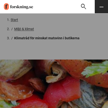
search
Sök
Meny
Gå till innehåll
Start
/
Miljö & klimat
/
Klimatråd för minskat matsvinn i butikerna