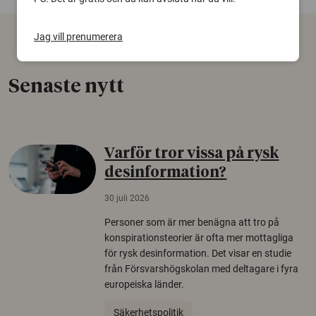
Jag vill prenumerera
Senaste nytt
Varför tror vissa på rysk
desinformation?
30 juli 2026
Personer som är mer benägna att tro på
konspirationsteorier är ofta mer mottagliga
för rysk desinformation. Det visar en studie
från Försvarshögskolan med deltagare i fyra
europeiska länder.
Säkerhetspolitik