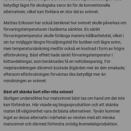
betydligt lägre för ekologiska varor än för de konventionella
alternativen, vilket kan förklara en stor del av svinnet.
Mattias Eriksson har också beräknat hur svinnet skulle påverkas om
förvaringstemperaturen i butikerna sänktes. En sänkt
förvaringstemperatur skulle förlänga matens hållbarhetstid, vilket i
sin tur möjliggör längre försäljningstid för butiken och lägre svinn,
men temperatursänkning medför också en kostnad i form av högre
elförbrukning. Bäst effekt hade sänkt förvaringstemperatur i
köttavdelningar, som beräknades få en nettobesparing. För
mejeriavdelningen däremot kostade åtgärden mer än den smakade,
eftersom elförbrukningen förväntas öka betydligt mer än
minskningen av svinnet.
Bäst att skänka bort eller röta svinnet
Slutligen undersöktes hur matsvinnet bäst tas om hand om det inte
kan förhindras. Här visade sig biogasproduktion och att skänka
maten till välgörenhet vara de bästa alternativen. Tyvärr kommer
inget av dessa alternativ i närheten av vinsten med att minska
matsvinnet och därmed förhindra onödig livsmedelsproduktion.