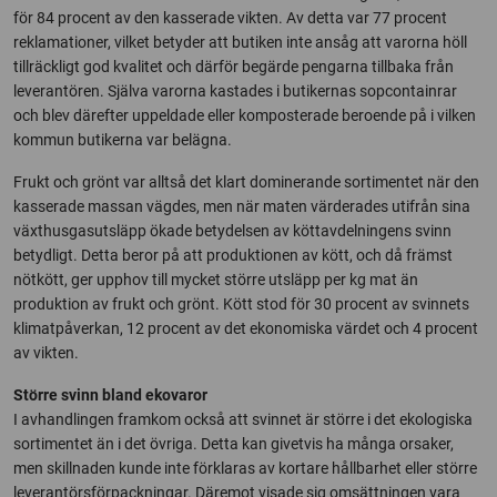
för 84 procent av den kasserade vikten. Av detta var 77 procent
reklamationer, vilket betyder att butiken inte ansåg att varorna höll
tillräckligt god kvalitet och därför begärde pengarna tillbaka från
leverantören. Själva varorna kastades i butikernas sopcontainrar
och blev därefter uppeldade eller komposterade beroende på i vilken
kommun butikerna var belägna.
Frukt och grönt var alltså det klart dominerande sortimentet när den
kasserade massan vägdes, men när maten värderades utifrån sina
växthusgasutsläpp ökade betydelsen av köttavdelningens svinn
betydligt. Detta beror på att produktionen av kött, och då främst
nötkött, ger upphov till mycket större utsläpp per kg mat än
produktion av frukt och grönt. Kött stod för 30 procent av svinnets
klimatpåverkan, 12 procent av det ekonomiska värdet och 4 procent
av vikten.
Större svinn bland ekovaror
I avhandlingen framkom också att svinnet är större i det ekologiska
sortimentet än i det övriga. Detta kan givetvis ha många orsaker,
men skillnaden kunde inte förklaras av kortare hållbarhet eller större
leverantörsförpackningar. Däremot visade sig omsättningen vara