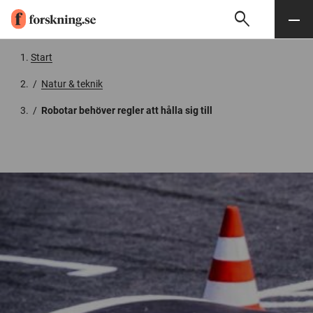
search
Sök
Meny
Gå till innehåll
Start
/
Natur & teknik
/
Robotar behöver regler att hålla sig till