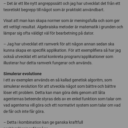
– Det är ett lite nytt angreppssätt och jag har utvecklat det från ett
teoretiskt begrepp till något som är praktiskt användbart.
Visat att man kan skapa normer som är meningsfulla och som ger
ett vettigt resultat. Algebraiska metoder är matematik i grunden och
lämpar sig ofta väldigt väl för bearbetning på dator.
– Jag har utvecklat ett ramverk för att någon annan sedan ska
kunna skapa en specifik applikation. För att exemplifiera så har jag
också utvecklat ett antal konkreta program/applikationer som
illusterar hur detta ramverk fungerar och används.
Simulerar evolutione
I ett av exemplen används en så kallad genetisk algoritm, som
simulerar evolution för att utveckla något som bättre och bättre
löser ett problem. Detta kan man göra dels genom att låta
agenternas beteende styras dels av en enkel funktion som talar om
vad agenterna vill göra och ett normativt system som talar om vad
de får och inte får göra.
– Detta i kombination kan ge ganska kraftfull