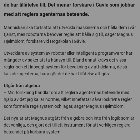
de har tillåtelse till. Det menar forskare i Gävle som jobbar
med att reglera agenternas beteende.
Människan ska fortsätta att utveckla maskinerna och hålla dem i vår
tjänst, men robotarna behöver regler att hålla sig till, säger Magnus
Hjelmblom, forskare vid Högskolan i Gävle.
Utvecklare av system av robotar eller intelligenta programvaror har
mängder av saker att ta hänsyn till. Bland annat krävs det vissa
regler och ett inbyggt system för bevakning av att delarna, de så
kallade agenterna, bara gör det de har tillåtelse att göra.
Utgår från algebra
– Min forskning handlar om att reglera agenternas beteende med
hjälp av det jag kallar normer, vilket innefattar såväl oskrivna regler
som formella regelsystem och lagar, säger Magnus Hjelmblom.
Det nya är att Magnus utgått från algebra och inte från logik som är
det vanliga, och gjort det till ett instrument för att verkligen reglera
beteendet på körbara system.