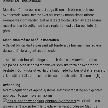
problemlösningsförmåga.
Maskiner får mer och mer att säga till om och blir mer och mer
avancerade. Maskiner tar över allt mer av människans arbete
exempelvis inom vården. Det är lätt att förstå vikten av att sådana
maskiner har försetts med klara regler för vad de får och inte får
göra.
Människan måste behålla kontrollen
– Så det blir så klart intressant att fundera på hur man kan reglera
dessa artificiella agenters beteende.
– Maskiner är bra på många sätt och dem ska vi använda för att
hjälpa oss. Men det är vi människor som ska fatta de avgörande
besluten. Och vi ska utveckla bra hjälpmedel för beslutsfattare så att
vi kan säkerställa att besluten blir så bra och rationella som möjligt.
Avhandling
Norm-Regulation of Agent Systems: Instrumentalizing an algebraic
approach to agent system norms
vid Stockholms
universitet 3 november. Handledare har varit
professor
Magnus