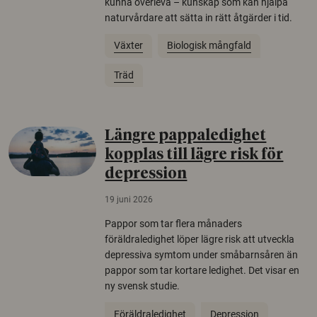
kunna överleva – kunskap som kan hjälpa
naturvårdare att sätta in rätt åtgärder i tid.
Växter
Biologisk mångfald
Träd
Längre pappaledighet
kopplas till lägre risk för
depression
19 juni 2026
Pappor som tar flera månaders
föräldraledighet löper lägre risk att utveckla
depressiva symtom under småbarnsåren än
pappor som tar kortare ledighet. Det visar en
ny svensk studie.
Föräldraledighet
Depression