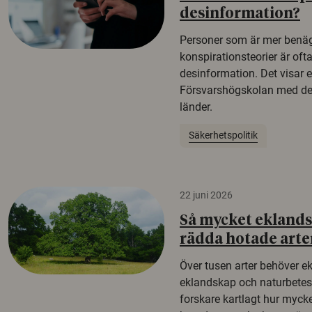
desinformation?
Personer som är mer benäg
konspirationsteorier är oft
desinformation. Det visar e
Försvarshögskolan med del
länder.
Säkerhetspolitik
22 juni 2026
Så mycket eklandsk
rädda hotade arte
Över tusen arter behöver e
eklandskap och naturbetesma
forskare kartlagt hur mycke