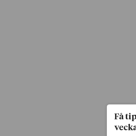
Få ti
vecka