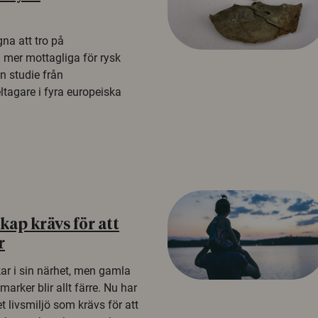
na att tro på
a mer mottagliga för rysk
n studie från
tagare i fyra europeiska
ap krävs för att
r
kar i sin närhet, men gamla
rker blir allt färre. Nu har
t livsmiljö som krävs för att