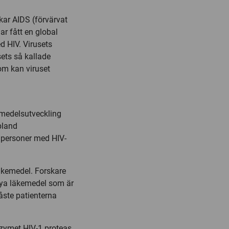
kar AIDS (förvärvat
r fått en global
d HIV. Virusets
sets så kallade
om kan viruset
emedelsutveckling
bland
personer med HIV-
äkemedel. Forskare
 nya läkemedel som är
åste patienterna
nzymet HIV-1 proteas