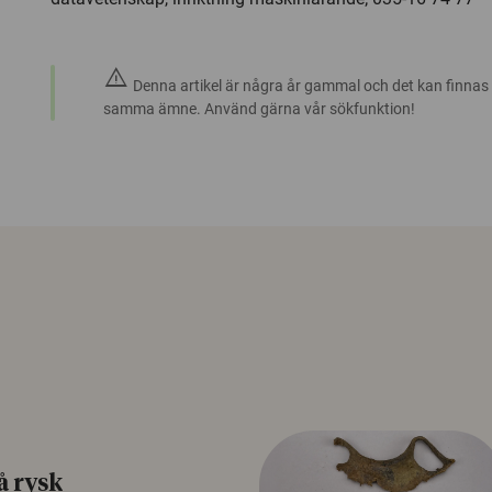
warning
Denna artikel är några år gammal och det kan finnas
samma ämne. Använd gärna vår sökfunktion!
å rysk