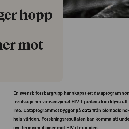
ger hopp
er mot
En svensk forskargrupp har skapat ett dataprogram som i
förutsäga om virusenzymet HIV-1 proteas kan klyva ett 
inte. Dataprogrammet bygger på
data
från biomedicinsk
hela världen. Forskningsresultaten kan komma att under
nya bromsmediciner mot HIV i framtiden.