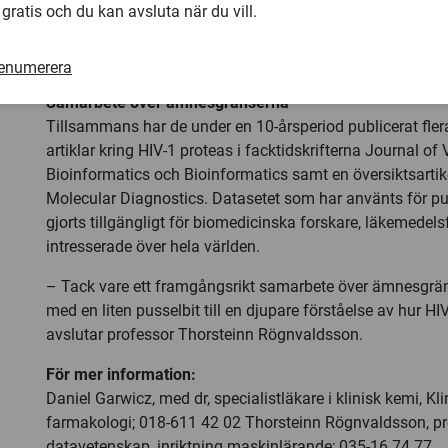
 gratis och du kan avsluta när du vill.
Proteolytic Cleavage and Epitope Identification”. Huvud
projektledare var Thorsteinn Rögnvaldsson,
professor
i d
numera prorektor vid Högskolan i Halmstad.
renumerera
Samarbete över ämnesgränserna
Tillsammans har de under en 10-årsperiod publicerat fler
artiklar kring HIV-1 proteas i facktidskrifterna Journal of
Bioinformatics och Bioinformatics samt en översiktsartike
Molecular Diagnostics. Datasetet som har använts för pu
gjorts tillgängligt för biomedicinska forskare, läkemedel
intresserade över hela världen.
– Tack vare ett framgångsrikt samarbete över ämnesgräns
med en liten pusselbit till en djupare förståelse av hur HI
avslutar professor Thorsteinn Rögnvaldsson.
För mer information:
Daniel Garwicz, med dr, specialistläkare i klinisk kemi, Kl
farmakologi; 018-611 42 02 Thorsteinn Rögnvaldsson, pr
datavetenskap, inriktning maskinlärande; 035-16 74 77