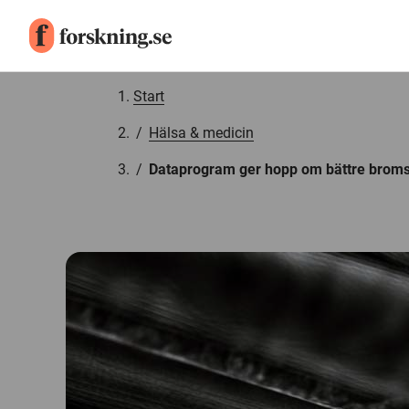
Gå till innehåll
Start
/
Hälsa & medicin
/
Dataprogram ger hopp om bättre brom