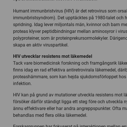
Humant immunbristvirus (HIV) är det retrovirus som orsa
immunbristsyndrom). Det upptäcktes på 1980-talet och ha
spridning. Idag lever miljontals män, kvinnor och barn me
proteas klyver peptidbindningar mellan aminosyror i viru
polyproteiner, som är proteinprekursormolekyler. Därigen
skapa en aktiv viruspartikel.
HIV utvecklar resistens mot läkemedel
Tack vare biomedicinsk forskning och framgångsrik läk
finns idag en rad effektiva antiretrovirala läkemedel, däri
proteashämmare, som kan hejda sjukdomsförloppet hos 
infektion.
HIV kan på grund av mutationer utveckla resistens mot l
försöker därför ständigt ligga ett steg före och utveckla
ännu effektivare eller har andra angreppspunkter. Ofta m
behandlas med flera olika läkemedel.
Forskargruppen har fokuserat på interaktionen mellan e