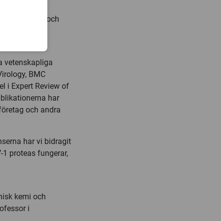
handledare och
atavetenskap och
a vetenskapliga
 Virology, BMC
l i Expert Review of
blikationerna har
sföretag och andra
erna har vi bidragit
V-1 proteas fungerar,
inisk kemi och
ofessor i