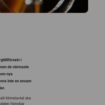
itillförseln i
 inom de närmaste
 som nya
finns inte en ensam
der.
balt klimatavtal ska
ndelen förnybar