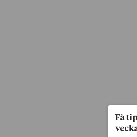
Få ti
vecka