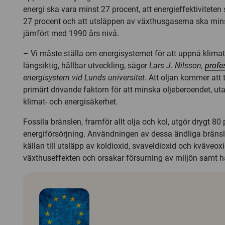
energi ska vara minst 27 procent, att energieffektivitete
27 procent och att utsläppen av växthusgaserna ska mi
jämfört med 1990 års nivå.
– Vi måste ställa om energisystemet för att uppnå klima
långsiktig, hållbar utveckling, säger
Lars J. Nilsson,
profe
energisystem vid Lunds universitet.
Att oljan kommer att t
primärt drivande faktorn för att minska oljeberoendet, ut
klimat- och energisäkerhet.
Fossila bränslen, framför allt olja och kol, utgör drygt 80
energiförsörjning. Användningen av dessa ändliga bränsl
källan till utsläpp av koldioxid, svaveldioxid och kväveo
växthuseffekten och orsakar försurning av miljön samt 