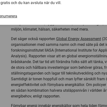
Samtidigt ökar energibehovet i världen; kopplingen mell
 gratis och du kan avsluta när du vill.
och ekonomisk tillväxt är stark. 2050 beräknas vi vara
nio
människor
på jorden, som framför allt bor i städer. Det 
renumerera
som är säkra, miljövänliga och billiga. Integrerade energ
hänsyn till industrin, byggbranschen, stadsplaneringen, t
miljön, klimatet, hälsan, säkerheten med mera.
Det säger också rapporten
Global Energy Assessment
(20
organisationen med samma namn och med säte på det in
forskningsinstitutet IIASA (International Institute for Ap
Analysis). Rapporten visar att en global energiomställni
brådskande. Det tar tid att förändra folks sätt att tänka, v
de stora och hållbara investeringar som behöver göras, fr
ställningstaganden och lagar till teknikutveckling och nya
Samtidigt är tonen hoppfull och man lyfter särskilt fram
energieffektivitet och förnybara energikällor. Om policyer 
en sådan kombination halvera utsläppsnivån i världen år
energibehov, enligt rapporten.
Förnybar energi innebär energikällor som hela tiden förnya