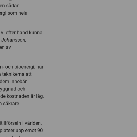
 en sådan
ergi som hela
 vi efter hand kunna
 Johansson,
en av
en- och bioenergi, har
h teknikerna att
t dem innebär
tbyggnad och
de kostnaden är låg.
h säkrare
illförseln i världen.
 platser upp emot 90