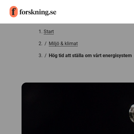
Gå till innehåll
Start
/
Miljö & klimat
/
Hög tid att ställa om vårt energisystem