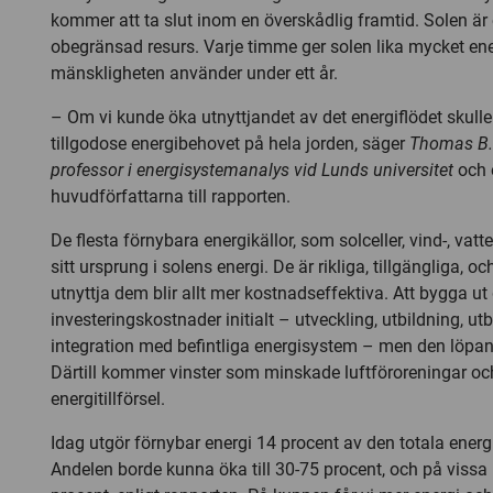
kommer att ta slut inom en överskådlig framtid. Solen är
obegränsad resurs. Varje timme ger solen lika mycket en
mänskligheten använder under ett år.
– Om vi kunde öka utnyttjandet av det energiflödet skulle
tillgodose energibehovet på hela jorden, säger
Thomas B.
professor i energisystemanalys vid Lunds universitet
och 
huvudförfattarna till rapporten.
De flesta förnybara energikällor, som solceller, vind-, vatt
sitt ursprung i solens energi. De är rikliga, tillgängliga, oc
utnyttja dem blir allt mer kostnadseffektiva. Att bygga u
investeringskostnader initialt – utveckling, utbildning, u
integration med befintliga energisystem – men den löpan
Därtill kommer vinster som minskade luftföroreningar oc
energitillförsel.
Idag utgör förnybar energi 14 procent av den totala energit
Andelen borde kunna öka till 30-75 procent, och på vissa