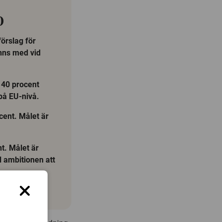
0
örslag för
inns med vid
 40 procent
på EU-nivå.
cent. Målet är
t. Målet är
 ambitionen att