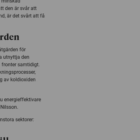
ch minskad
t den är svår att
, är det svårt att få
ärden
åtgärden för
a utnyttja den
 fronter samtidigt.
rkningsprocesser,
ng av koldioxiden
Ju energieffektivare
 Nilsson.
nstora sektorer: