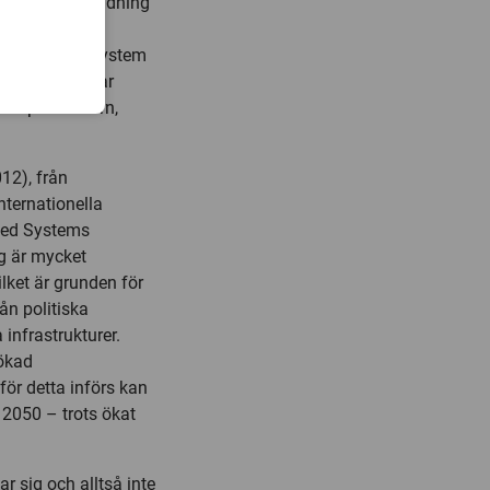
an energianvändning
 miljarder
behövs energisystem
isystem som tar
ransportsektorn,
12), från
ternationella
plied Systems
ng är mycket
ilket är grunden för
ån politiska
 infrastrukturer.
 ökad
för detta införs kan
 2050 – trots ökat
r sig och alltså inte