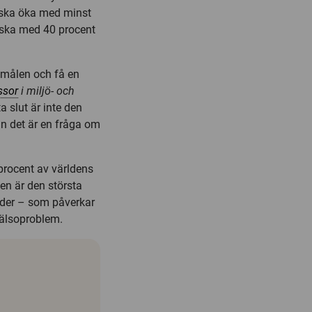
n ska öka med minst
nska med 40 procent
tmålen och få en
ssor
i miljö- och
a slut är inte den
an det är en fråga om
 procent av världens
en är den största
xider – som påverkar
hälsoproblem.