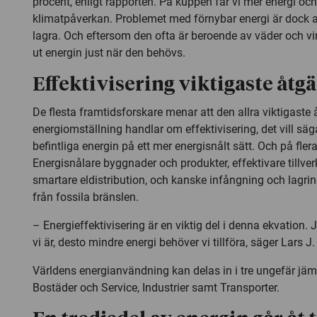
procent, enligt rapporten. På kuppen får vi mer energi o
klimatpåverkan. Problemet med förnybar energi är dock at
lagra. Och eftersom den ofta är beroende av väder och vind
ut energin just när den behövs.
Effektivisering viktigaste åtg
De flesta framtidsforskare menar att den allra viktigaste 
energiomställning handlar om effektivisering, det vill säg
befintliga energin på ett mer energisnålt sätt. Och på flera
Energisnålare byggnader och produkter, effektivare tillve
smartare eldistribution, och kanske infångning och lagri
från fossila bränslen.
– Energieffektivisering är en viktig del i denna ekvation. 
vi är, desto mindre energi behöver vi tillföra, säger Lars J.
Världens energianvändning kan delas in i tre ungefär jäm
Bostäder och Service, Industrier samt Transporter.