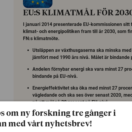
EU:S KLIMATMÅL FÖR 203
I januari 2014 presenterade EU-kommissionen sitt f
klimat- och energipolitiken fram till år 2030, som f
FN:s klimatmöte.
Utsläppen av växthusgaserna ska minska med
jämfört med 1990 års nivå. Målet är bindande 
Andelen förnybar energi ska vara minst 27 pro
bindande på EU-nivå.
Energieffektivitet ska öka med minst 27 procen
vägledande och ska ses över senast 2020, med
nå ett mål på 30 procent på EU-nivå.
ps om ny forskning tre gånger i
n med vårt nyhetsbrev!