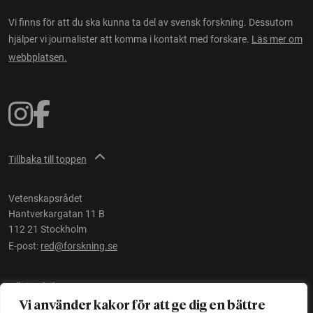
Vi finns för att du ska kunna ta del av svensk forskning. Dessutom
hjälper vi journalister att komma i kontakt med forskare.
Läs mer om
webbplatsen.
Tillbaka till toppen
Vetenskapsrådet
Hantverkargatan 11 B
112 21 Stockholm
E-post:
red@forskning.se
Tillgänglighet
Vi använder kakor för att ge dig en bättre