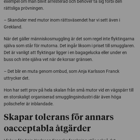
exempel om man blivit arresterad och behöver ta sig förbi den
rättsliga prövningen.
– Skandaler med mutor inom rättsväsendet har vi sett även i
Grekland.
När det gäller människosmuggling är det som regel inte flyktingarna
själva som står för mutorna. Det ingår liksom i priset till smugglaren.
Det är vanligt att flyktingar ligger i en bagagelucka eller under en
buss och inte själva vet när de korsar gränsen.
– Det blir en muta genom ombud, som Anja Karlsson Franck
uttrycker det.
Hon har sett prov på hela skalan från små mutor vid en vägspärr till
en storskaligt organiserad smugglingsindustri där även höga
polischefer är inblandade.
Skapar tolerans för annars
oacceptabla åtgärder