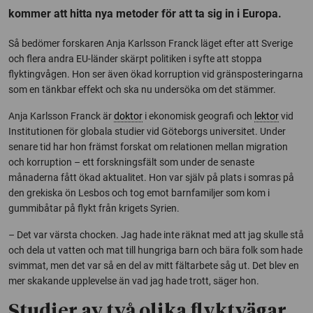
kommer att hitta nya metoder för att ta sig in i Europa.
Så bedömer forskaren Anja Karlsson Franck läget efter att Sverige
och flera andra EU-länder skärpt politiken i syfte att stoppa
flyktingvågen. Hon ser även ökad korruption vid gränsposteringarna
som en tänkbar effekt och ska nu undersöka om det stämmer.
Anja Karlsson Franck är
doktor
i ekonomisk geografi och
lektor
vid
Institutionen för globala studier vid Göteborgs universitet. Under
senare tid har hon främst forskat om relationen mellan migration
och korruption – ett forskningsfält som under de senaste
månaderna fått ökad aktualitet. Hon var själv på plats i somras på
den grekiska ön Lesbos och tog emot barnfamiljer som kom i
gummibåtar på flykt från krigets Syrien.
– Det var värsta chocken. Jag hade inte räknat med att jag skulle stå
och dela ut vatten och mat till hungriga barn och bära folk som hade
svimmat, men det var så en del av mitt fältarbete såg ut. Det blev en
mer skakande upplevelse än vad jag hade trott, säger hon.
Studier av två olika flyktvägar