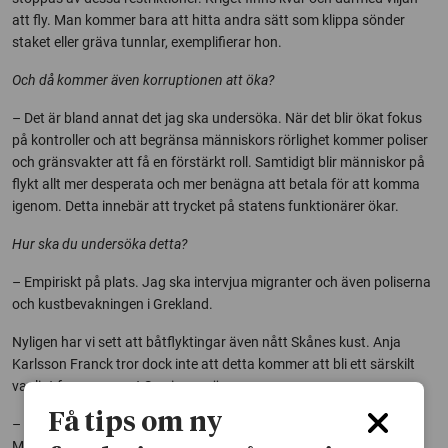
att fly. Man kommer bara att hitta andra sätt som klippa sönder
staket eller gräva tunnlar, exemplifierar hon.
Och då kommer även korruptionen att öka?
– Det är bland annat det jag ska undersöka. När det blir ökat fokus
på kontroller och att begränsa människors rörlighet kommer poliser
och gränsvakter att få en förstärkt roll. Samtidigt blir människor på
flykt allt mer desperata och mer benägna att betala för att komma
igenom. Detta innebär att trycket på statens funktionärer ökar.
Hur ska du undersöka detta?
– Empiriskt på plats. Jag ska intervjua migranter och även poliserna
och kustbevakningen i Grekland.
Nyligen har vi sett att båtflyktingar även nått Skånes kust. Anja
Karlsson Franck tror dock inte att detta kommer att bli ett särskilt
vanligt fenomen runt Sveriges gränser.
Få tips om ny
– Jag tror inte att Östersjön eller Öresund blir ett nytt Medelhavet.
Möjligheten att bygga upp en infrastruktur för storskalig