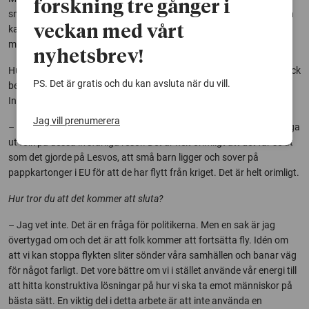
forskning tre gånger i
smugglingsverksamhet finns inte i Tyskland och Danmark. Möjligen
veckan med vårt
kan vi se en viss ökad vardagskorruption när vi stänger gränserna,
men det blir avsevärt mycket mindre här än i till exempel Grekland.
nyhetsbrev!
Hur ser då lösningen på dagens flyktingkris ut? Anja Karlsson Franck
PS. Det är gratis och du kan avsluta när du vill.
besvarar denna tiotusenkronorsfråga med att hänvisa till Amnesty
Internationals förslag:
Jag vill prenumerera
– Man måste se till att skapa lagliga vägar in i Europa och inte tvinga
ut folk på dessa livsfarliga resor. Det är helt orimligt att det får se ut
som det gjorde på Lesvos, att små barn ligger och sover på
pappkartonger i EU för att de har flytt från kriget. Det är helt orimligt.
Hur tror du att det kommer att sluta?
– Jag vet inte. Det är en fråga för politikerna. Men en sak är jag
övertygad om och det är att folk kommer att fortsätta fly. Idén om
att vi kan stoppa flykten sliter sönder våra samhällen och banar väg
för något farligt. Det vore bättre om vi i stället använde vår energi till
att hitta konstruktiva lösningar på hur vi ska ta emot människor på
bästa sätt. En viktig del i detta arbete är att inte använda en