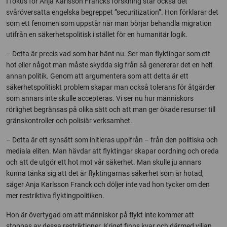
I fokus för Anja Karlsson Francks forskning står också det
svåröversatta engelska begreppet ”securitization”. Hon förklarar det
som ett fenomen som uppstår när man börjar behandla migration
utifrån en säkerhetspolitisk i stället för en humanitär logik.
– Detta är precis vad som har hänt nu. Ser man flyktingar som ett
hot eller något man måste skydda sig från så genererar det en helt
annan politik. Genom att argumentera som att detta är ett
säkerhetspolitiskt problem skapar man också tolerans för åtgärder
som annars inte skulle accepteras. Vi ser nu hur människors
rörlighet begränsas på olika sätt och att man ger ökade resurser till
gränskontroller och polisiär verksamhet.
– Detta är ett synsätt som initieras uppifrån – från den politiska och
mediala eliten. Man hävdar att flyktingar skapar oordning och oreda
och att de utgör ett hot mot vår säkerhet. Man skulle ju annars
kunna tänka sig att det är flyktingarnas säkerhet som är hotad,
säger Anja Karlsson Franck och döljer inte vad hon tycker om den
mer restriktiva flyktingpolitiken.
Hon är övertygad om att människor på flykt inte kommer att
stoppas av dessa restriktioner. Kriget finns kvar och därmed viljan