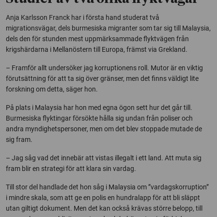
Anja Karlsson Franck har i första hand studerat två
migrationsvägar, dels burmesiska migranter som tar sig till Malaysia,
dels den för stunden mest uppmärksammade flyktvägen från
krigshärdarna i Mellanöstern till Europa, främst via Grekland.
– Framför allt undersöker jag korruptionens roll. Mutor är en viktig
förutsättning för att ta sig över gränser, men det finns väldigt lite
forskning om detta, säger hon.
På plats i Malaysia har hon med egna ögon sett hur det går till.
Burmesiska flyktingar försökte hålla sig undan från poliser och
andra myndighetspersoner, men om det blev stoppade mutade de
sig fram.
– Jag såg vad det innebär att vistas illegalt i ett land. Att muta sig
fram blir en strategi för att klara sin vardag.
Till stor del handlade det hon såg i Malaysia om ”vardagskorruption”
i mindre skala, som att ge en polis en hundralapp för att bli släppt
utan giltigt dokument. Men det kan också krävas större belopp, till