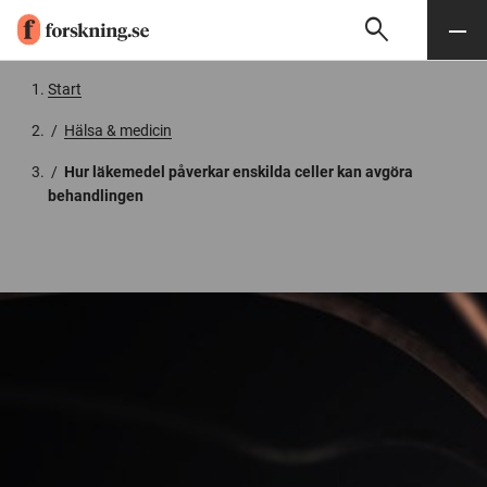
search
Sök
Meny
Gå till innehåll
Start
/
Hälsa & medicin
/
Hur läkemedel påverkar enskilda celler kan avgöra
behandlingen