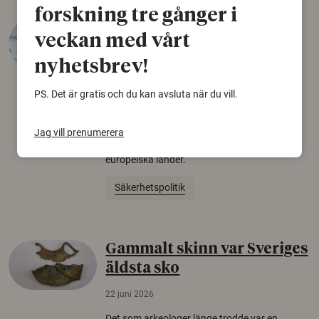
forskning tre gånger i
Varför tror vissa på rysk
veckan med vårt
desinformation?
nyhetsbrev!
30 juli 2026
PS. Det är gratis och du kan avsluta när du vill.
Personer som är mer benägna att tro på
konspirationsteorier är ofta mer mottagliga
för rysk desinformation. Det visar en studie
Jag vill prenumerera
från Försvarshögskolan med deltagare i fyra
europeiska länder.
Säkerhetspolitik
Gammalt skinn var Sveriges
äldsta sko
22 juni 2026
Det som arkeologer länge trodde var en