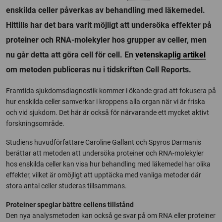
enskilda celler påverkas av behandling med läkemedel.
Hittills har det bara varit möjligt att undersöka effekter på
proteiner och RNA-molekyler hos grupper av celler, men
nu går detta att göra cell för cell. En
vetenskaplig artikel
om metoden publiceras nu i tidskriften Cell Reports.
Framtida sjukdomsdiagnostik kommer i ökande grad att fokusera på
hur enskilda celler samverkar i kroppens alla organ när vi är friska
och vid sjukdom. Det här är också för närvarande ett mycket aktivt
forskningsområde.
Studiens huvudförfattare Caroline Gallant och Spyros Darmanis
berättar att metoden att undersöka proteiner och RNA-molekyler
hos enskilda celler kan visa hur behandling med läkemedel har olika
effekter, vilket är omöjligt att upptäcka med vanliga metoder där
stora antal celler studeras tillsammans.
Proteiner speglar bättre cellens tillstånd
Den nya analysmetoden kan också ge svar på om RNA eller proteiner