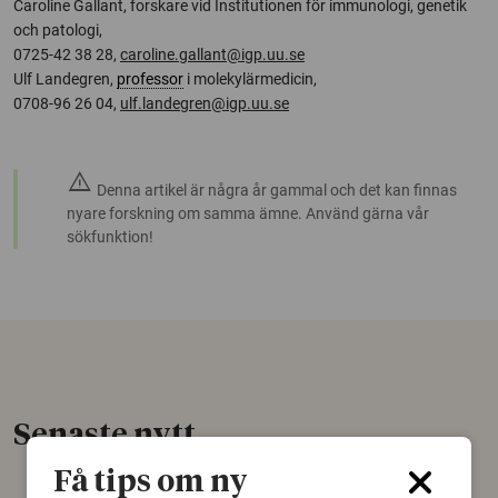
Caroline Gallant, forskare vid Institutionen för immunologi, genetik
och patologi,
0725-42 38 28,
caroline.gallant@igp.uu.se
Ulf Landegren,
professor
i molekylärmedicin,
0708-96 26 04,
ulf.landegren@igp.uu.se
warning
Denna artikel är några år gammal och det kan finnas
nyare forskning om samma ämne. Använd gärna vår
sökfunktion!
Senaste nytt
Få tips om ny