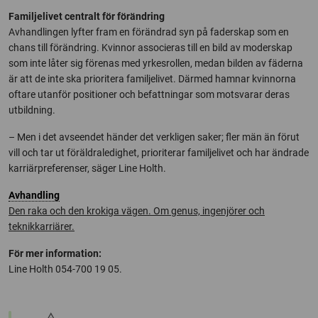
Familjelivet centralt för förändring
Avhandlingen lyfter fram en förändrad syn på faderskap som en
chans till förändring. Kvinnor associeras till en bild av moderskap
som inte låter sig förenas med yrkesrollen, medan bilden av fäderna
är att de inte ska prioritera familjelivet. Därmed hamnar kvinnorna
oftare utanför positioner och befattningar som motsvarar deras
utbildning.
– Men i det avseendet händer det verkligen saker; fler män än förut
vill och tar ut föräldraledighet, prioriterar familjelivet och har ändrade
karriärpreferenser, säger Line Holth.
Avhandling
Den raka och den krokiga vägen. Om genus, ingenjörer och
teknikkarriärer.
För mer information:
Line Holth 054-700 19 05.