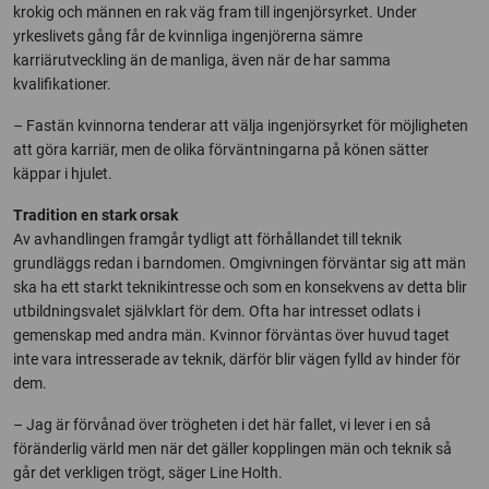
krokig och männen en rak väg fram till ingenjörsyrket. Under
yrkeslivets gång får de kvinnliga ingenjörerna sämre
karriärutveckling än de manliga, även när de har samma
kvalifikationer.
– Fastän kvinnorna tenderar att välja ingenjörsyrket för möjligheten
att göra karriär, men de olika förväntningarna på könen sätter
käppar i hjulet.
Tradition en stark orsak
Av avhandlingen framgår tydligt att förhållandet till teknik
grundläggs redan i barndomen. Omgivningen förväntar sig att män
ska ha ett starkt teknikintresse och som en konsekvens av detta blir
utbildningsvalet självklart för dem. Ofta har intresset odlats i
gemenskap med andra män. Kvinnor förväntas över huvud taget
inte vara intresserade av teknik, därför blir vägen fylld av hinder för
dem.
– Jag är förvånad över trögheten i det här fallet, vi lever i en så
föränderlig värld men när det gäller kopplingen män och teknik så
går det verkligen trögt, säger Line Holth.