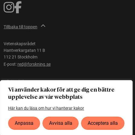
Tillbaka till toppen
Vetenskapsrådet
Hantverkargatan 11 B
112 21 Stockholm
E-post:
red@forskning.se
Tillgänglighet
Vi använder kakor för att ge dig en bättre
upplevelse av vår webbplats
Ett initiativ av
Vetenskapsrådet
Här kan du läsa om hur vi hanterar kakor
Anpassa
Avvisa alla
Acceptera alla