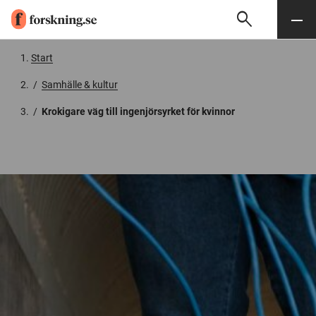
search
Sök
Meny
Gå till innehåll
Start
/
Samhälle & kultur
/
Krokigare väg till ingenjörsyrket för kvinnor