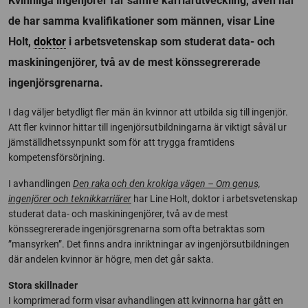
Kvinnliga ingenjörer får sämre karriärutveckling, även när
de har samma kvalifikationer som männen, visar Line
Holt,
doktor
i arbetsvetenskap som studerat data- och
maskiningenjörer, två av de mest könssegrererade
ingenjörsgrenarna.
I dag väljer betydligt fler män än kvinnor att utbilda sig till ingenjör.
Att fler kvinnor hittar till ingenjörsutbildningarna är viktigt såväl ur
jämställdhetssynpunkt som för att trygga framtidens
kompetensförsörjning.
I avhandlingen
Den raka och den krokiga vägen – Om genus,
ingenjörer och teknikkarriärer
har Line Holt, doktor i arbetsvetenskap
studerat data- och maskiningenjörer, två av de mest
könssegrererade ingenjörsgrenarna som ofta betraktas som
”mansyrken”. Det finns andra inriktningar av ingenjörsutbildningen
där andelen kvinnor är högre, men det går sakta.
Stora skillnader
I komprimerad form visar avhandlingen att kvinnorna har gått en