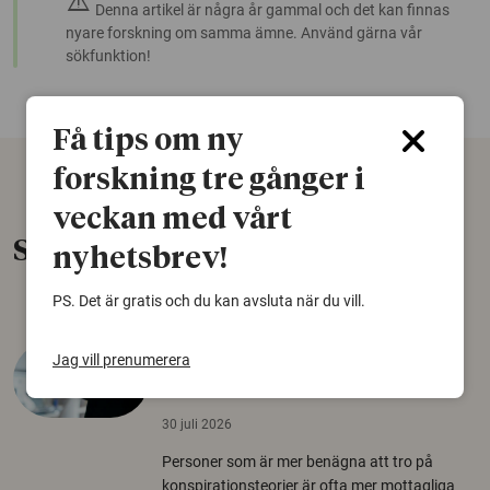
warning
Denna artikel är några år gammal och det kan finnas
nyare forskning om samma ämne. Använd gärna vår
sökfunktion!
Få tips om ny
forskning tre gånger i
veckan med vårt
Senaste nytt
nyhetsbrev!
PS. Det är gratis och du kan avsluta när du vill.
Varför tror vissa på rysk
Jag vill prenumerera
desinformation?
30 juli 2026
Personer som är mer benägna att tro på
konspirationsteorier är ofta mer mottagliga