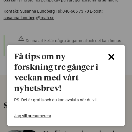
Kontakt: Susanna Lundberg Tel: 040-665 73 70 E-post:
susanna.lundberg@mah.se
warning
Denna artikel är några år gammal och det kan finnas
nyare forskning om samma ämne. Använd gärna vår
sökfunktion!
Få tips om ny
forskning tre gånger i
veckan med vårt
nyhetsbrev!
PS. Det är gratis och du kan avsluta när du vill.
Senaste nytt
Jag vill prenumerera