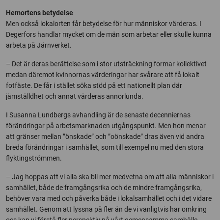
Hemortens betydelse
Men också lokalorten får betydelse för hur människor värderas. I
Degerfors handlar mycket om de män som arbetar eller skulle kunna
arbeta på Järnverket.
– Det är deras berättelse som i stor utsträckning formar kollektivet
medan däremot kvinnornas värderingar har svårare att få lokalt
fotfäste. De får i stället söka stöd på ett nationellt plan där
jämställdhet och annat värderas annorlunda.
I Susanna Lundbergs avhandling är de senaste decenniernas
förändringar på arbetsmarknaden utgångspunkt. Men hon menar
att gränser mellan ”önskade” och ”oönskade” dras även vid andra
breda förändringar i samhället, som till exempel nu med den stora
flyktingströmmen.
– Jag hoppas att vi alla ska bli mer medvetna om att alla människor i
samhället, både de framgångsrika och de mindre framgångsrika,
behöver vara med och påverka både i lokalsamhället och i det vidare
samhället. Genom att lyssna på fler än de vi vanligtvis har omkring
oss kan vi förstå fler perspektiv på vårt gemensamma samhälle.