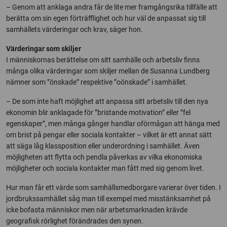
– Genom att anklaga andra får de lite mer framgångsrika tillfälle att
berätta om sin egen förträfflighet och hur väl de anpassat sig till
samhällets värderingar och krav, säger hon.
Värderingar som skiljer
I människornas berättelse om sitt samhälle och arbetsliv finns
många olika värderingar som skiljer mellan de Susanna Lundberg
nämner som ”önskade” respektive ”oönskade” i samhället.
– De som inte haft möjlighet att anpassa sitt arbetsliv till den nya
ekonomin blir anklagade för ”bristande motivation” eller ”fel
egenskaper”, men många gånger handlar oförmågan att hänga med
om brist på pengar eller sociala kontakter – vilket är ett annat sätt
att säga låg klassposition eller underordning i samhället. Även
möjligheten att flytta och pendla påverkas av vilka ekonomiska
möjligheter och sociala kontakter man fått med sig genom livet.
Hur man får ett värde som samhällsmedborgare varierar över tiden. I
jordbrukssamhället såg man till exempel med misstänksamhet på
icke bofasta människor men när arbetsmarknaden krävde
geografisk rörlighet förändrades den synen.