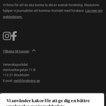
Vi finns för att du ska kunna ta del av svensk forskning. Dessutom
hjälper vi journalister att komma i kontakt med forskare.
Läs mer om
webbplatsen.
Tillbaka till toppen
Vetenskapsrådet
Hantverkargatan 11 B
112 21 Stockholm
E-post:
red@forskning.se
Tillgänglighet
Vi använder kakor för att ge dig en bättre