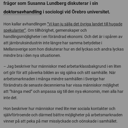
frågor som Susanna Lundberg diskuterar i sin
doktorsavhandling
i sociologi vid Örebro universitet.
Hon kallar avhandlingen
”Vi kan ju sälja det övriga landet till hugade
spekulanter”
. Om tillhörighet, gemenskaper och
handlingsmöjligheter i en förändrad ekonomi. Och det är i spåren av
att järnbruksindustrin inte längre har samma betydelse i
Mellansverige som hon diskuterar hur en del lyckas och andra lyckas
mindre bra i den nya situationen.
– Jag beskriver hur människor med arbetarklassbakgrund i en liten
ort gör för att påverka bilden av sig själva och sitt samhälle. När
arbetsmarknaden i många mindre samhällen i Sverige har
förändrats de senaste decennierna har vissa människor möjlighet
att ”hänga med” och anpassa sig till den nya ekonomin, men alla har
inte det.
Hon beskriver hur människor med lite mer sociala kontakter och
självförtroende och därmed bättre möjligheter på arbetsmarknaden
vinner på att peka på mer misslyckade och oönskade i samhället.