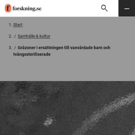
search
Sök
Meny
Gå till innehåll
Start
/
Samhälle & kultur
/
Gråzoner i ersättningen till vanvårdade barn och
tvångssteriliserade