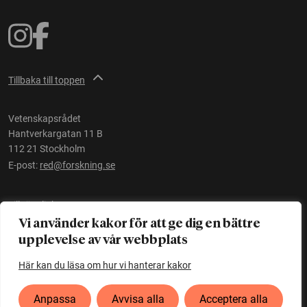
Tillbaka till toppen
Vetenskapsrådet
Hantverkargatan 11 B
112 21 Stockholm
E-post:
red@forskning.se
Tillgänglighet
Vi använder kakor för att ge dig en bättre
upplevelse av vår webbplats
Ett initiativ av
Vetenskapsrådet
Här kan du läsa om hur vi hanterar kakor
Anpassa
Avvisa alla
Acceptera alla