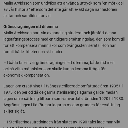
Malin Arvidsson som undviker att använda uttryck som ”en mörk del
av vår historia” eftersom det inte går att exakt säga när historien
slutar och samtiden tar vid.
Gränsdragningen ett dilemma
Malin Arvidsson har i sin avhandling studerat och jämfört denna
lagstiftningsprocess med en tidigare ersättningslag, den som kom till
för att kompensera människor som tvångssteriliserats. Hon har
funnit både likheter och skillnader.
– I båda fallen var gränsdragningen ett dilemma, både i tid men
också vilka människor som skulle kunna komma ifråga för
ekonomisk kompensation.
Lagen om ersättning till tvångssteriliserade omfattade åren 1935 till
1975, den period då de gamla steriliseringslagarna gällde, medan
lagen om ersättning till barn som vanvårdats rör tiden 1920 till 1980.
Avgränsningen i tid förenar lagarna medan grunden för ersättning
skiljer sig åt.
– I Steriliseringsutredningen från slutet av 1990-talet lade man vikt