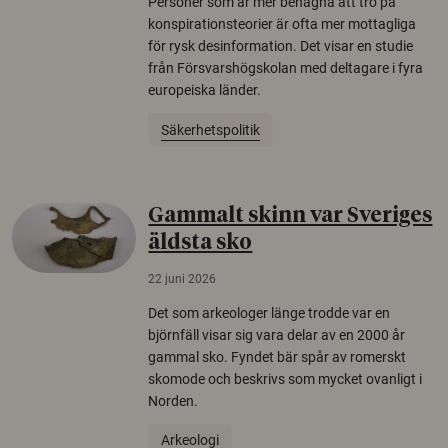
Personer som är mer benägna att tro på
konspirationsteorier är ofta mer mottagliga
för rysk desinformation. Det visar en studie
från Försvarshögskolan med deltagare i fyra
europeiska länder.
Säkerhetspolitik
Gammalt skinn var Sveriges
äldsta sko
22 juni 2026
Det som arkeologer länge trodde var en
björnfäll visar sig vara delar av en 2000 år
gammal sko. Fyndet bär spår av romerskt
skomode och beskrivs som mycket ovanligt i
Norden.
Arkeologi