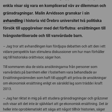
enkla visar sig vara en komplicerad väv av dilemman och
gränsdragningar. Malin Arvidsson granskar i sin
avhandling
i historia vid Örebro universitet två politiska
försök till uppgörelser med det förflutna: ersättningen till
tvångssteriliserade och till vanvårdade barn.
– Jag tror att avhandlingen kan fördjupa debatten och att den i ett
vidare perspektiv kan stimulera diskussioner om hur man förhåller
sig till historiska orättvisor, säger hon.
Till sommaren ska de sista ansökningarna från personer som
vanvårdats på barnhem eller i fosterhem vara behandlade av
Ersättningsnämnden som haft till uppgift att pröva de ansökningar
om ekonomisk ersättning enligt en särskild lag som trädde i kraft
2013.
– Jag har riktat in mig på att studera gränsdragningar och gråzoner
och visar att det inte är självklart att ge ekonomisk ersättning. Det är
heller inte oproblematiskt att säga att något tillhör historien, säger