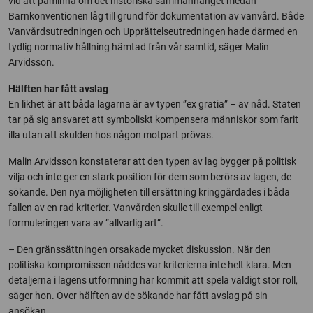
vid att påminna om det historiska sammanhanget medan
Barnkonventionen låg till grund för dokumentation av vanvård. Både
Vanvårdsutredningen och Upprättelseutredningen hade därmed en
tydlig normativ hållning hämtad från vår samtid, säger Malin
Arvidsson.
Hälften har fått avslag
En likhet är att båda lagarna är av typen ”ex gratia” – av nåd. Staten
tar på sig ansvaret att symboliskt kompensera människor som farit
illa utan att skulden hos någon motpart prövas.
Malin Arvidsson konstaterar att den typen av lag bygger på politisk
vilja och inte ger en stark position för dem som berörs av lagen, de
sökande. Den nya möjligheten till ersättning kringgärdades i båda
fallen av en rad kriterier. Vanvården skulle till exempel enligt
formuleringen vara av ”allvarlig art”.
– Den gränssättningen orsakade mycket diskussion. När den
politiska kompromissen nåddes var kriterierna inte helt klara. Men
detaljerna i lagens utformning har kommit att spela väldigt stor roll,
säger hon. Över hälften av de sökande har fått avslag på sin
ansökan.