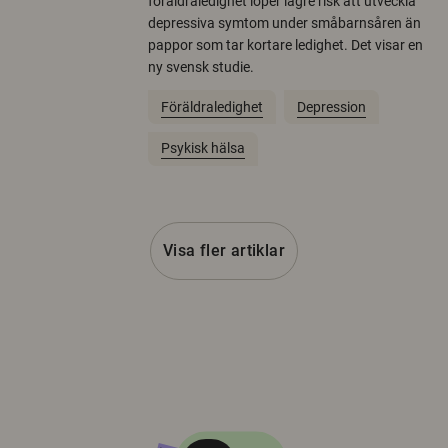
föräldraledighet löper lägre risk att utveckla
depressiva symtom under småbarnsåren än
pappor som tar kortare ledighet. Det visar en
ny svensk studie.
Föräldraledighet
Depression
Psykisk hälsa
Visa fler artiklar