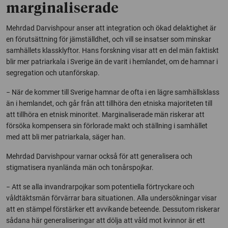
marginaliserade
Mehrdad Darvishpour anser att integration och ökad delaktighet är
en förutsättning för jämställdhet, och vill se insatser som minskar
samhällets klassklyftor. Hans forskning visar att en del män faktiskt
blir mer patriarkala i Sverige än de varit i hemlandet, om de hamnar i
segregation och utanförskap.
− När de kommer till Sverige hamnar de ofta i en lägre samhällsklass
än i hemlandet, och går från att tillhöra den etniska majoriteten till
att tillhöra en etnisk minoritet. Marginaliserade män riskerar att
försöka kompensera sin förlorade makt och ställning i samhället
med att bli mer patriarkala, säger han.
Mehrdad Darvishpour varnar också för att generalisera och
stigmatisera nyanlända män och tonårspojkar.
− Att se alla invandrarpojkar som potentiella förtryckare och
våldtäktsmän förvärrar bara situationen. Alla undersökningar visar
att en stämpel förstärker ett avvikande beteende. Dessutom riskerar
sådana här generaliseringar att dölja att våld mot kvinnor är ett