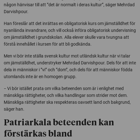
någon hänvisar till att ”det är normalt i deras kultur”, säger Mehrdad
Darvishpour.
Han föreslår att det inrättas en obligatorisk kurs om jämställdhet för
nyanlända invandrare, och vill också införa obligatorisk undervisning
om jämställdhet i grundskolan. Alla elever skulle vara tvungna att
förstå innehållet i kursen för att bli godkända.
Men vi bör inte ställa svensk kultur mot utländsk kultur när vi talar
om jämställdhet, understryker Mehrdad Darvishpour. Dels för att inte
dela in människor i ”vi” och ”dom”, och dels för att människor födda
utomlands inte är en homogen grupp.
− Vi bör istället prata om vilka beteenden som är i enlighet med
mänskliga rättigheter, och vilka handlingar som strider mot dem.
Mänskliga rättigheter ska respekteras oavsett land och bakgrund,
säger han.
Patriarkala beteenden kan
förstärkas bland