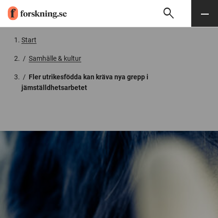
search
Sök
Meny
Gå till innehåll
Start
/
Samhälle & kultur
/
Fler utrikesfödda kan kräva nya grepp i
jämställdhetsarbetet