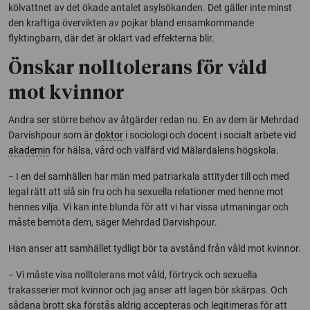
kölvattnet av det ökade antalet asylsökanden. Det gäller inte minst
den kraftiga övervikten av pojkar bland ensamkommande
flyktingbarn, där det är oklart vad effekterna blir.
Önskar nolltolerans för våld
mot kvinnor
Andra ser större behov av åtgärder redan nu. En av dem är Mehrdad
Darvishpour som är
doktor
i sociologi och docent i socialt arbete vid
akademin
för hälsa, vård och välfärd vid Mälardalens högskola.
− I en del samhällen har män med patriarkala attityder till och med
legal rätt att slå sin fru och ha sexuella relationer med henne mot
hennes vilja. Vi kan inte blunda för att vi har vissa utmaningar och
måste bemöta dem, säger Mehrdad Darvishpour.
Han anser att samhället tydligt bör ta avstånd från våld mot kvinnor.
− Vi måste visa nolltolerans mot våld, förtryck och sexuella
trakasserier mot kvinnor och jag anser att lagen bör skärpas. Och
sådana brott ska förstås aldrig accepteras och legitimeras för att