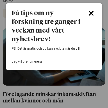
Malmö...
Få tips om ny
Jämställdhet
Arbetsliv
Ekonomi
forskning tre gånger i
veckan med vårt
nyhetsbrev!
PS. Det är gratis och du kan avsluta när du vill.
Jag vill prenumerera
Företagande minskar inkomstklyftan
mellan kvinnor och män