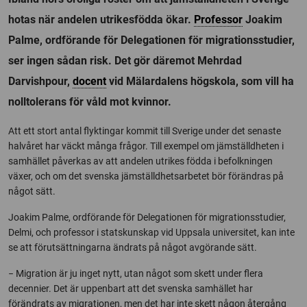
hotas när andelen utrikesfödda ökar.
Professor
Joakim
Palme, ordförande för Delegationen för migrationsstudier,
ser ingen sådan risk. Det gör däremot Mehrdad
Darvishpour,
docent
vid Mälardalens högskola, som vill ha
nolltolerans för våld mot kvinnor.
Att ett stort antal flyktingar kommit till Sverige under det senaste
halvåret har väckt många frågor. Till exempel om jämställdheten i
samhället påverkas av att andelen utrikes födda i befolkningen
växer, och om det svenska jämställdhetsarbetet bör förändras på
något sätt.
Joakim Palme, ordförande för Delegationen för migrationsstudier,
Delmi, och professor i statskunskap vid Uppsala universitet, kan inte
se att förutsättningarna ändrats på något avgörande sätt.
− Migration är ju inget nytt, utan något som skett under flera
decennier. Det är uppenbart att det svenska samhället har
förändrats av migrationen, men det har inte skett någon återgång