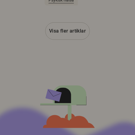
Psykisk hälsa
Visa fler artiklar