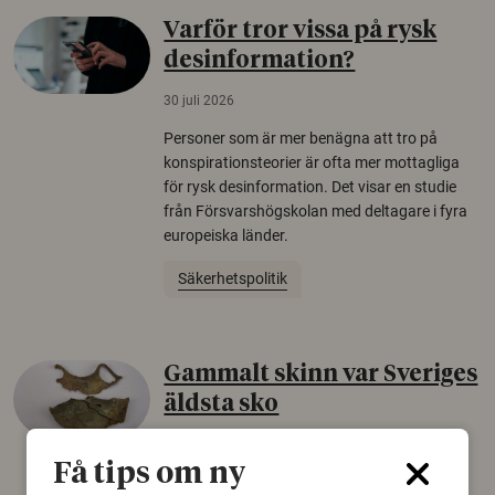
Varför tror vissa på rysk
desinformation?
30 juli 2026
Personer som är mer benägna att tro på
konspirationsteorier är ofta mer mottagliga
för rysk desinformation. Det visar en studie
från Försvarshögskolan med deltagare i fyra
europeiska länder.
Säkerhetspolitik
Gammalt skinn var Sveriges
äldsta sko
22 juni 2026
Få tips om ny
Det som arkeologer länge trodde var en