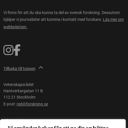
Vi finns för att du ska kunna ta del av svensk forskning. Dessutom
hjälper vi journalister att komma i kontakt med forskare.
Läs mer om
webbplatsen.
Tillbaka till toppen
Vetenskapsrådet
Hantverkargatan 11 B
112 21 Stockholm
E-post:
red@forskning.se
Tillgänglighet