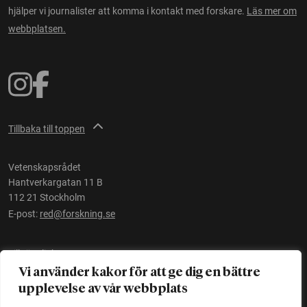
hjälper vi journalister att komma i kontakt med forskare.
Läs mer om
webbplatsen.
Tillbaka till toppen
Vetenskapsrådet
Hantverkargatan 11 B
112 21 Stockholm
E-post:
red@forskning.se
Tillgänglighet
Vi använder kakor för att ge dig en bättre
upplevelse av vår webbplats
Ett initiativ av
Vetenskapsrådet