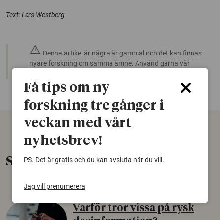
Text: Lars Westberg
warning
Denna artikel är några år gammal och det kan finnas
nyare forskning om samma ämne. Använd gärna vår
sökfunktion!
Få tips om ny
forskning tre gånger i
veckan med vårt
nyhetsbrev!
Senaste nytt
PS. Det är gratis och du kan avsluta när du vill.
Jag vill prenumerera
Varför tror vissa på rysk