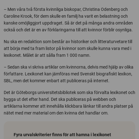
– Men våra två första kvinnliga biskopar, Christina Odenberg och
Caroline Krook, för dem skulle en familj ha varit en belastning och
kanske omöjliggjort uppdraget. Så är det på många andra områden
också och det är en av förklaringarna till att kvinnor förblir osynliga.
Nu ska en redaktion som består av historiker och litteraturvetare till
att börja med ta fram listor på kvinnor som skulle kunna vara med i
lexikonet. Målet är att sålla fram 1 000 namn.
– Sedan ska vi skriva artiklar om kvinnorna, delvis med hjälp av olika
författare. Lexikonet kan jämföras med Svenskt biografiskt lexikon,
SBL, men det kommer enbart att publiceras på internet.
Det är Göteborgs universitetsbibliotek som ska förvalta lexikonet och
bygga ut det efter hand. Det ska publiceras på webben och
artiklarna kommer att innehålla klickbara länkar till andra platser på
nätet med mer material om den kvinna det handlar om.
Fyra urvalskriterier finns för att hamna i lexikonet