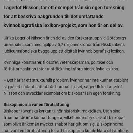
Lagerlöf Nilsson, tar ett exempel från sin egen forskning
för att beskriva bakgrunden till det omfattande
kvinnobiografiska lexikon-projekt, som hon är en del av.
Ulrika Lagerlöf Nilsson är en del av den forskargrupp vid Göteborgs
universitet, som med hjälp av 5,7 miljoner kronor från Riksbankens
jubileumsfond ska bygga upp ett digitalt kvinnobiografiskt lexikon.
Kvinnliga konstnärer, filosofer, vetenskapsmän, politiker och
författare saknas i stor utsträckning i stora biografiska lexikon.
– Det här är ett strukturellt problem, kvinnor har inte kunnat etablera
sig på ett sådant sätt att de hamnat i ljuset, säger Ulrika Lagerlöf
Nilsson och utvecklar exemplet om biskopar i sin egen forskning.
Biskopinnorna var en förutsättning
Biskopar i Svenska kyrkan tillhör historiskt makteliten. Utan sina
fruar har de inte kunnat fungera, vilket understryks av att biskopar
som blivit änkemän mycket snabbt har gift om sig. Biskopinnorna
har varit en förutsättning för att biskoparna kunde klara sitt ämbete.