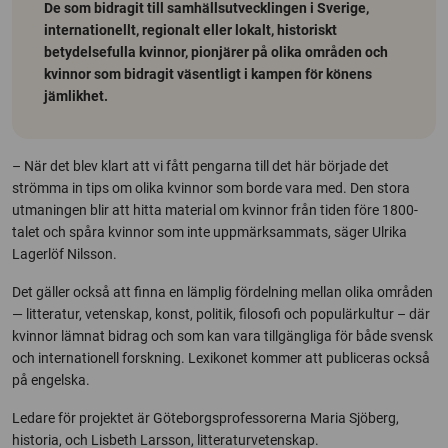
De som bidragit till samhällsutvecklingen i Sverige,
internationellt, regionalt eller lokalt, historiskt
betydelsefulla kvinnor, pionjärer på olika områden och
kvinnor som bidragit väsentligt i kampen för könens
jämlikhet.
– När det blev klart att vi fått pengarna till det här började det
strömma in tips om olika kvinnor som borde vara med. Den stora
utmaningen blir att hitta material om kvinnor från tiden före 1800-
talet och spåra kvinnor som inte uppmärksammats, säger Ulrika
Lagerlöf Nilsson.
Det gäller också att finna en lämplig fördelning mellan olika områden
— litteratur, vetenskap, konst, politik, filosofi och populärkultur – där
kvinnor lämnat bidrag och som kan vara tillgängliga för både svensk
och internationell forskning. Lexikonet kommer att publiceras också
på engelska.
Ledare för projektet är Göteborgsprofessorerna Maria Sjöberg,
historia, och Lisbeth Larsson, litteraturvetenskap.