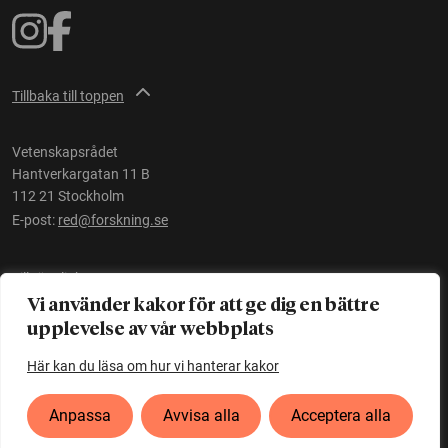
Tillbaka till toppen
Vetenskapsrådet
Hantverkargatan 11 B
112 21 Stockholm
E-post:
red@forskning.se
Tillgänglighet
Vi använder kakor för att ge dig en bättre
upplevelse av vår webbplats
Ett initiativ av
Vetenskapsrådet
Här kan du läsa om hur vi hanterar kakor
Anpassa
Avvisa alla
Acceptera alla