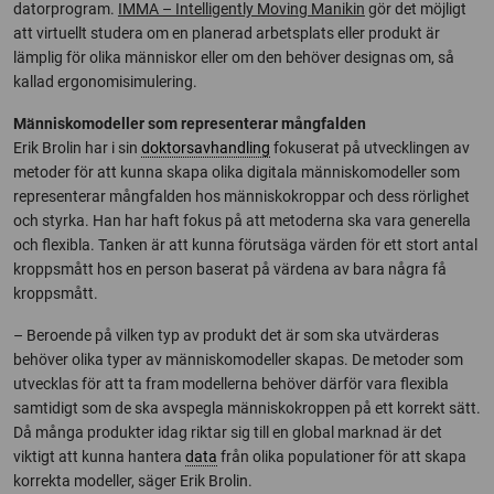
datorprogram.
IMMA – Intelligently Moving Manikin
gör det möjligt
att virtuellt studera om en planerad arbetsplats eller produkt är
lämplig för olika människor eller om den behöver designas om, så
kallad ergonomisimulering.
Människomodeller som representerar mångfalden
Erik Brolin har i sin
doktorsavhandling
fokuserat på utvecklingen av
metoder för att kunna skapa olika digitala människomodeller som
representerar mångfalden hos människokroppar och dess rörlighet
och styrka. Han har haft fokus på att metoderna ska vara generella
och flexibla. Tanken är att kunna förutsäga värden för ett stort antal
kroppsmått hos en person baserat på värdena av bara några få
kroppsmått.
– Beroende på vilken typ av produkt det är som ska utvärderas
behöver olika typer av människomodeller skapas. De metoder som
utvecklas för att ta fram modellerna behöver därför vara flexibla
samtidigt som de ska avspegla människokroppen på ett korrekt sätt.
Då många produkter idag riktar sig till en global marknad är det
viktigt att kunna hantera
data
från olika populationer för att skapa
korrekta modeller, säger Erik Brolin.