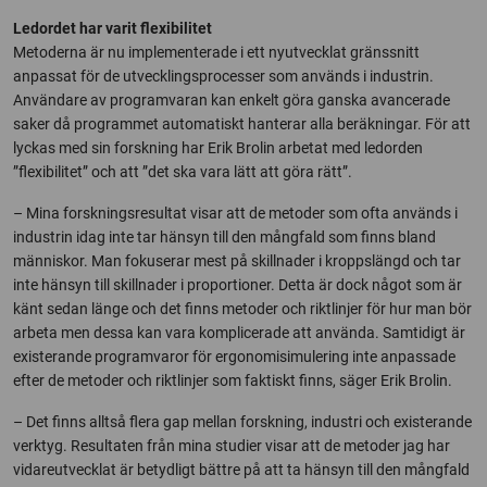
Ledordet har varit flexibilitet
Metoderna är nu implementerade i ett nyutvecklat gränssnitt
anpassat för de utvecklingsprocesser som används i industrin.
Användare av programvaran kan enkelt göra ganska avancerade
saker då programmet automatiskt hanterar alla beräkningar. För att
lyckas med sin forskning har Erik Brolin arbetat med ledorden
”flexibilitet” och att ”det ska vara lätt att göra rätt”.
– Mina forskningsresultat visar att de metoder som ofta används i
industrin idag inte tar hänsyn till den mångfald som finns bland
människor. Man fokuserar mest på skillnader i kroppslängd och tar
inte hänsyn till skillnader i proportioner. Detta är dock något som är
känt sedan länge och det finns metoder och riktlinjer för hur man bör
arbeta men dessa kan vara komplicerade att använda. Samtidigt är
existerande programvaror för ergonomisimulering inte anpassade
efter de metoder och riktlinjer som faktiskt finns, säger Erik Brolin.
– Det finns alltså flera gap mellan forskning, industri och existerande
verktyg. Resultaten från mina studier visar att de metoder jag har
vidareutvecklat är betydligt bättre på att ta hänsyn till den mångfald