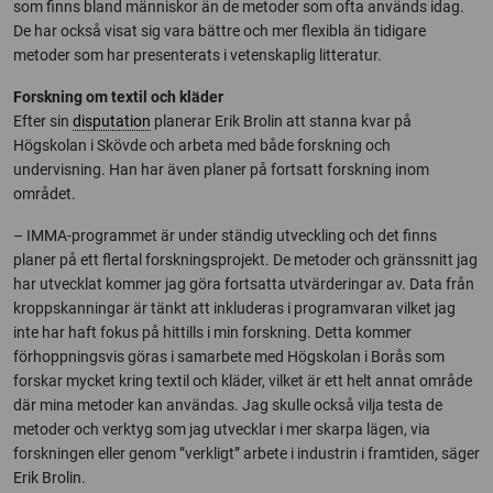
som finns bland människor än de metoder som ofta används idag.
De har också visat sig vara bättre och mer flexibla än tidigare
metoder som har presenterats i vetenskaplig litteratur.
Forskning om textil och kläder
Efter sin
disputation
planerar Erik Brolin att stanna kvar på
Högskolan i Skövde och arbeta med både forskning och
undervisning. Han har även planer på fortsatt forskning inom
området.
– IMMA-programmet är under ständig utveckling och det finns
planer på ett flertal forskningsprojekt. De metoder och gränssnitt jag
har utvecklat kommer jag göra fortsatta utvärderingar av. Data från
kroppskanningar är tänkt att inkluderas i programvaran vilket jag
inte har haft fokus på hittills i min forskning. Detta kommer
förhoppningsvis göras i samarbete med Högskolan i Borås som
forskar mycket kring textil och kläder, vilket är ett helt annat område
där mina metoder kan användas. Jag skulle också vilja testa de
metoder och verktyg som jag utvecklar i mer skarpa lägen, via
forskningen eller genom ”verkligt” arbete i industrin i framtiden, säger
Erik Brolin.