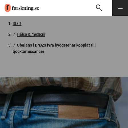
search
Sök
Meny
Gå till innehåll
Start
/
Hälsa & medicin
/
Obalans i DNA:s fyra byggstenar kopplat till
tjocktarmscancer