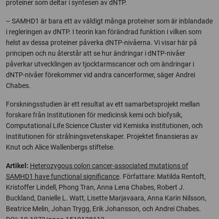
proteiner som deltar i syntesen av dNTP.
– SAMHD1 är bara ett av väldigt många proteiner som är inblandade
i regleringen av dNTP. I teorin kan förändrad funktion i vilken som
helst av dessa proteiner påverka dNTP-nivåerna. Vi visar här på
principen och nu återstår att se hur ändringar i dNTP-nivåer
påverkar utvecklingen av tjocktarmscancer och om ändringar i
dNTP-nivåer förekommer vid andra cancerformer, säger Andrei
Chabes.
Forskningsstudien är ett resultat av ett samarbetsprojekt mellan
forskare från Institutionen för medicinsk kemi och biofysik,
Computational Life Science Cluster vid Kemiska institutionen, och
Institutionen för strålningsvetenskaper. Projektet finansieras av
Knut och Alice Wallenbergs stiftelse.
Artikel:
Heterozygous colon cancer-associated mutations of
SAMHD1 have functional significance
. Författare: Matilda Rentoft,
Kristoffer Lindell, Phong Tran, Anna Lena Chabes, Robert J.
Buckland, Danielle L. Watt, Lisette Marjavaara, Anna Karin Nilsson,
Beatrice Melin, Johan Trygg, Erik Johansson, och Andrei Chabes.