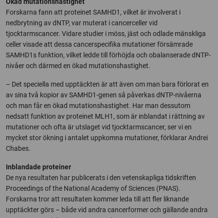
Ökad mutationshastighet
Forskarna fann att proteinet SAMHD1, vilket är involverat i
nedbrytning av dNTP, var muterat i cancerceller vid
tjocktarmscancer. Vidare studier i möss, jäst och odlade mänskliga
celler visade att dessa cancerspecifika mutationer försämrade
SAMHD1s funktion, vilket ledde till förhöjda och obalanserade dNTP-
nivåer och därmed en ökad mutationshastighet.
– Det speciella med upptäckten är att även om man bara förlorat en
av sina två kopior av SAMHD1-genen så påverkas dNTP-nivåerna
och man får en ökad mutationshastighet. Har man dessutom
nedsatt funktion av proteinet MLH1, som är inblandat i rättning av
mutationer och ofta är utslaget vid tjocktarmscancer, ser vi en
mycket stor ökning i antalet uppkomna mutationer, förklarar Andrei
Chabes.
Inblandade proteiner
De nya resultaten har publicerats i den vetenskapliga tidskriften
Proceedings of the National Academy of Sciences (PNAS).
Forskarna tror att resultaten kommer leda till att fler liknande
upptäckter görs – både vid andra cancerformer och gällande andra