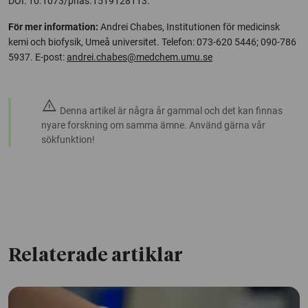
DOI: 10.1073/pnas.1519128113.
För mer information:
Andrei Chabes, Institutionen för medicinsk
kemi och biofysik, Umeå universitet. Telefon: 073-620 5446; 090-786
5937. E-post:
andrei.chabes@medchem.umu.se
warning
Denna artikel är några år gammal och det kan finnas
nyare forskning om samma ämne. Använd gärna vår
sökfunktion!
Relaterade artiklar