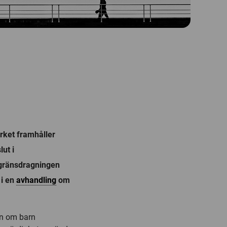
rket framhåller
lut i
gränsdragningen
 i en
avhandling
om
en om barn