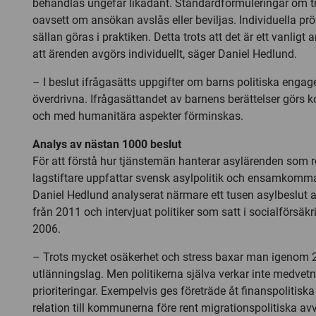
behandlas ungefär likadant. Standardformuleringar om 
oavsett om ansökan avslås eller beviljas. Individuella prö
sällan göras i praktiken. Detta trots att det är ett vanligt
att ärenden avgörs individuellt, säger Daniel Hedlund.
– I beslut ifrågasätts uppgifter om barns politiska eng
överdrivna. Ifrågasättandet av barnens berättelser görs ko
och med humanitära aspekter förminskas.
Analys av nästan 1000 beslut
För att förstå hur tjänstemän hanterar asylärenden som r
lagstiftare uppfattar svensk asylpolitik och ensamkomm
Daniel Hedlund analyserat närmare ett tusen asylbeslut 
från 2011 och intervjuat politiker som satt i socialförsäk
2006.
– Trots mycket osäkerhet och stress baxar man igenom 
utlänningslag. Men politikerna själva verkar inte medvet
prioriteringar. Exempelvis ges företräde åt finanspolitisk
relation till kommunerna före rent migrationspolitiska a