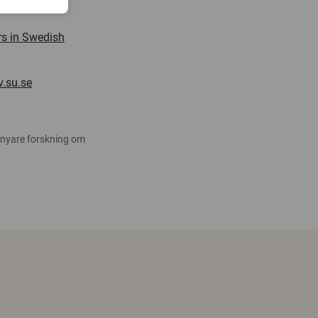
rs in Swedish
.su.se
 nyare forskning om