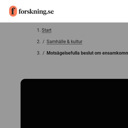
Gå till innehåll
Start
/
Samhälle & kultur
/
Motsägelsefulla beslut om ensamkom