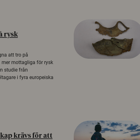
å rysk
na att tro på
a mer mottagliga för rysk
n studie från
tagare i fyra europeiska
ap krävs för att