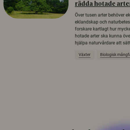
rädda hotade arte
Över tusen arter behöver e
eklandskap och naturbetesma
forskare kartlagt hur mycke
hotade arter ska kunna öv
hjälpa naturvårdare att sätta
Växter
Biologisk mångf