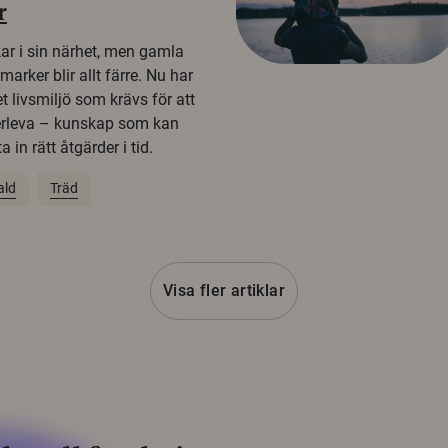
r
kar i sin närhet, men gamla
rker blir allt färre. Nu har
t livsmiljö som krävs för att
erleva – kunskap som kan
 in rätt åtgärder i tid.
ald
Träd
Visa fler artiklar