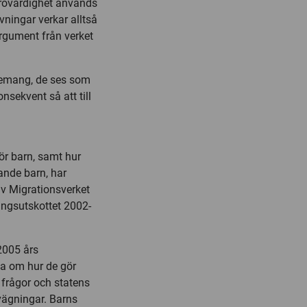
trovärdighet används
vningar verkar alltså
 argument från verket
agemang, de ses som
nsekvent så att till
ör barn, samt hur
ande barn, har
av Migrationsverket
ringsutskottet 2002-
2005 års
na om hur de gör
a frågor och statens
vvägningar. Barns