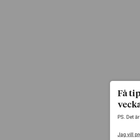
Få ti
vecka
PS. Det är
Jag vill p