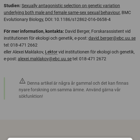
Studien:
Sexually antagonistic selection on genetic variation
underlying both male and female same-sex sexual behaviour
, BMC
Evolutionary Biology, DOI: 10.1186/s12862-016-0658-4
För mer information, kontakta:
David Berger, Forskarassistent vid
institutionen för ekologi och genetik, e-post:
david.berger@ebc.uu.se
tel: 018-471 2662
eller Alexei Maklakov,
Lektor
vid institutionen för ekologi och genetik,
e-post:
alexei.maklakov@ebc.uu.se
tel: 018-471 2672
warning
Denna artikel är några år gammal och det kan finnas
nyare forskning om samma ämne. Använd gärna vår
sökfunktion!