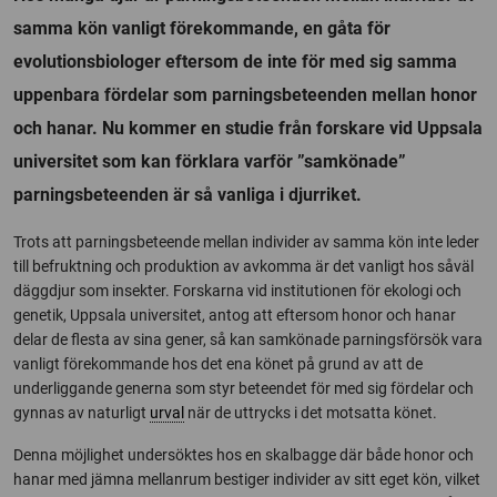
samma kön vanligt förekommande, en gåta för
evolutionsbiologer eftersom de inte för med sig samma
uppenbara fördelar som parningsbeteenden mellan honor
och hanar. Nu kommer en studie från forskare vid Uppsala
universitet som kan förklara varför ”samkönade”
parningsbeteenden är så vanliga i djurriket.
Trots att parningsbeteende mellan individer av samma kön inte leder
till befruktning och produktion av avkomma är det vanligt hos såväl
däggdjur som insekter. Forskarna vid institutionen för ekologi och
genetik, Uppsala universitet, antog att eftersom honor och hanar
delar de flesta av sina gener, så kan samkönade parningsförsök vara
vanligt förekommande hos det ena könet på grund av att de
underliggande generna som styr beteendet för med sig fördelar och
gynnas av naturligt
urval
när de uttrycks i det motsatta könet.
Denna möjlighet undersöktes hos en skalbagge där både honor och
hanar med jämna mellanrum bestiger individer av sitt eget kön, vilket