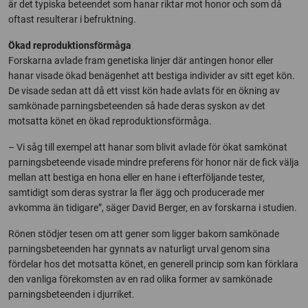
är det typiska beteendet som hanar riktar mot honor och som då
oftast resulterar i befruktning.
Ökad reproduktionsförmåga
Forskarna avlade fram genetiska linjer där antingen honor eller
hanar visade ökad benägenhet att bestiga individer av sitt eget kön.
De visade sedan att då ett visst kön hade avlats för en ökning av
samkönade parningsbeteenden så hade deras syskon av det
motsatta könet en ökad reproduktionsförmåga.
– Vi såg till exempel att hanar som blivit avlade för ökat samkönat
parningsbeteende visade mindre preferens för honor när de fick välja
mellan att bestiga en hona eller en hane i efterföljande tester,
samtidigt som deras systrar la fler ägg och producerade mer
avkomma än tidigare”, säger David Berger, en av forskarna i studien.
Rönen stödjer tesen om att gener som ligger bakom samkönade
parningsbeteenden har gynnats av naturligt urval genom sina
fördelar hos det motsatta könet, en generell princip som kan förklara
den vanliga förekomsten av en rad olika former av samkönade
parningsbeteenden i djurriket.