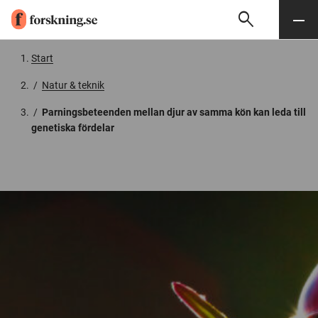
search
Sök
Meny
Gå till innehåll
Start
/
Natur & teknik
/
Parningsbeteenden mellan djur av samma kön kan leda till
genetiska fördelar