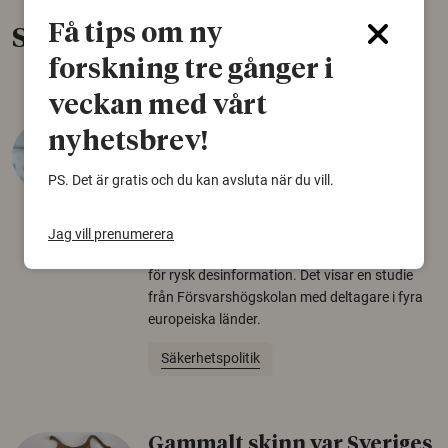
Få tips om ny
Senaste nytt
forskning tre gånger i
veckan med vårt
Varför tror vissa på rysk
nyhetsbrev!
desinformation?
PS. Det är gratis och du kan avsluta när du vill.
30 juli 2026
Personer som är mer benägna att tro på
Jag vill prenumerera
konspirationsteorier är ofta mer mottagliga
för rysk desinformation. Det visar en studie
från Försvarshögskolan med deltagare i fyra
europeiska länder.
Säkerhetspolitik
Gammalt skinn var Sveriges