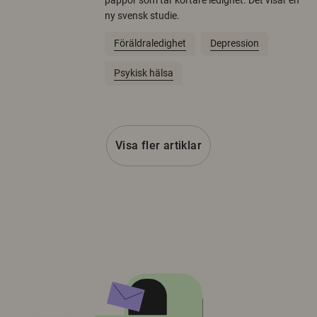
pappor som tar kortare ledighet. Det visar en
ny svensk studie.
Föräldraledighet
Depression
Psykisk hälsa
Visa fler artiklar