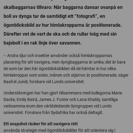
skalbaggarnas tillvaro: När baggarna dansar ovanpå en
boll av dynga tar de samtidigt ett ”fotografi”, en
ögonblicksbild av hur himlakropparna är positionerade.
Därefter vet de vart de ska och de rullar iväg med sin
bajsboll i en rak linje över savannen.
– Andra djur och insekter använder också himlakropparnas
placering för att navigera, men dyngbaggarna är unika; det är bara
de som tar den här ögonblicksbilden då de hämtar in hur olika
himlakroppar som solen, månen och stjärnor är positionerade, säger
Basil el Jundi, forskare vid Lunds universitet.
Undersökningen har han gjort tillsammans med kollegorna Marie
Dacke, Emily Baird, James J. Foster och Lana Khaldy, samtliga
verksamma inom den världsledande Syngruppen vid Lunds
universitet. Forskare från Sydafrika har också deltagit.
Ett snapshot räcker för att navigera rätt
använda strategin med ögonblicksbilder för att orientera sig i