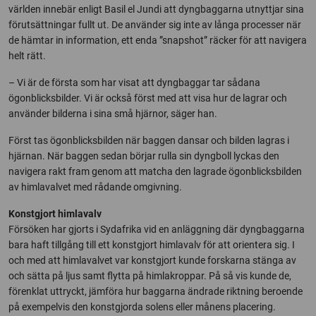
världen innebär enligt Basil el Jundi att dyngbaggarna utnyttjar sina
förutsättningar fullt ut. De använder sig inte av långa processer när
de hämtar in information, ett enda ”snapshot” räcker för att navigera
helt rätt.
– Vi är de första som har visat att dyngbaggar tar sådana
ögonblicksbilder. Vi är också först med att visa hur de lagrar och
använder bilderna i sina små hjärnor, säger han.
Först tas ögonblicksbilden när baggen dansar och bilden lagras i
hjärnan. När baggen sedan börjar rulla sin dyngboll lyckas den
navigera rakt fram genom att matcha den lagrade ögonblicksbilden
av himlavalvet med rådande omgivning.
Konstgjort himlavalv
Försöken har gjorts i Sydafrika vid en anläggning där dyngbaggarna
bara haft tillgång till ett konstgjort himlavalv för att orientera sig. I
och med att himlavalvet var konstgjort kunde forskarna stänga av
och sätta på ljus samt flytta på himlakroppar. På så vis kunde de,
förenklat uttryckt, jämföra hur baggarna ändrade riktning beroende
på exempelvis den konstgjorda solens eller månens placering.