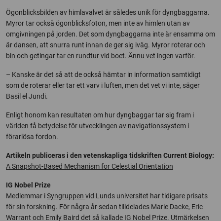
Ögonblicksbilden av himlavalvet är således unik för dyngbaggarna.
Myror tar också ögonblicksfoton, men inte av himlen utan av
omgivningen på jorden. Det som dyngbaggarna inte är ensamma om
är dansen, att snurra runt innan de ger sig iväg. Myror roterar och
bin och getingar tar en rundtur vid boet. Ännu vet ingen varför.
– Kanske är det så att de också hämtar in information samtidigt
som de roterar eller tar ett varv i luften, men det vet vi inte, säger
Basil el Jundi.
Enligt honom kan resultaten om hur dyngbaggar tar sig fram i
världen få betydelse för utvecklingen av navigationssystem i
förarlösa fordon.
Artikeln publiceras i den vetenskapliga tidskriften Current Biology:
A Snapshot-Based Mechanism for Celestial Orientation
IG Nobel Prize
Medlemmar i
Syngruppen
vid Lunds universitet har tidigare prisats
för sin forskning. För några år sedan tilldelades Marie Dacke, Eric
Warrant och Emily Baird det så kallade IG Nobel Prize. Utmärkelsen