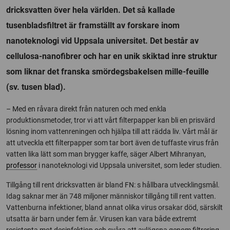
dricksvatten över hela världen. Det så kallade
tusenbladsfiltret är framställt av forskare inom
nanoteknologi vid Uppsala universitet. Det består av
cellulosa-nanofibrer och har en unik skiktad inre struktur
som liknar det franska smördegsbakelsen mille-feuille
(sv. tusen blad).
– Med en råvara direkt från naturen och med enkla
produktionsmetoder, tror vi att vårt filterpapper kan bli en prisvärd
lösning inom vattenreningen och hjälpa till att rädda liv. Vårt mål är
att utveckla ett filterpapper som tar bort även de tuffaste virus från
vatten lika lätt som man brygger kaffe, säger Albert Mihranyan,
professor
i nanoteknologi vid Uppsala universitet, som leder studien.
Tillgång till rent dricksvatten är bland FN: s hållbara utvecklingsmål.
Idag saknar mer än 748 miljoner människor tillgång till rent vatten.
Vattenburna infektioner, bland annat olika virus orsakar död, särskilt
utsatta är barn under fem år. Virusen kan vara både extremt
resistenta mot desinfektion och svåra att avlägsna genom filtrering