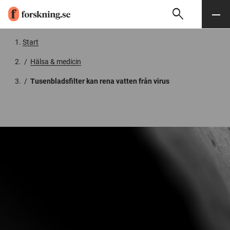
search
Sök
Meny
Gå till innehåll
Start
/
Hälsa & medicin
/
​Tusenbladsfilter kan rena vatten från virus