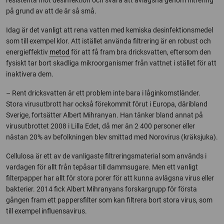
på grund av att de är så små.
Idag är det vanligt att rena vatten med kemiska desinfektionsmedel
som till exempel klor. Att istället använda filtrering är en robust och
energieffektiv
metod
för att få fram bra dricksvatten, eftersom den
fysiskt tar bort skadliga mikroorganismer från vattnet i stället för att
inaktivera dem.
– Rent dricksvatten är ett problem inte bara i låginkomstländer.
Stora virusutbrott har också förekommit förut i Europa, däribland
Sverige, fortsätter Albert Mihranyan. Han tänker bland annat på
virusutbrottet 2008 i Lilla Edet, då mer än 2 400 personer eller
nästan 20% av befolkningen blev smittad med Norovirus (kräksjuka).
Cellulosa är ett av de vanligaste filtreringsmaterial som används i
vardagen för allt från tepåsar till dammsugare. Men ett vanligt
filterpapper har allt för stora porer för att kunna avlägsna virus eller
bakterier. 2014 fick Albert Mihranyans forskargrupp för första
gången fram ett pappersfilter som kan filtrera bort stora virus, som
till exempel influensavirus.