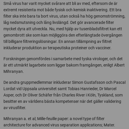
Små virus har varit mycket svårare att bli av med, eftersom de är
extremt resistenta mot både fysisk och kemisk inaktivering. Ett bra
filter ska inte bara ta bort virus, utan också ha hög genomströmning,
låg nedsmutsning och lång livslängd. Det gör avancerade filter
mycket dyra att utveckla. Nu, med hjälp av tusenbladsfiltret kan ett
genombrott ske som kan möjliggöra den efterlängtade övergången
till billigare filtreringslösningar. En annan tillämpning av filtret
inkluderar produktion av terapeutiska proteiner och vacciner.
Forskningen genomfördes i samarbete med tyska virologer, och det
är ett utmärkt lagarbete som ligger bakom framgången, enligt Albert
Mihranyan.
De andra gruppmedlemmar inkluderar Simon Gustafsson och Pascal
Lordat vid Uppsala universitet samt Tobias Hanrieder, Dr Marcel
Asper, och Dr Oliver Schäfer från Charles River i Köln, Tyskland, som
besitter en av världens bästa kompetenser när det gäller validering
av virusfilter.
Mihranyan a. et al; Mille-feuille paper: a novel type of filter
architecture for advanced virus separation applications; Mater.