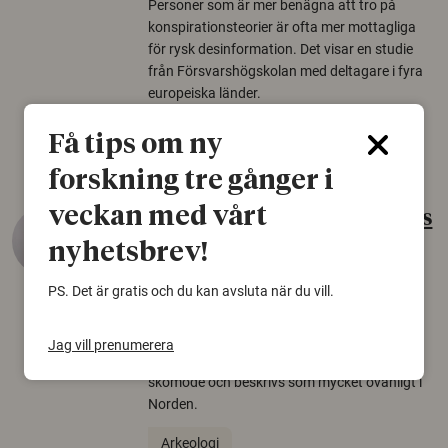
Personer som är mer benägna att tro på
konspirationsteorier är ofta mer mottagliga
för rysk desinformation. Det visar en studie
från Försvarshögskolan med deltagare i fyra
europeiska länder.
Säkerhetspolitik
Få tips om ny
forskning tre gånger i
veckan med vårt
Gammalt skinn var Sveriges
äldsta sko
nyhetsbrev!
22 juni 2026
PS. Det är gratis och du kan avsluta när du vill.
Det som arkeologer länge trodde var en
björnfäll visar sig vara delar av en 2000 år
Jag vill prenumerera
gammal sko. Fyndet bär spår av romerskt
skomode och beskrivs som mycket ovanligt i
Norden.
Arkeologi