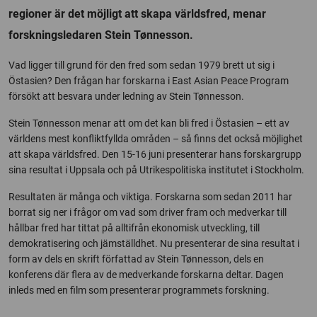
regioner är det möjligt att skapa världsfred, menar
forskningsledaren Stein Tønnesson.
Vad ligger till grund för den fred som sedan 1979 brett ut sig i
Östasien? Den frågan har forskarna i East Asian Peace Program
försökt att besvara under ledning av Stein Tønnesson.
Stein Tønnesson menar att om det kan bli fred i Östasien – ett av
världens mest konfliktfyllda områden – så finns det också möjlighet
att skapa världsfred. Den 15-16 juni presenterar hans forskargrupp
sina resultat i Uppsala och på Utrikespolitiska institutet i Stockholm.
Resultaten är många och viktiga. Forskarna som sedan 2011 har
borrat sig ner i frågor om vad som driver fram och medverkar till
hållbar fred har tittat på alltifrån ekonomisk utveckling, till
demokratisering och jämställdhet. Nu presenterar de sina resultat i
form av dels en skrift författad av Stein Tønnesson, dels en
konferens där flera av de medverkande forskarna deltar. Dagen
inleds med en film som presenterar programmets forskning.