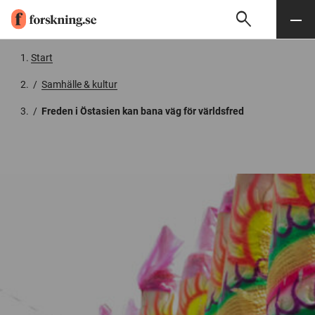
search
Sök
Meny
Gå till innehåll
Start
/
Samhälle & kultur
/
Freden i Östasien kan bana väg för världsfred