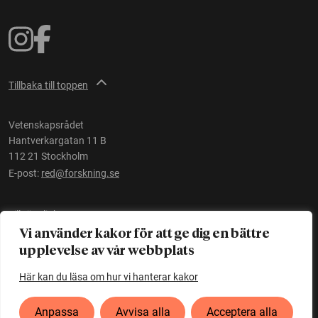
Tillbaka till toppen
Vetenskapsrådet
Hantverkargatan 11 B
112 21 Stockholm
E-post:
red@forskning.se
Tillgänglighet
Vi använder kakor för att ge dig en bättre
upplevelse av vår webbplats
Ett initiativ av
Vetenskapsrådet
Här kan du läsa om hur vi hanterar kakor
Anpassa
Avvisa alla
Acceptera alla