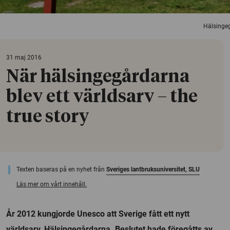
Hälsingeg
31 maj 2016
När hälsingegårdarna
blev ett världsarv – the
true story
Texten baseras på en nyhet från
Sveriges lantbruksuniversitet, SLU
Läs mer om vårt innehåll.
År 2012 kungjorde Unesco att Sverige fått ett nytt
världsarv, Hälsingegårdarna. Beslutet hade föregåtts av