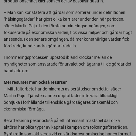
produktionsenhet eller som en del av besöksindustrin.
– Man kan konstatera att gårdar som sorterar under definitionen
”hälsingegårdar” har gjort olika karriärer under den här perioden,
säger Martin Paju. I den första nomineringsomgången, som
fokuserade på ekonomiska värden, fick vissa miljöer och gårdar högt
anseende. I den senare omgången, då mer konstnärliga värden fick
företräde, kunde andra gårdar träda in.
I nomineringsprocessen uppstod ibland krockar mellan de
myndigheter som ansvarade för urvalet och ägarna till de gårdar det
handlade om.
Mer resurser men också resurser
– Mitt fältarbete har dominerats av berättelser om detta, säger
Martin Paju. Tjänstemännen uppfattades inte vara tillräckligt
ödmjuka i förhållande till enskilda gårdsägares önskemål och
ekonomiska förmåga.
Berättelserna pekar också på ett intressant maktspel där olika
aktörer har olika typer av kapital i kampen om tolkningsföreträden.
Byråkratin som aktiveras vid en världsarvsnominering har en formell