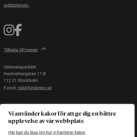
webbplatsen.
Tillbaka till toppen
Vetenskapsrådet
Hantverkargatan 11 B
112 21 Stockholm
E-post:
red@forskning.se
Tillgänglighet
Vi använder kakor för att ge dig en bättre
upplevelse av vår webbplats
Ett initiativ av
Vetenskapsrådet
Här kan du läsa om hur vi hanterar kakor