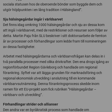
sociala statusen hos de oberoende bönder som byggde dem och
utgör höjdpunkten i en lång tradition i Hälsingland”.
Sju hälsingegårdar ingår i världsarvet
Det finns idag omkring 1000 hälsingegårdar och sju av dessa kom
att ingå i världsarvet, med de restriktioner och resurser som följer av
detta. Martin Paju från SLU beskriver i sitt doktorsarbete de femton
år av processer och förhandlingar som ledde fram till nomineringen
av dessa fastigheter.
Arbetet med hälsingegårdarna och världsarvsfrågan kan delas in i
två parallella processer med olika drivkrafter. Den ena drogs igång av
regionförbundet Region Gävleborg och handlade om regional
förankring. Syftet var att lägga grunden för marknadsföring och
regional ekonomisk utveckling i anslutning till en kommande
världsarvsutnämning. Denna förankringsprocess skedde inom
ramen för ett EU-projekt som fick rubriken ”Hälsingegårdar –
världsarv och utveckling”.
Förhandlingar strider och allianser
Den andra var en byråkratisk process som handlade om