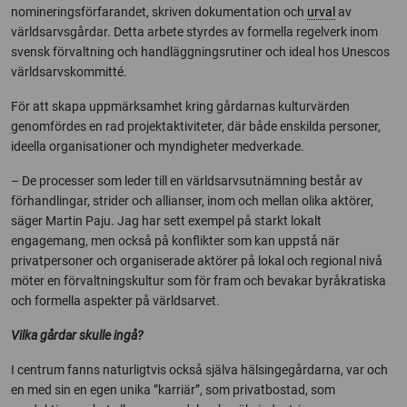
nomineringsförfarandet, skriven dokumentation och
urval
av
världsarvsgårdar. Detta arbete styrdes av formella regelverk inom
svensk förvaltning och handläggningsrutiner och ideal hos Unescos
världsarvskommitté.
För att skapa uppmärksamhet kring gårdarnas kulturvärden
genomfördes en rad projektaktiviteter, där både enskilda personer,
ideella organisationer och myndigheter medverkade.
– De processer som leder till en världsarvsutnämning består av
förhandlingar, strider och allianser, inom och mellan olika aktörer,
säger Martin Paju. Jag har sett exempel på starkt lokalt
engagemang, men också på konflikter som kan uppstå när
privatpersoner och organiserade aktörer på lokal och regional nivå
möter en förvaltningskultur som för fram och bevakar byråkratiska
och formella aspekter på världsarvet.
Vilka gårdar skulle ingå?
I centrum fanns naturligtvis också själva hälsingegårdarna, var och
en med sin en egen unika ”karriär”, som privatbostad, som