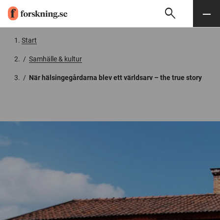
search
Sök
Meny
Gå till innehåll
Start
/
Samhälle & kultur
/
När hälsingegårdarna blev ett världsarv – the true story