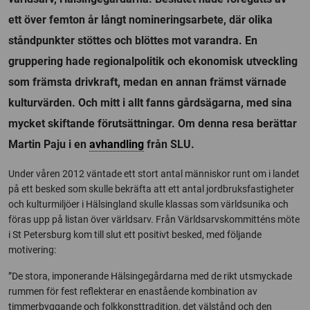
ett över femton år långt nomineringsarbete, där olika
ståndpunkter stöttes och blöttes mot varandra. En
gruppering hade regionalpolitik och ekonomisk utveckling
som främsta drivkraft, medan en annan främst värnade
kulturvärden. Och mitt i allt fanns gårdsägarna, med sina
mycket skiftande förutsättningar. Om denna resa berättar
Martin Paju i en
avhandling
från SLU.
Under våren 2012 väntade ett stort antal människor runt om i landet
på ett besked som skulle bekräfta att ett antal jordbruksfastigheter
och kulturmiljöer i Hälsingland skulle klassas som världsunika och
föras upp på listan över världsarv. Från Världsarvskommitténs möte
i St Petersburg kom till slut ett positivt besked, med följande
motivering:
”De stora, imponerande Hälsingegårdarna med de rikt utsmyckade
rummen för fest reflekterar en enastående kombination av
timmerbyggande och folkkonsttradition, det välstånd och den