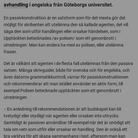
avhandling
i engelska från Göteborgs universitet.
En passivkonstruktion är en satsform som för det mesta gör det
möjligt för skribenten att utelämna den så kallade agenten, det vill
säga den som utför handlingen eller orsakar händelsen, som i
Upptäckten betecknades /av polisen/ som ett genombrott i
utredningen. Man kan endera ha med av polisen, eller utelämna
frasen.
Det är välkänt att agenten i de flesta fall utelämnas från den passiva
satsen. Många skrivguider, både för svenska och för engelska, och
även datorns grammatikkontroll, varnar för passivkonstruktionen
och rekommenderar att man istället använder en aktiv form, till
exempel Polisen betecknade upptäckten som ett genombrott i
utredningen.
− En anledning till rekommendationen är att budskapet kan bli
tvetydigt eller otydligt när agenten eller orsaken inte uttrycks.
Samtidigt är passiven användbar till exempel när det är onödigt att
tala om vem som utför eller orsakar en handling. Den är också ett
bra verktyg för att skapa sammanhang i text, eftersom man kan