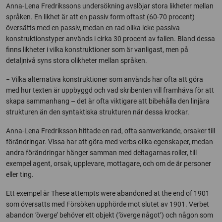
Anna-Lena Fredrikssons undersökning avslöjar stora likheter mellan
språken. En likhet är att en passiv form oftast (60-70 procent)
översätts med en passiv, medan en rad olika icke-passiva
konstruktionstyper används i cirka 30 procent av fallen. Bland dessa
finns likheter i vilka konstruktioner som är vanligast, men på
detaljnivå syns stora olikheter mellan språken.
− Vilka alternativa konstruktioner som används har ofta att göra
med hur texten är uppbyggd och vad skribenten vill framhäva för att
skapa sammanhang – det är ofta viktigare att bibehålla den linjära
strukturen än den syntaktiska strukturen när dessa krockar.
Anna-Lena Fredriksson hittade en rad, ofta samverkande, orsaker till
förändringar. Vissa har att göra med verbs olika egenskaper, medan
andra förändringar hänger samman med deltagarnas roller, till
exempel agent, orsak, upplevare, mottagare, och om de är personer
eller ting.
Ett exempel är These attempts were abandoned at the end of 1901
som översatts med Försöken upphörde mot slutet av 1901. Verbet
abandon ’överge’ behöver ett objekt (’överge något’) och någon som