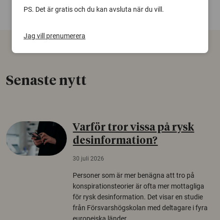
PS. Det är gratis och du kan avsluta när du vill.
Jag vill prenumerera
Senaste nytt
Varför tror vissa på rysk
desinformation?
30 juli 2026
Personer som är mer benägna att tro på
konspirationsteorier är ofta mer mottagliga
för rysk desinformation. Det visar en studie
från Försvarshögskolan med deltagare i fyra
europeiska länder.