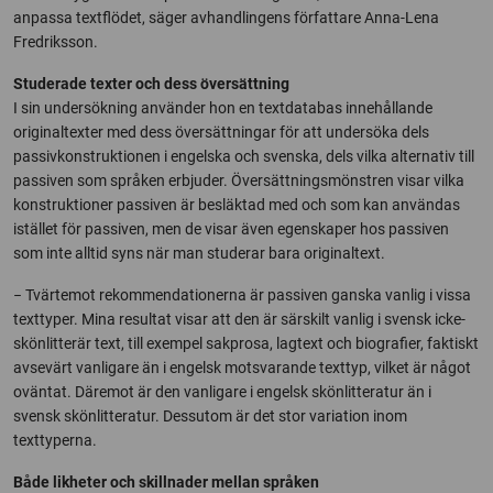
anpassa textflödet, säger avhandlingens författare Anna-Lena
Fredriksson.
Studerade texter och dess översättning
I sin undersökning använder hon en textdatabas innehållande
originaltexter med dess översättningar för att undersöka dels
passivkonstruktionen i engelska och svenska, dels vilka alternativ till
passiven som språken erbjuder. Översättningsmönstren visar vilka
konstruktioner passiven är besläktad med och som kan användas
istället för passiven, men de visar även egenskaper hos passiven
som inte alltid syns när man studerar bara originaltext.
− Tvärtemot rekommendationerna är passiven ganska vanlig i vissa
texttyper. Mina resultat visar att den är särskilt vanlig i svensk icke-
skönlitterär text, till exempel sakprosa, lagtext och biografier, faktiskt
avsevärt vanligare än i engelsk motsvarande texttyp, vilket är något
oväntat. Däremot är den vanligare i engelsk skönlitteratur än i
svensk skönlitteratur. Dessutom är det stor variation inom
texttyperna.
Både likheter och skillnader mellan språken