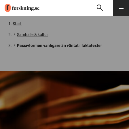
search
Sök
Meny
Gå till innehåll
Start
/
Samhälle & kultur
/
Passivformen vanligare än väntat i faktatexter