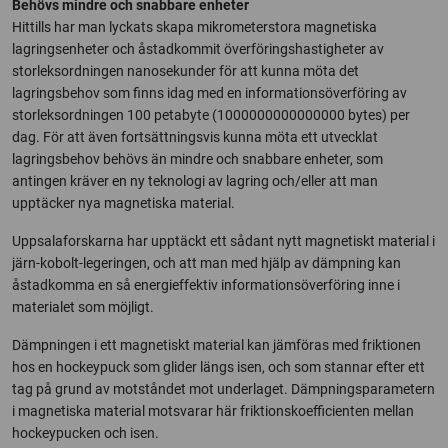
Behövs mindre och snabbare enheter
Hittills har man lyckats skapa mikrometerstora magnetiska
lagringsenheter och åstadkommit överföringshastigheter av
storleksordningen nanosekunder för att kunna möta det
lagringsbehov som finns idag med en informationsöverföring av
storleksordningen 100 petabyte (1000000000000000 bytes) per
dag. För att även fortsättningsvis kunna möta ett utvecklat
lagringsbehov behövs än mindre och snabbare enheter, som
antingen kräver en ny teknologi av lagring och/eller att man
upptäcker nya magnetiska material.
Uppsalaforskarna har upptäckt ett sådant nytt magnetiskt material i
järn-kobolt-legeringen, och att man med hjälp av dämpning kan
åstadkomma en så energieffektiv informationsöverföring inne i
materialet som möjligt.
Dämpningen i ett magnetiskt material kan jämföras med friktionen
hos en hockeypuck som glider längs isen, och som stannar efter ett
tag på grund av motståndet mot underlaget. Dämpningsparametern
i magnetiska material motsvarar här friktionskoefficienten mellan
hockeypucken och isen.