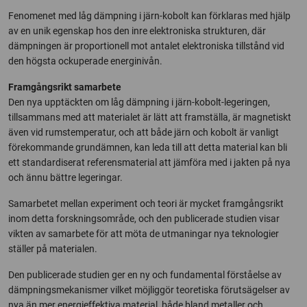
Fenomenet med låg dämpning i järn-kobolt kan förklaras med hjälp
av en unik egenskap hos den inre elektroniska strukturen, där
dämpningen är proportionell mot antalet elektroniska tillstånd vid
den högsta ockuperade energinivån.
Framgångsrikt samarbete
Den nya upptäckten om låg dämpning i järn-kobolt-legeringen,
tillsammans med att materialet är lätt att framställa, är magnetiskt
även vid rumstemperatur, och att både järn och kobolt är vanligt
förekommande grundämnen, kan leda till att detta material kan bli
ett standardiserat referensmaterial att jämföra med i jakten på nya
och ännu bättre legeringar.
Samarbetet mellan experiment och teori är mycket framgångsrikt
inom detta forskningsområde, och den publicerade studien visar
vikten av samarbete för att möta de utmaningar nya teknologier
ställer på materialen.
Den publicerade studien ger en ny och fundamental förståelse av
dämpningsmekanismer vilket möjliggör teoretiska förutsägelser av
nya än mer energieffektiva material, både bland metaller och