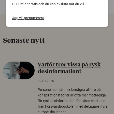
PS. Det är gratis och du kan avsluta när du vill.
Jag vill prenumerera
Senaste nytt
Varför tror vissa på rysk
desinformation?
30 juli 2026
Personer som är mer benägna att tro på
konspirationsteorier är ofta mer mottagliga
för rysk desinformation. Det visar en studie
från Försvarshögskolan med deltagare i fyra
europeiska länder.