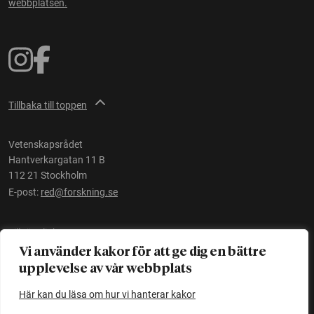
webbplatsen.
Tillbaka till toppen
Vetenskapsrådet
Hantverkargatan 11 B
112 21 Stockholm
E-post:
red@forskning.se
Tillgänglighet
Vi använder kakor för att ge dig en bättre
upplevelse av vår webbplats
Ett initiativ av
Vetenskapsrådet
Här kan du läsa om hur vi hanterar kakor