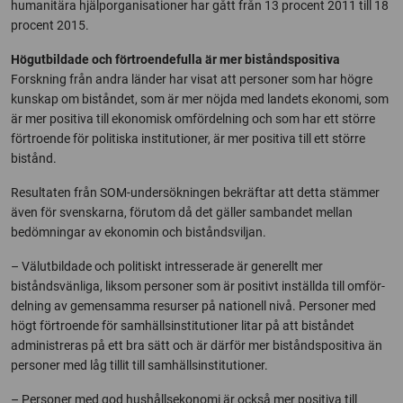
humanitära hjälporganisationer har gått från 13 procent 2011 till 18
procent 2015.
Högutbildade och förtroendefulla är mer biståndspositiva
Forskning från andra länder har visat att personer som har högre
kunskap om biståndet, som är mer nöjda med landets ekonomi, som
är mer positiva till ekonomisk omfördelning och som har ett större
förtroende för politiska institutioner, är mer positiva till ett större
bistånd.
Resultaten från SOM-undersökningen bekräftar att detta stämmer
även för svenskarna, förutom då det gäller sambandet mellan
bedömningar av ekonomin och biståndsviljan.
– Välutbildade och politiskt intresserade är generellt mer
biståndsvänliga, liksom personer som är positivt inställda till omför­
delning av gemensamma resurser på nationell nivå. Personer med
högt förtroende för sam­hällsinstitutioner litar på att biståndet
administreras på ett bra sätt och är därför mer biståndspositiva än
personer med låg tillit till samhällsinstitutioner.
– Personer med god hushållsekonomi är också mer positiva till