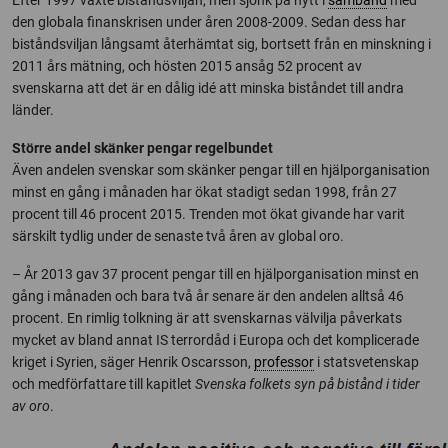
den globala finans­krisen under åren 2008-2009. Sedan dess har
biståndsviljan långsamt återhämtat sig, bortsett från en minskning i
2011 års mätning, och hösten 2015 ansåg 52 procent av
svenskarna att det är en dålig idé att minska biståndet till andra
länder.
Större andel skänker pengar regelbundet
Även andelen svenskar som skänker pengar till en hjälporganisation
minst en gång i månaden har ökat stadigt sedan 1998, från 27
procent till 46 procent 2015. Trenden mot ökat givande har varit
särskilt tydlig under de senaste två åren av global oro.
– År 2013 gav 37 procent pengar till en hjälporganisation minst en
gång i månaden och bara två år senare är den andelen alltså 46
procent. En rimlig tolkning är att svenskarnas välvilja påverkats
mycket av bland annat IS terrordåd i Europa och det komplicerade
kriget i Syrien, säger Henrik Oscarsson,
professor
i statsvetenskap
och medförfattare till kapitlet
Svenska folkets syn på bistånd i tider
av oro
.