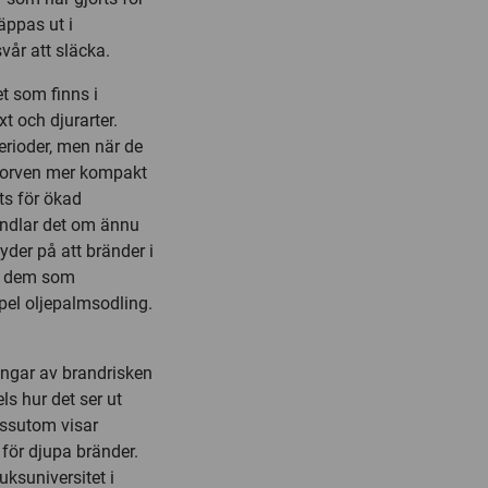
äppas ut i
vår att släcka.
t som finns i
t och djurarter.
erioder, men när de
r torven mer kompakt
ts för ökad
andlar det om ännu
yder på att bränder i
om dem som
pel oljepalmsodling.
ingar av brandrisken
ls hur det ser ut
essutom visar
 för djupa bränder.
uksuniversitet i