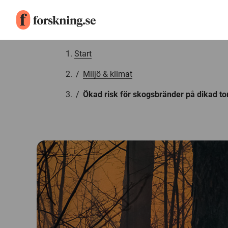
Gå till innehåll
Start
/
Miljö & klimat
/
Ökad risk för skogsbränder på dikad t