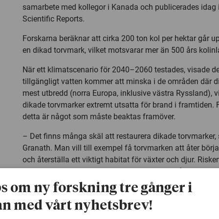
samarbete med kollegor i Kanada och publicerades idag i 
Scientific Reports.
Forskarna beräknar att cirka 200 ton kol per hektar går up
en dikad torvmark, vilket motsvarar mer än 500 års kolinl
När ett klimatscenario för 2040–2060 testades, visade d
tillgängligt vatten kommer att minska i de områden där 
mest utbredd (norra Europa, inklusive västra Ryssland), v
dikade torvmarker extremt utsatta för brand i framtiden.
detta är något som måste beaktas framöver.
– Det finns många skäl att restaurera dikade torvmarker,
Granath. Man vill till exempel få torvmarken att åter börja 
och återställa ett viktigt habitat för växter och djur. Riske
brand kan dock vara ett ännu viktigare skäl, då en brand
omedelbar kolavgång och dessutom kan förstöra torvma
ps om ny forskning tre gånger i
under lång tid.
n med vårt nyhetsbrev!