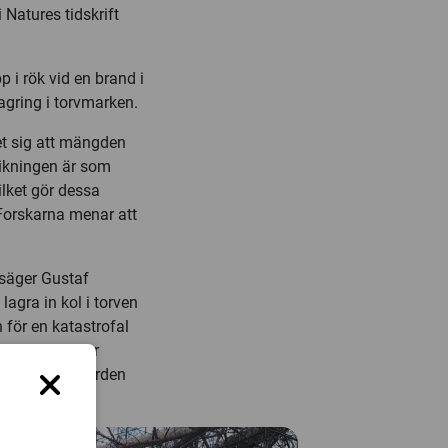
Natures tidskrift
p i rök vid en brand i
agring i torvmarken.
et sig att mängden
dikningen är som
ilket gör dessa
 Forskarna menar att
 säger Gustaf
lagra in kol i torven
n för en katastrofal
 medför en stor
rkens naturvärden