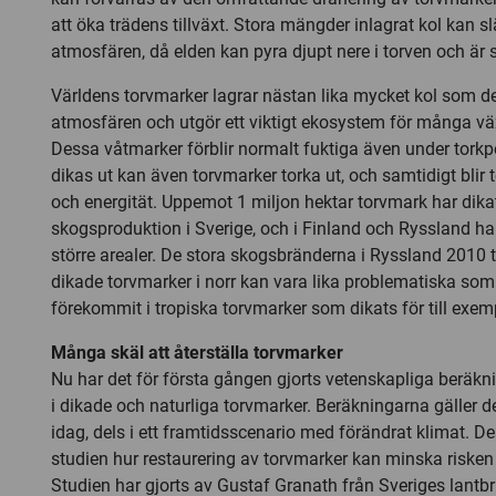
att öka trädens tillväxt. Stora mängder inlagrat kol kan sl
atmosfären, då elden kan pyra djupt nere i torven och är s
Världens torvmarker lagrar nästan lika mycket kol som de
atmosfären och utgör ett viktigt ekosystem för många väx
Dessa våtmarker förblir normalt fuktiga även under torkp
dikas ut kan även torvmarker torka ut, och samtidigt bli
och energität. Uppemot 1 miljon hektar torvmark har dika
skogsproduktion i Sverige, och i Finland och Ryssland h
större arealer. De stora skogsbränderna i Ryssland 2010 t
dikade torvmarker i norr kan vara lika problematiska s
förekommit i tropiska torvmarker som dikats för till exem
Många skäl att återställa torvmarker
Nu har det för första gången gjorts vetenskapliga beräkn
i dikade och naturliga torvmarker. Beräkningarna gäller de
idag, dels i ett framtidsscenario med förändrat klimat. D
studien hur restaurering av torvmarker kan minska risken
Studien har gjorts av Gustaf Granath från Sveriges lantbr