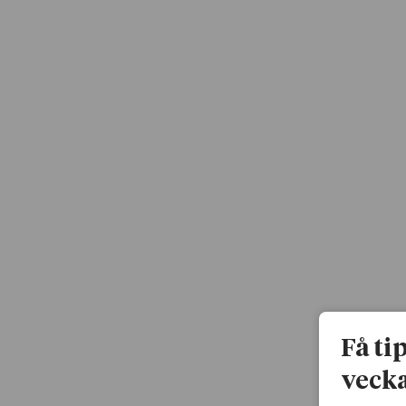
Få ti
vecka