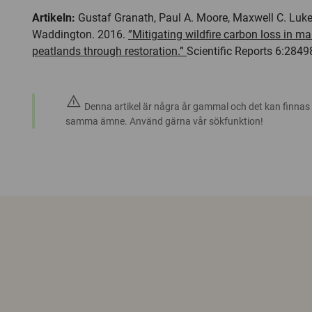
Artikeln:
Gustaf Granath, Paul A. Moore, Maxwell C. Lu
Waddington. 2016.
”Mitigating wildfire carbon loss in m
peatlands through restoration.”
Scientific Reports 6:2849
warning
Denna artikel är några år gammal och det kan finnas
samma ämne. Använd gärna vår sökfunktion!