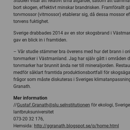
Studien visar att relativt små åtgärder, såsom att dämma
bort skogen, effektivt minskar brandrisken. Framförallt g
torvmossor (vitmossor) etablerar sig, då dessa mossor ef
torvens fuktighet.
Sverige drabbades 2014 av en stor skogsbrand i Västman
gav en blick in i framtiden.
– Vår studie stämmer bra överens med hur det brann i or
torvmarker i Västmanland. Jag har själv gått i områden 
torvmarker har brunnit ända ner till mineraljorden. Resta
medför såklart framtida produktionsbortfall för skogsäga
frågor som måste diskuteras i Sveriges klimatanpassning
Granath.
Mer information
//
Gustaf.Granath@slu.seInstitutionen
för ekologi, Sverig
lantbruksuniversitet
073-20 32 176,
Hemsida:
http://ggranath.blogspot.se/p/home.html