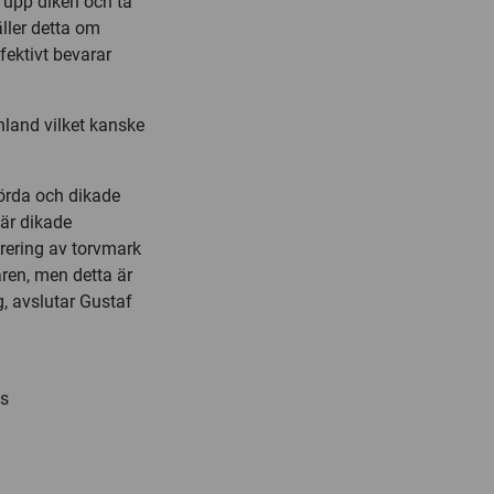
 upp diken och ta
äller detta om
fektivt bevarar
land vilket kanske
örda och dikade
där dikade
urering av torvmark
ren, men detta är
, avslutar Gustaf
es