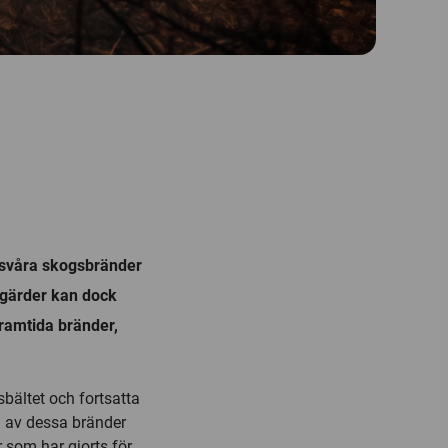
r svåra skogsbränder
tgärder kan dock
framtida bränder,
sbältet och fortsatta
a av dessa bränder
 som har gjorts för