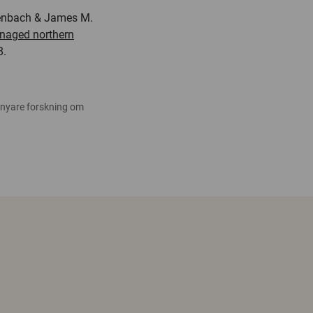
kenbach & James M.
anaged northern
8.
 nyare forskning om