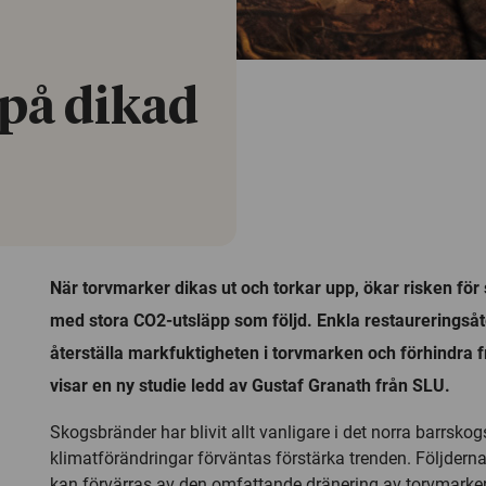
på dikad
När torvmarker dikas ut och torkar upp, ökar risken fö
med stora CO2-utsläpp som följd. Enkla restaureringså
återställa markfuktigheten i torvmarken och förhindra 
visar en ny studie ledd av Gustaf Granath från SLU.
Skogsbränder har blivit allt vanligare i det norra barrskog
klimatförändringar förväntas förstärka trenden. Följdern
kan förvärras av den omfattande dränering av torvmarker