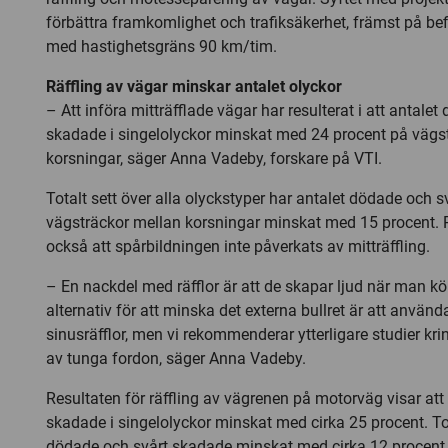
förbättra framkomlighet och trafiksäkerhet, främst på bef
med hastighetsgräns 90 km/tim.
Räffling av vägar minskar antalet olyckor
– Att införa mitträfflade vägar har resulterat i att antale
skadade i singelolyckor minskat med 24 procent på vägs
korsningar, säger Anna Vadeby, forskare på VTI.
Totalt sett över alla olyckstyper har antalet dödade och 
vägsträckor mellan korsningar minskat med 15 procent. R
också att spårbildningen inte påverkats av mitträffling.
– En nackdel med räfflor är att de skapar ljud när man kö
alternativ för att minska det externa bullret är att använd
sinusräfflor, men vi rekommenderar ytterligare studier krin
av tunga fordon, säger Anna Vadeby.
Resultaten för räffling av vägrenen på motorväg visar at
skadade i singelolyckor minskat med cirka 25 procent. Tot
dödade och svårt skadade minskat med cirka 12 procent