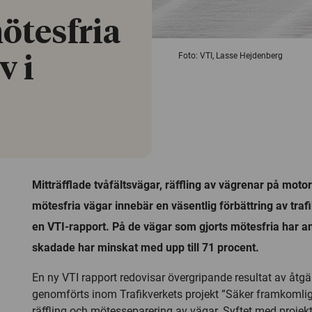
ötesfria
Foto: VTI, Lasse Hejdenberg
v i
Mitträfflade tvåfältsvägar, räffling av vägrenar på mot
mötesfria vägar innebär en väsentlig förbättring av traf
en VTI-rapport. På de vägar som gjorts mötesfria har a
skadade har minskat med upp till 71 procent.
En ny VTI rapport redovisar övergripande resultat av åtg
genomförts inom Trafikverkets projekt ”Säker framkomligh
räffling och mötesseparering av vägar. Syftet med projekte