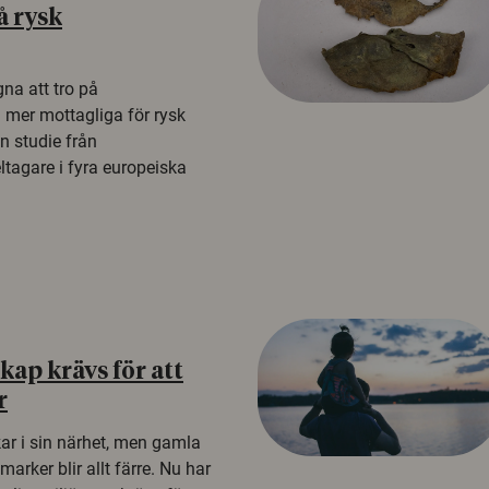
å rysk
na att tro på
a mer mottagliga för rysk
n studie från
tagare i fyra europeiska
ap krävs för att
r
kar i sin närhet, men gamla
rker blir allt färre. Nu har