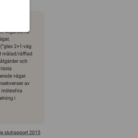
fält.
15. Åtgärderna
ägar,
 (”gles 2+1-väg
d målad/räfflad
 åtgärder och
frästa
rerade vägar.
onsekvenser av
e mötesfria
elning i
 slutrapport 2015