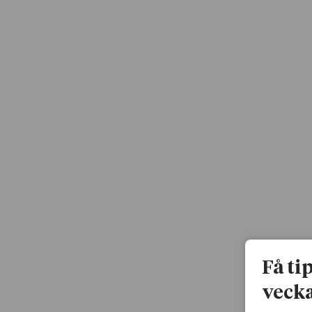
Få ti
vecka