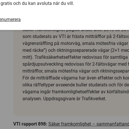
trafik tas med i beaktande vid val av längd på omkörnings
 gratis och du kan avsluta när du vill.
renumerera
Projektet ”Säker framkomlighet”
Säker framkomlighet pågick under åren 2013 till 20
som studerats av VTI är frästa mitträfflor på 2-fältsv
vägrensräffling på motorväg, smala mötesfria vägar
med räcke”) och riktningsseparerade vägar (2+1 me
mitt). Trafik­säkerhetseffekter redovisas för samtliga
spårdjupsutveckling redovisas för 2-fältsvägar med 
mitträfflor, smala mötesfria vägar och riktningssepa
För de mitträfflade vägarna har även effekter och k
olika räffeltyper avseende buller studerats och för d
vägarna ingår framkomlighetseffekter av körfältsind
analysen. Uppdragsgivare är Trafikverket.
VTI rapport 898:
Säker framkomlighet – sammanfattande