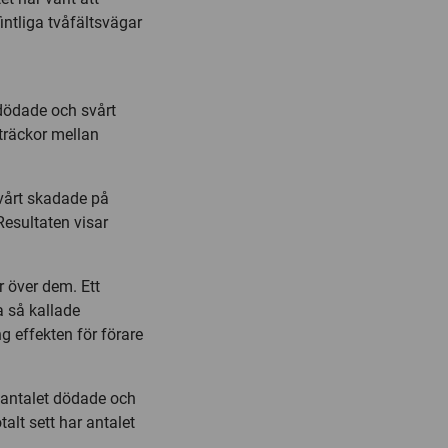
intliga tvåfältsvägar
t dödade och svårt
träckor mellan
svårt skadade på
esultaten visar
r över dem. Ett
a så kallade
g effekten för förare
t antalet dödade och
alt sett har antalet
.