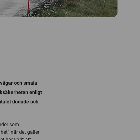
orvägar och smala
iksäkerheten enligt
ntalet dödade och
ärder som
et” när det gäller
t har varit att