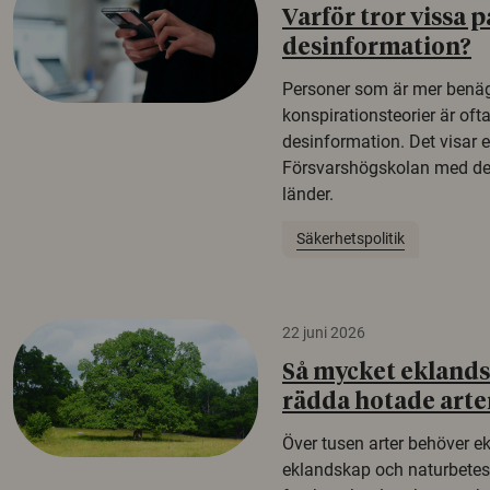
Varför tror vissa p
desinformation?
Personer som är mer benäg
konspirationsteorier är oft
desinformation. Det visar e
Försvarshögskolan med del
länder.
Säkerhetspolitik
22 juni 2026
Så mycket eklandsk
rädda hotade arte
Över tusen arter behöver e
eklandskap och naturbetesma