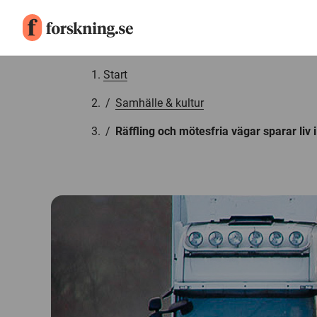
Gå till innehåll
Start
/
Samhälle & kultur
/
Räffling och mötesfria vägar sparar liv i