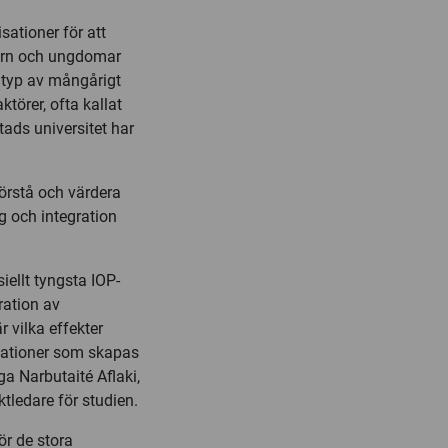
ationer för att
arn och ungdomar
y typ av mångårigt
ktörer, ofta kallat
tads universitet har
 förstå och värdera
g och integration
iellt tyngsta IOP-
ration av
 vilka effekter
elationer som skapas
a Narbutaité Aflaki,
ktledare för studien.
r de stora