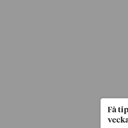
Få ti
vecka