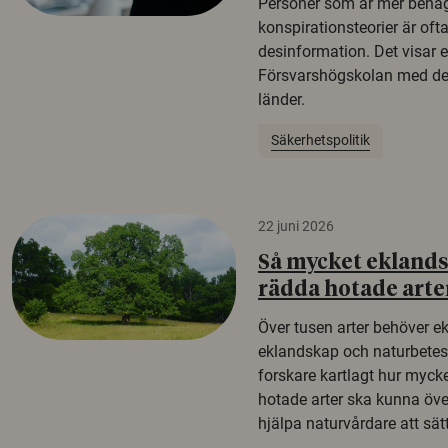
Personer som är mer benäg
konspirationsteorier är oft
desinformation. Det visar e
Försvarshögskolan med del
länder.
Säkerhetspolitik
22 juni 2026
Så mycket eklandsk
rädda hotade arte
Över tusen arter behöver e
eklandskap och naturbetesma
forskare kartlagt hur mycke
hotade arter ska kunna öv
hjälpa naturvårdare att sätta