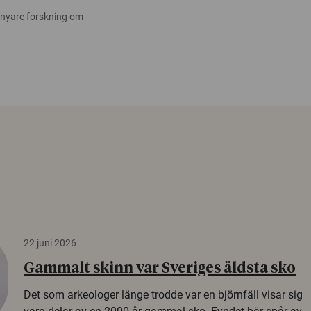
 nyare forskning om
22 juni 2026
Gammalt skinn var Sveriges äldsta sko
Det som arkeologer länge trodde var en björnfäll visar sig