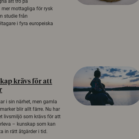
na att tro på
a mer mottagliga för rysk
n studie från
tagare i fyra europeiska
ap krävs för att
r
kar i sin närhet, men gamla
rker blir allt färre. Nu har
t livsmiljö som krävs för att
erleva – kunskap som kan
 in rätt åtgärder i tid.