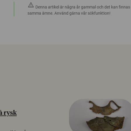
warning
Denna artikel är några år gammal och det kan finnas
samma ämne. Använd gärna vår sökfunktion!
å rysk