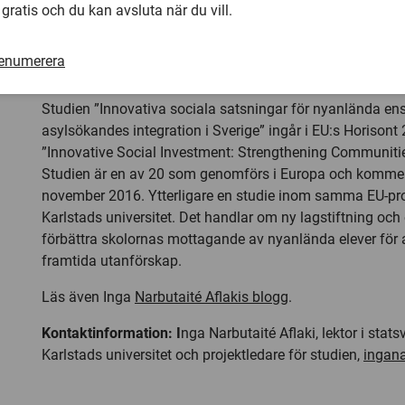
samhällsklimat. Vi kommer även att undersöka hur organ
 gratis och du kan avsluta när du vill.
i planeringen och genomförandet av olika satsningar för 
nyanländas trivsel, hälsa och integration, säger Inga Narb
renumerera
projektledare för studien.
Studien ”Innovativa sociala satsningar för nyanlända
asylsökandes integration i Sverige” ingår i EU:s Horisont
”Innovative Social Investment: Strengthening Communitie
Studien är en av 20 som genomförs i Europa och kommer 
november 2016. Ytterligare en studie inom samma EU-pro
Karlstads universitet. Det handlar om ny lagstiftning och
förbättra skolornas mottagande av nyanlända elever för a
framtida utanförskap.
Läs även Inga
Narbutaité Aflakis blogg
.
Kontaktinformation: I
nga Narbutaité Aflaki, lektor i stat
Karlstads universitet och projektledare för studien,
ingan