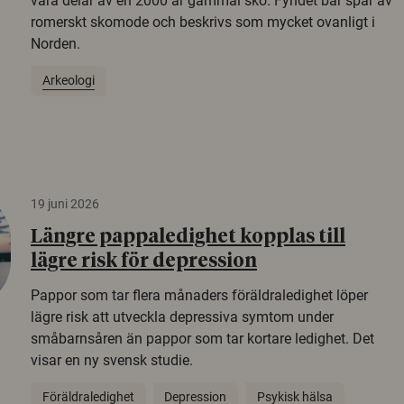
vara delar av en 2000 år gammal sko. Fyndet bär spår av
romerskt skomode och beskrivs som mycket ovanligt i
Norden.
Arkeologi
19 juni 2026
Längre pappaledighet kopplas till
lägre risk för depression
Pappor som tar flera månaders föräldraledighet löper
lägre risk att utveckla depressiva symtom under
småbarnsåren än pappor som tar kortare ledighet. Det
visar en ny svensk studie.
Föräldraledighet
Depression
Psykisk hälsa