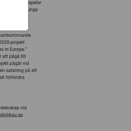
isationer samspelar
att främja de unga
utaité Aflaki,
 ensamkommande
 2020-projekt
s in Europe.”
att pågå till
jekt pågår vid
 en satsning på att
tt förhindra
svetenskap vid
arb@kau.se
.