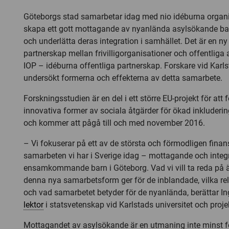
Göteborgs stad samarbetar idag med nio idéburna organis
skapa ett gott mottagande av nyanlända asylsökande b
och underlätta deras integration i samhället. Det är en n
partnerskap mellan frivilligorganisationer och offentliga a
IOP – idéburna offentliga partnerskap. Forskare vid Karls
undersökt formerna och effekterna av detta samarbete.
Forskningsstudien är en del i ett större EU-projekt för att
innovativa former av sociala åtgärder för ökad inkluderin
och kommer att pågå till och med november 2016.
– Vi fokuserar på ett av de största och förmodligen finans
samarbeten vi har i Sverige idag – mottagande och integ
ensamkommande barn i Göteborg. Vad vi vill ta reda på är
denna nya samarbetsform ger för de inblandade, vilka r
och vad samarbetet betyder för de nyanlända, berättar Ing
lektor
i statsvetenskap vid Karlstads universitet och proje
Mottagandet av asylsökande är en utmaning inte minst fö