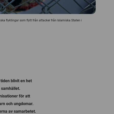
riska flyktingar som flytt från attacker från Islamiska Staten i
iden blivit en het
a samhället.
sationer för att
barn och ungdomar.
terna av samarbetet.