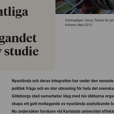
ntliga
Flyktingläger i Suruc, Turkie,t för sy
Kobane. Mars 2015.
agandet
 studie
Nyanlända och deras integration har under den senaste t
politisk fråga och en stor utmaning för hela det svensk
Göteborgs stad samarbetar idag med nio idéburna organi
skapa ett gott mottagande av nyanlända asylsökande 
Nu undersöker forskare vid Karlstads universitet effek