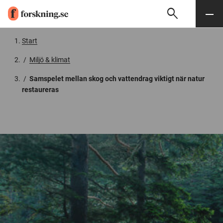
search
Sök
Meny
Gå till innehåll
Start
/
Miljö & klimat
/
Samspelet mellan skog och vattendrag viktigt när natur
restaureras