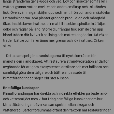
längs stränderna ger skugga och ved. Löv och insekter som faller i
vattnet gynnar vatteninsekter och andra småkryp och i slutänden
fisk. Översvämningar sköljer upp sediment, frön och andra växtdelar
i strandskogarna. Nya plantor gror och produktion och mångfald
ökar. Insektslarver i vattnet blir mat till insekter, spindlar, kräftdjur,
ödlor och fåglar på land. Större djur fångar fisk som de drar upp
bland träden där kväverik spillning och matrester gödslar. Då växer
träden bättre och fäller ännu mer grenar och löv i vattnet. Cirkeln
sluts.
– Detta samspel gör strandskogarna till nyckelområden för
mångfalden i landskapet. Att restaurera strandvegetation är därför
avgörande för att göra ekosystemen artrikare och mer hållbara och
samtidigt göra dem tåligare och bättre anpassade till
klimatförändringar, säger Christer Nilsson.
Bristfälliga kunskaper
Klimatförändringar har direkta och indirekta effekter på både land-
och vattenmiljöer men vi har i dag bristfälliga kunskaper om hur
klimatförändringar påverkar samspelet mellan skogar och
vattendrag. Därför försummas oftast den faktorn när restaureringar