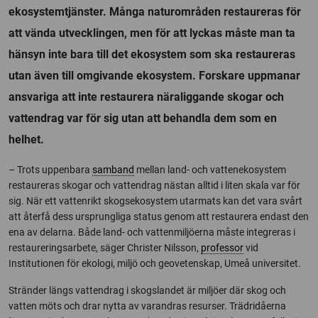
ekosystemtjänster. Många naturområden restaureras för
att vända utvecklingen, men för att lyckas måste man ta
hänsyn inte bara till det ekosystem som ska restaureras
utan även till omgivande ekosystem. Forskare uppmanar
ansvariga att inte restaurera näraliggande skogar och
vattendrag var för sig utan att behandla dem som en
helhet.
– Trots uppenbara
samband
mellan land- och vattenekosystem
restaureras skogar och vattendrag nästan alltid i liten skala var för
sig. När ett vattenrikt skogsekosystem utarmats kan det vara svårt
att återfå dess ursprungliga status genom att restaurera endast den
ena av delarna. Både land- och vattenmiljöerna måste integreras i
restaureringsarbete, säger Christer Nilsson,
professor
vid
Institutionen för ekologi, miljö och geovetenskap, Umeå universitet.
Stränder längs vattendrag i skogslandet är miljöer där skog och
vatten möts och drar nytta av varandras resurser. Trädridåerna