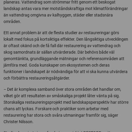
planeras. Vattendrag som strömmar fritt genom ett beskogat
landskap antas vara mer motståndskraftiga mot klimatförändringar
än vattendrag omgivna av kalhyggen, städer eller stadsnära
områden.
Ett annat problem är att de flesta studier av restaureringar görs
lokalt med fokus på kortsiktiga effekter. Den långsiktiga utvecklingen
är oftast okänd och de få fall där restaurering av vattendrag och
skog samordnats är sällan utvärderade. Där behövs både väl
genomtänkta, grundläggande mätningar och referensområden att
jämföra med. Goda kunskaper om ekosystemen och deras
funktioner i landskapet är nödvändiga för att vi ska kunna utvärdera
och förbättra restaureringsåtgärder.
– Det är komplexa samband över stora områden det handlar om,
vilket gör att resultaten av småskaliga projekt låter vänta på sig.
Storskaliga restaureringsprojekt med landskapsperspektiv har större
chans att lyckas. Forskare och praktiker som arbetar med
restaurering har stora och svåra utmaningar framför sig, säger
Christer Nilsson.