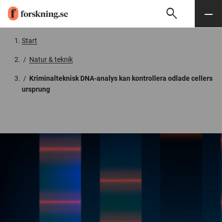
search
Sök
Meny
Gå till innehåll
Start
/
Natur & teknik
/
Kriminalteknisk DNA-analys kan kontrollera odlade cellers
ursprung