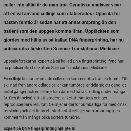
celler inte alltid är de man tror. Genetiska analyser visar
att en väl använd cellinje som etablerades i Uppsala för
nästan femtio år sedan har ett annat ursprung än den
patient som den uppges komma ifrån. Upptäckten som
gjordes med hjälp av så kallad DNA fingerprinting, har nu
publicerats i tidskriften Science Translational Medicine.
Uppsalaforskarna expert på så kallad DNA fingerprinting. fynd har
nu publicerats i tidskriften Science Translational Medicine.
En cellinje består av odlade celler och kommer ofta från en tumör. Till
skillnad från andra odlade celler kan tumörceller dela sig ett oändligt
antal gånger och en cellinje kan därmed hållas i odling under många
år. Den är också lätt att studera, enkel att hantera och ger
reproducerbara resultat. Cellinjer är därför oumbärliga för medicinsk
forskning och det finns ett stort antal cellinjer som ursprungligen
kommer från många olika sorters tumörer.
Expert på DNA fingerprinting hjälpte till