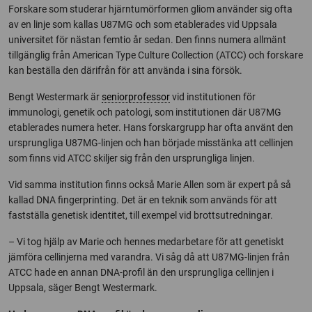
Forskare som studerar hjärntumörformen gliom använder sig ofta
av en linje som kallas U87MG och som etablerades vid Uppsala
universitet för nästan femtio år sedan. Den finns numera allmänt
tillgänglig från American Type Culture Collection (ATCC) och forskare
kan beställa den därifrån för att använda i sina försök.
Bengt Westermark är
seniorprofessor
vid institutionen för
immunologi, genetik och patologi, som institutionen där U87MG
etablerades numera heter. Hans forskargrupp har ofta använt den
ursprungliga U87MG-linjen och han började misstänka att cellinjen
som finns vid ATCC skiljer sig från den ursprungliga linjen.
Vid samma institution finns också Marie Allen som är expert på så
kallad DNA fingerprinting. Det är en teknik som används för att
fastställa genetisk identitet, till exempel vid brottsutredningar.
– Vi tog hjälp av Marie och hennes medarbetare för att genetiskt
jämföra cellinjerna med varandra. Vi såg då att U87MG-linjen från
ATCC hade en annan DNA-profil än den ursprungliga cellinjen i
Uppsala, säger Bengt Westermark.